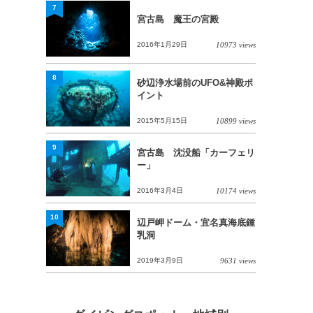
7
宮古島 魔王の宮殿
2016年1月29日
10973 views
8
砂辺浄水場前のUFO&神殿ポ
イント
2015年5月15日
10899 views
9
宮古島 沈没船「カーフェリ
ー」
2016年3月4日
10174 views
10
辺戸岬ドーム・宜名真海底鍾
乳洞
2019年3月9日
9631 views