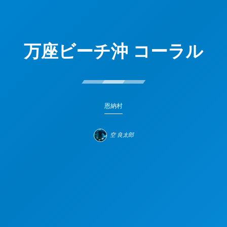
万座ビーチ沖 コーラル
恩納村
空 良太郎