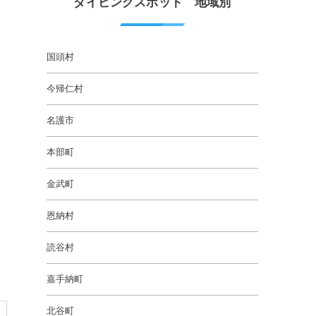
ダイビングスポット 地域別
国頭村
今帰仁村
名護市
本部町
金武町
恩納村
読谷村
嘉手納町
北谷町