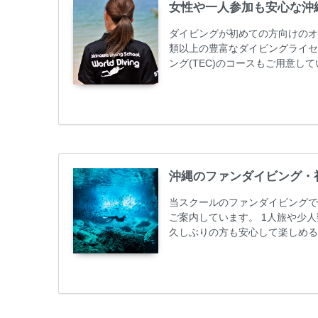
女性や一人参加も安心な沖
ダイビングが初めての方向けのオ
類以上の豊富なダイビングライセ
ング(TEC)のコースもご用意
加が最も多いです。一人参加や少
ス取得コースは年間を通じてキャン
ーニング 最安値キャンペーン ￥2280
グ...
沖縄のファンダイビング・
当スクールのファンダイビングで
ご案内しています。 1人旅や少
久しぶりの方も安心して楽しめる
も初心者の方も安心してご参加下
ンダイビングのリピーター様はフ
50%OFFになります。 沖縄本島
ト / タンク / 送迎...