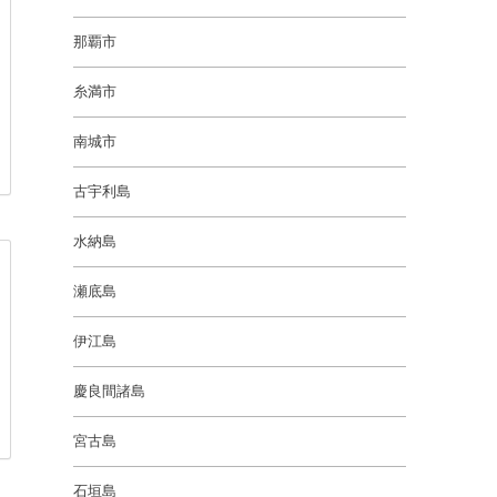
那覇市
糸満市
南城市
古宇利島
水納島
瀬底島
伊江島
慶良間諸島
宮古島
石垣島