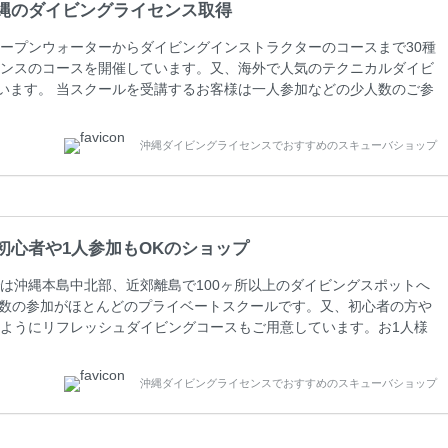
縄のダイビングライセンス取得
ープンウォーターからダイビングインストラクターのコースまで30種
ンスのコースを開催しています。又、海外で人気のテクニカルダイビ
しています。 当スクールを受講するお客様は一人参加などの少人数のご参
人数がメインのプライベートスクールです。各種ダイビングライセン
ペーンを行っています。 ベーシックダイバー(Cカード) 1日間+eラ
沖縄ダイビングライセンスでおすすめのスキューバショップ
0(税込) ￥16800(税込) 器材 / 送迎 / 保険 / 全て込み ダイビン
初心者や1人参加もOKのショップ
は沖縄本島中北部、近郊離島で100ヶ所以上のダイビングスポットへ
人数の参加がほとんどのプライベートスクールです。又、初心者の方や
ようにリフレッシュダイビングコースもご用意しています。お1人様
さい。 当スクールでダイビングライセンスを取得したお客様、ファ
ァンダイビングの全てのコース費が10%OFF、フル器材レンタルが
沖縄ダイビングライセンスでおすすめのスキューバショップ
周辺ビーチ・ファンダイビング ￥13800(税込)【 2ビーチ 】 ウエイ