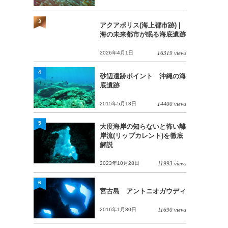
3
アクアポリス(海上都市跡) |
海の未来都市が眠る海底遺跡
2026年4月1日
16319 views
4
砂辺遺跡ポイント 沖縄の海
底遺跡
2015年5月13日
14400 views
5
大度海岸の知らないと怖い離
岸流(リップカレント)を徹底
解説
2023年10月28日
11993 views
6
宮古島 アントニオガウディ
2016年1月30日
11690 views