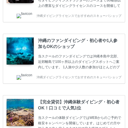
らダイビングインストラクターのコースまで30種類以
上の豊富なダイビングライセンスのコースを開催して
います。又、海外で人気のテクニカルダイビング
沖縄ダイビングライセンスでおすすめのスキューバショップ
(TEC)のコースもご用意しています。 当スクールを受
講するお客様は一人参加などの少人数のご参加が最も
多いです。一人参加や少人数がメインのプライベート
スクールです。各種ダイビングライセンス取得コース
は年間を通じてキャンペーンを行っています。 ベーシ
沖縄のファンダイビング・初心者や1人参
ックダイバー(Cカード) 1日間+eラーニング 最安値キ
加もOKのショップ
ャンペーン ￥22800(税込) ￥16800(税込) 器材 / 送
迎 / 保険 / 全て込み ダイビング...
当スクールのファンダイビングでは沖縄本島中北部、
近郊離島で100ヶ所以上のダイビングスポットへご案
内しています。 1人旅や少人数の参加がほとんどのプ
ライベートスクールです。又、初心者の方や久しぶり
沖縄ダイビングライセンスでおすすめのスキューバショップ
の方も安心して楽しめるようにリフレッシュダイビン
グコースもご用意しています。お1人様も初心者の方
も安心してご参加下さい。 当スクールでダイビングラ
イセンスを取得したお客様、ファンダイビングのリピ
ーター様はファンダイビングの全てのコース費が
【完全貸切】沖縄体験ダイビング・初心者
10%OFF、フル器材レンタルが50%OFFになります。
OK！口コミで人気1位
沖縄本島周辺ビーチ・ファンダイビング ￥13800(税
込)【 2ビーチ 】 ウエイト / タンク / 送迎...
当スクールの体験ダイビングではWEBからのご予約で
格安キャンペーンを開催しています。はじめての方や