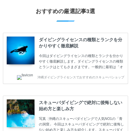
おすすめの厳選記事3選
ダイビングライセンスの種類とランクを分
かりやすく徹底解説
今回はダイビングライセンスの種類とランクを分かり
やすく徹底解説します。ダイビングライセンスの種類
とランクはとてもさまざまです。一般的に最初は「オ
ープンウォーター」のダイビングライセンスになりま
沖縄ダイビングライセンスでおすすめのスキューバショップ
す。 ダイビングのライセンスカードはダイビングの教
育機関もしくは指導団体が発行しています。教育機関
(指導団体)とは、営利もしくは非営利の団体や会社で
ダイバーの育成・指導や安全管理、環境保全などの活
動をしています。 ダイビングライセンスの種類はエン
スキューバダイビングで絶対に後悔しない
トリーレベルのライセンスからプロレベルのライセン
始め方と楽しみ方
スまでランク分けされています。各教育機関(指導団
体)によってライセンスカードの名称、トレーニング内
写真 : 沖縄のスキューバダイビングで人気NO1の「青
容に違いがありま...
の洞窟」 今回はスキューバダイビングで絶対に後悔し
ない始め方と楽しみ方を紹介します。スキューバダイ