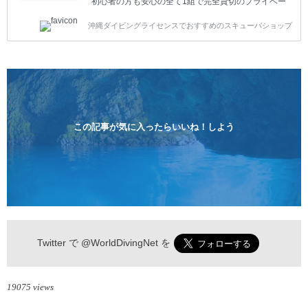
初心者の方も安心の全て1組で完全貸切のプライベー
トスタイルです。泳ぎに自信がない方や不安な方もお
沖縄ダイビングライセンスでおすすめのスキューバショップ
1人様から気軽にご参加ください。 全てのコースで高
画質の記念撮影&水中撮影付きです。初心者の方やダ
イビングライセンスに興味のある方にもおすすめで
す。 沖縄本島周辺ビーチ・体験ダイビング 格安キャ
ンペーン！！￥16800 ￥11800(税込) 器材 / 送迎 / 保
険 / 全て込み ダイビングがはじめての方や初心者でも
気軽に体験できる半日のコース。沖縄本島のビーチか
らのんびりダイビングを楽しめます...
この記事が気に入ったらいいね！しよう
Twitter で
@WorldDivingNet
を
19075 views