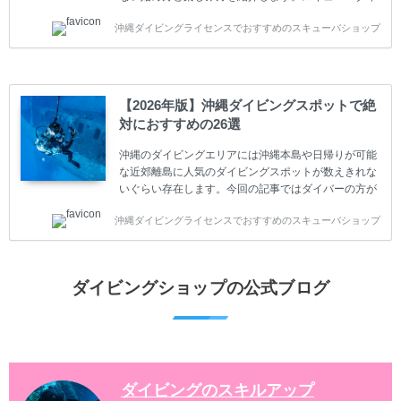
ビングに興味があり、これから始めようとしている方
沖縄ダイビングライセンスでおすすめのスキューバショップ
やまだ始めて間もない初心者の方に必見の内容です。
スキューバダイビングの始め方と楽しみ方について学
ぶことは重要です。正しくない情報をもとに計画を立
ててしまうと、せっかく楽しみにしていたスキューバ
ダイビングが台無しになり後悔することになってしま
【2026年版】沖縄ダイビングスポットで絶
うかもしれません。 又、スキューバダイビングは事故
対におすすめの26選
のリスクがあるスポーツでもあります。もしかしたら
危険な思いをしてしまうかもしれません。 今回は現地
沖縄のダイビングエリアには沖縄本島や日帰りが可能
ダイビング...
な近郊離島に人気のダイビングスポットが数えきれな
いぐらい存在します。今回の記事ではダイバーの方が
沖縄でダイビングを楽しむときにおすすめのダイビン
沖縄ダイビングライセンスでおすすめのスキューバショップ
グスポットを紹介します。 当スクールは、沖縄本島で
は北谷町、嘉手納町、読谷村、恩納村、名護市、本部
町、国頭村などへご案内しています。近郊の離島では
水納島、瀬底島、伊江島、伊計島、古宇利島などへご
ダイビングショップの公式ブログ
案内しております。 ダイビングライセンスをお持ちの
ダイバー向けのファンダイビングでは100ヶ所以上の
ダイビングスポットへご案内しております。体験ダイ
ビングでも多数のおすすめのダイビングスポットへご
案内しています。 ...
ダイビングのスキルアップ