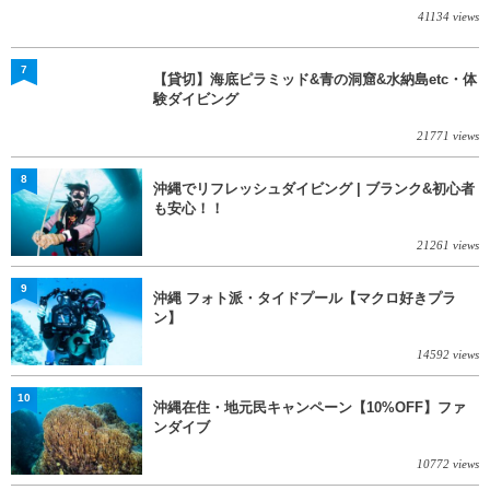
41134 views
7
【貸切】海底ピラミッド&青の洞窟&水納島etc・体
験ダイビング
21771 views
8
沖縄でリフレッシュダイビング | ブランク&初心者
も安心！！
21261 views
9
沖縄 フォト派・タイドプール【マクロ好きプラ
ン】
14592 views
10
沖縄在住・地元民キャンペーン【10%OFF】ファ
ンダイブ
10772 views