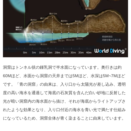
洞窟はトンネル状の鍾乳洞で半水面になっています。奥行きは約
60Mほど、水面から洞窟の天井までは5Mほど、水深は5M~7Mほど
です。「青の洞窟」の由来は、入り口から太陽光が差し込み、透明
度の高い海水を通過して海底の石灰質を含んだ白い砂地に反射した
光が暗い洞窟内の海水面から抜け、それが海底からライトアップさ
れたような効果となり、入り口付近の海水を青い光で満たす仕組み
になっているため、洞窟全体が青く染まることに由来しています。