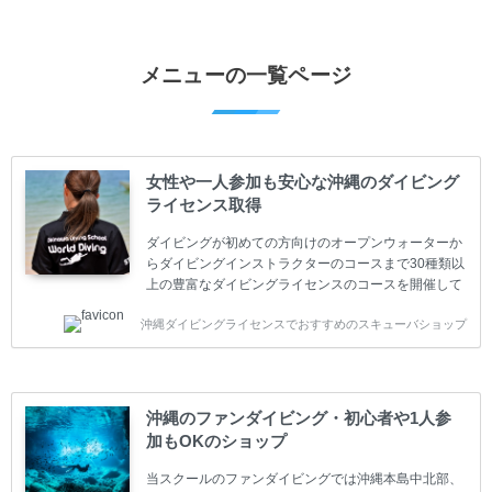
メニューの一覧ページ
女性や一人参加も安心な沖縄のダイビング
ライセンス取得
ダイビングが初めての方向けのオープンウォーターか
らダイビングインストラクターのコースまで30種類以
上の豊富なダイビングライセンスのコースを開催して
います。又、海外で人気のテクニカルダイビング
沖縄ダイビングライセンスでおすすめのスキューバショップ
(TEC)のコースもご用意しています。 当スクールを受
講するお客様は一人参加などの少人数のご参加が最も
多いです。一人参加や少人数がメインのプライベート
スクールです。各種ダイビングライセンス取得コース
は年間を通じてキャンペーンを行っています。 ベーシ
沖縄のファンダイビング・初心者や1人参
ックダイバー(Cカード) 1日間+eラーニング 最安値キ
加もOKのショップ
ャンペーン ￥22800(税込) ￥16800(税込) 器材 / 送
迎 / 保険 / 全て込み ダイビング...
当スクールのファンダイビングでは沖縄本島中北部、