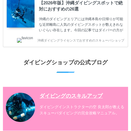
ダイビングが台無しになり後悔することになってしま
【2026年版】沖縄ダイビングスポットで絶
うかもしれません。 又、スキューバダイビングは事故
対におすすめの26選
のリスクがあるスポーツでもあります。もしかしたら
危険な思いをしてしまうかもしれません。 今回は現地
沖縄のダイビングエリアには沖縄本島や日帰りが可能
ダイビング...
な近郊離島に人気のダイビングスポットが数えきれな
いぐらい存在します。今回の記事ではダイバーの方が
沖縄でダイビングを楽しむときにおすすめのダイビン
沖縄ダイビングライセンスでおすすめのスキューバショップ
グスポットを紹介します。 当スクールは、沖縄本島で
は北谷町、嘉手納町、読谷村、恩納村、名護市、本部
町、国頭村などへご案内しています。近郊の離島では
水納島、瀬底島、伊江島、伊計島、古宇利島などへご
ダイビングショップの公式ブログ
案内しております。 ダイビングライセンスをお持ちの
ダイバー向けのファンダイビングでは100ヶ所以上の
ダイビングスポットへご案内しております。体験ダイ
ビングでも多数のおすすめのダイビングスポットへご
案内しています。 ...
ダイビングのスキルアップ
ダイビングインストラクターの空 良太郎が教える
スキューバダイビングの完全攻略マニュアル。