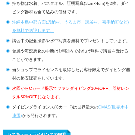
持ち物は水着、バスタオル、証明写真(3cm×4cm)を2枚。ダイ
ビング器材も全て込みの価格です。
沖縄本島中部方面(恩納村、うるま市、読谷村、嘉手納町など)
を無料で送迎します。
講習中の記念撮影や水中写真を無料でプレゼントしています。
台風や海況悪化の中断は1年以内であれば無料で講習を受ける
ことができます。
当ショップでライセンスを取得したお客様限定でダイビング器
材の格安販売をしています。
次回からCカード提示でファンダイビング10%OFF、器材レン
タル50%OFFになります。
ダイビングライセンス(Cカード)は世界最大の
CMAS(世界水中
連盟)
から発行されます。
レスキュー・ライセンスの内容