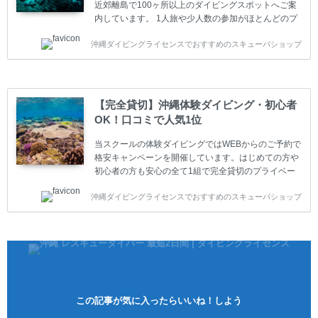
近郊離島で100ヶ所以上のダイビングスポットへご案
内しています。 1人旅や少人数の参加がほとんどのプ
ライベートスクールです。又、初心者の方や久しぶり
沖縄ダイビングライセンスでおすすめのスキューバショップ
の方も安心して楽しめるようにリフレッシュダイビン
グコースもご用意しています。お1人様も初心者の方
も安心してご参加下さい。 当スクールでダイビングラ
イセンスを取得したお客様、ファンダイビングのリピ
ーター様はファンダイビングの全てのコース費が
【完全貸切】沖縄体験ダイビング・初心者
10%OFF、フル器材レンタルが50%OFFになります。
OK！口コミで人気1位
沖縄本島周辺ビーチ・ファンダイビング ￥13800(税
込)【 2ビーチ 】 ウエイト / タンク / 送迎...
当スクールの体験ダイビングではWEBからのご予約で
格安キャンペーンを開催しています。はじめての方や
初心者の方も安心の全て1組で完全貸切のプライベー
トスタイルです。泳ぎに自信がない方や不安な方もお
沖縄ダイビングライセンスでおすすめのスキューバショップ
1人様から気軽にご参加ください。 全てのコースで高
画質の記念撮影&水中撮影付きです。初心者の方やダ
イビングライセンスに興味のある方にもおすすめで
す。 沖縄本島周辺ビーチ・体験ダイビング 格安キャ
ンペーン！！￥16800 ￥11800(税込) 器材 / 送迎 / 保
険 / 全て込み ダイビングがはじめての方や初心者でも
気軽に体験できる半日のコース。沖縄本島のビーチか
らのんびりダイビングを楽しめます...
この記事が気に入ったらいいね！しよう