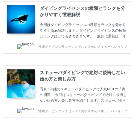
ダイビングライセンスの種類とランクを分
かりやすく徹底解説
今回はダイビングライセンスの種類とランクを分かり
やすく徹底解説します。ダイビングライセンスの種類
とランクはとてもさまざまです。一般的に最初は「オ
ープンウォーター」のダイビングライセンスになりま
沖縄ダイビングライセンスでおすすめのスキューバショップ
す。 ダイビングのライセンスカードはダイビングの教
育機関もしくは指導団体が発行しています。教育機関
(指導団体)とは、営利もしくは非営利の団体や会社で
ダイバーの育成・指導や安全管理、環境保全などの活
動をしています。 ダイビングライセンスの種類はエン
スキューバダイビングで絶対に後悔しない
トリーレベルのライセンスからプロレベルのライセン
始め方と楽しみ方
スまでランク分けされています。各教育機関(指導団
体)によってライセンスカードの名称、トレーニング内
写真 : 沖縄のスキューバダイビングで人気NO1の「青
容に違いがありま...
の洞窟」 今回はスキューバダイビングで絶対に後悔し
ない始め方と楽しみ方を紹介します。スキューバダイ
ビングに興味があり、これから始めようとしている方
沖縄ダイビングライセンスでおすすめのスキューバショップ
やまだ始めて間もない初心者の方に必見の内容です。
スキューバダイビングの始め方と楽しみ方について学
ぶことは重要です。正しくない情報をもとに計画を立
ててしまうと、せっかく楽しみにしていたスキューバ