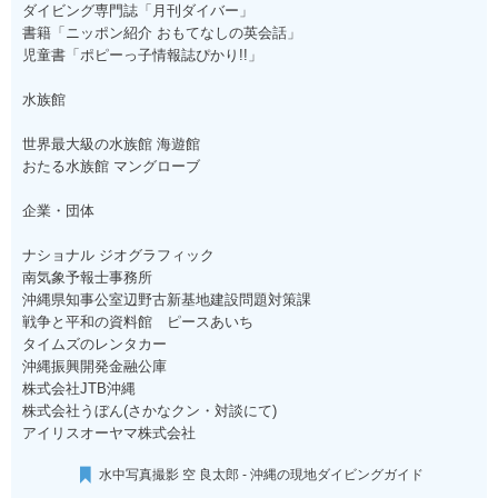
ダイビング専門誌「月刊ダイバー」
書籍「ニッポン紹介 おもてなしの英会話」
児童書「ポピーっ子情報誌ぴかり!!」
水族館
世界最大級の水族館 海遊館
おたる水族館 マングローブ
企業・団体
ナショナル ジオグラフィック
南気象予報士事務所
沖縄県知事公室辺野古新基地建設問題対策課
戦争と平和の資料館 ピースあいち
タイムズのレンタカー
沖縄振興開発金融公庫
株式会社JTB沖縄
株式会社うぼん(さかなクン・対談にて)
アイリスオーヤマ株式会社
水中写真撮影 空 良太郎 - 沖縄の現地ダイビングガイド