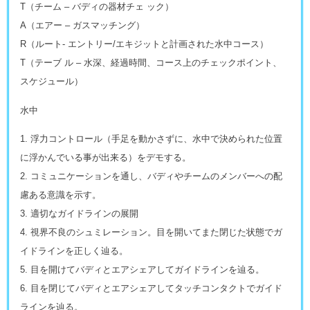
T（チーム – バディの器材チェ ック）
A（エアー – ガスマッチング）
R（ルート- エントリー/エキジットと計画された水中コース）
T（テーブ ル – 水深、経過時間、コース上のチェックポイント、
スケジュール）
水中
1. 浮力コントロール（手足を動かさずに、水中で決められた位置
に浮かんでいる事が出来る）をデモする。
2. コミュニケーションを通し、バディやチームのメンバーへの配
慮ある意識を示す。
3. 適切なガイドラインの展開
4. 視界不良のシュミレーション。目を開いてまた閉じた状態でガ
イドラインを正しく辿る。
5. 目を開けてバディとエアシェアしてガイドラインを辿る。
6. 目を閉じてバディとエアシェアしてタッチコンタクトでガイド
ラインを辿る。