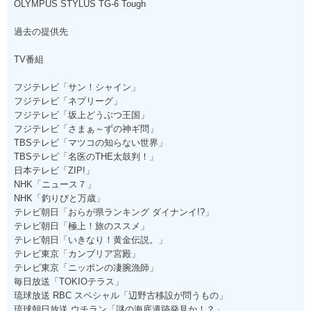
OLYMPUS STYLUS TG-6 Tough
過去の提供先
TV番組
フジテレビ「サン！シャイン」
フジテレビ「ネプリーグ」
フジテレビ「坂上どうぶつ王国」
フジテレビ「さまぁ～ずの神ギ問」
TBSテレビ「マツコの知らない世界」
TBSテレビ「名医のTHE太鼓判！」
日本テレビ「ZIP!」
NHK「ニュース７」
NHK「釣りびと万歳」
テレビ朝日「おらが県ランキング ダイナンイ!?」
テレビ朝日「極上！旅のススメ」
テレビ朝日「いきなり！黄金伝説。」
テレビ東京「カンブリア宮殿」
テレビ東京「ニッポンの凄腕漁師」
毎日放送「TOKIOテラス」
琉球放送 RBC スペシャル「辺野古移設が問うもの」
琉球朝日放送 ウチラン「謎の海底遺跡発見か！？」