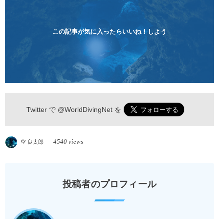
険 / 全て込み ダイビングがはじめての方や初心者でも
気軽に体験できる半日のコース。沖縄本島のビーチか
らのんびりダイビングを楽しめます...
この記事が気に入ったらいいね！しよう
Twitter で
@WorldDivingNet
を
4540 views
空 良太郎
投稿者のプロフィール