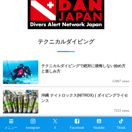
テクニカルダイビング
テクニカルダイビングで絶対に後悔しない始め方
と楽しみ方
12467 views
沖縄 ナイトロックス(NITROX) | ダイビングライセ
ンス
7215 views
沖縄 イントロテック | テクニカルダイビングの入
メニュー
Instagram
X
Facebook
Youtube
Tiktok
門コース