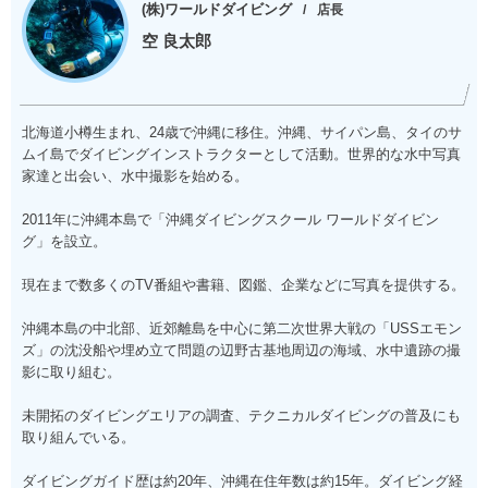
(株)ワールドダイビング
店長
空 良太郎
北海道小樽生まれ、24歳で沖縄に移住。沖縄、サイパン島、タイのサ
ムイ島でダイビングインストラクターとして活動。世界的な水中写真
家達と出会い、水中撮影を始める。
2011年に沖縄本島で「沖縄ダイビングスクール ワールドダイビン
グ」を設立。
現在まで数多くのTV番組や書籍、図鑑、企業などに写真を提供する。
沖縄本島の中北部、近郊離島を中心に第二次世界大戦の「USSエモン
ズ」の沈没船や埋め立て問題の辺野古基地周辺の海域、水中遺跡の撮
影に取り組む。
未開拓のダイビングエリアの調査、テクニカルダイビングの普及にも
取り組んでいる。
ダイビングガイド歴は約20年、沖縄在住年数は約15年。ダイビング経