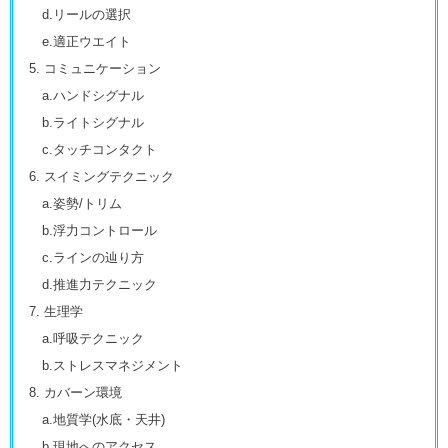
d.リールの選択
e.適正ウエイト
5. コミュニケーション
a.ハンドシグナル
b.ライトシグナル
c.タッチコンタクト
6. スイミングテクニック
a.姿勢/トリム
b.浮力コントロール
c.ラインの辿り方
d.推進力テクニック
7. 生理学
a.呼吸テクニック
b.ストレスマネジメント
8. カバーン環境
a.地質学(水底・天井)
b.現地へのアクセス