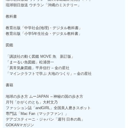
琉球朝日放送 ウチラン「沖縄のミステリー」
教科書
教育出版「中学社会(地理)・デジタル教科書」
教育出版「小学5年生社会・デジタル教科書」
図鑑
「講談社の動く図鑑 MOVE 魚 新訂版」
「まーるい魚図鑑」松浦啓一
「異常気象図鑑」平井信行 – 金の星社
「マインクラフトで学ぶ 大地のつくり」– 金の星社
書籍
地球の歩き方 ムーJAPAN ～神秘の国の歩き方
月刊「かがくのとも」大村文乃
ファッション誌「andGIRL」全国美人磨きスポット
専門誌「Mac Fan（マックファン）」
デアゴスティーニ・ジャパン「週刊 日本の島」
GOKANマガジン