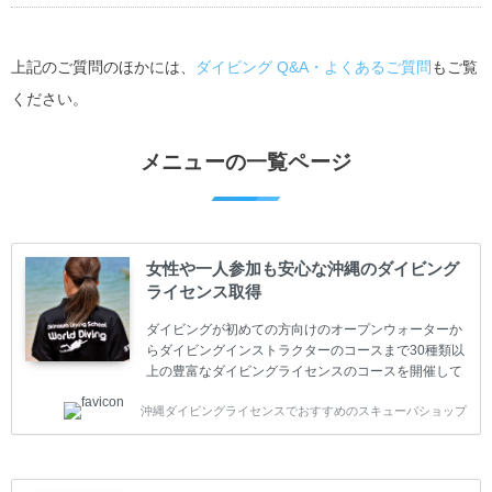
上記のご質問のほかには、
ダイビング Q&A・よくあるご質問
もご覧
ください。
メニューの一覧ページ
女性や一人参加も安心な沖縄のダイビング
ライセンス取得
ダイビングが初めての方向けのオープンウォーターか
らダイビングインストラクターのコースまで30種類以
上の豊富なダイビングライセンスのコースを開催して
います。又、海外で人気のテクニカルダイビング
沖縄ダイビングライセンスでおすすめのスキューバショップ
(TEC)のコースもご用意しています。 当スクールを受
講するお客様は一人参加などの少人数のご参加が最も
多いです。一人参加や少人数がメインのプライベート
スクールです。各種ダイビングライセンス取得コース