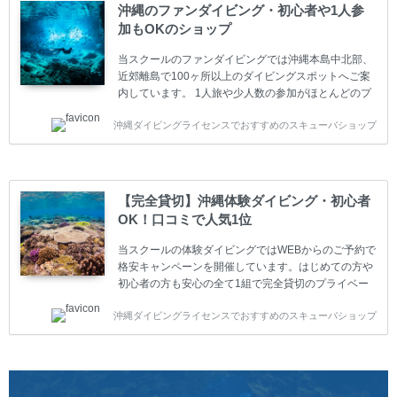
は年間を通じてキャンペーンを行っています。 ベーシ
沖縄のファンダイビング・初心者や1人参
ックダイバー(Cカード) 1日間+eラーニング 最安値キ
加もOKのショップ
ャンペーン ￥22800(税込) ￥16800(税込) 器材 / 送
迎 / 保険 / 全て込み ダイビング...
当スクールのファンダイビングでは沖縄本島中北部、
近郊離島で100ヶ所以上のダイビングスポットへご案
内しています。 1人旅や少人数の参加がほとんどのプ
ライベートスクールです。又、初心者の方や久しぶり
沖縄ダイビングライセンスでおすすめのスキューバショップ
の方も安心して楽しめるようにリフレッシュダイビン
グコースもご用意しています。お1人様も初心者の方
も安心してご参加下さい。 当スクールでダイビングラ
イセンスを取得したお客様、ファンダイビングのリピ
ーター様はファンダイビングの全てのコース費が
【完全貸切】沖縄体験ダイビング・初心者
10%OFF、フル器材レンタルが50%OFFになります。
OK！口コミで人気1位
沖縄本島周辺ビーチ・ファンダイビング ￥13800(税
込)【 2ビーチ 】 ウエイト / タンク / 送迎...
当スクールの体験ダイビングではWEBからのご予約で
格安キャンペーンを開催しています。はじめての方や
初心者の方も安心の全て1組で完全貸切のプライベー
トスタイルです。泳ぎに自信がない方や不安な方もお
沖縄ダイビングライセンスでおすすめのスキューバショップ
1人様から気軽にご参加ください。 全てのコースで高
画質の記念撮影&水中撮影付きです。初心者の方やダ
イビングライセンスに興味のある方にもおすすめで
す。 沖縄本島周辺ビーチ・体験ダイビング 格安キャ
ンペーン！！￥16800 ￥11800(税込) 器材 / 送迎 / 保