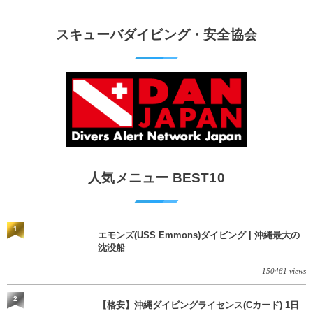
険 / 全て込み ダイビングがはじめての方や初心者でも
気軽に体験できる半日のコース。沖縄本島のビーチか
スキューバダイビング・安全協会
らのんびりダイビングを楽しめます...
人気メニュー BEST10
1
エモンズ(USS Emmons)ダイビング | 沖縄最大の
沈没船
150461 views
2
【格安】沖縄ダイビングライセンス(Cカード) 1日