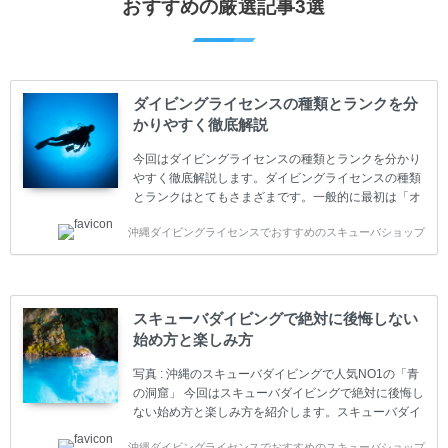
おすすめの厳選記事3選
ダイビングライセンスの種類とランクを分
かりやすく徹底解説
今回はダイビングライセンスの種類とランクを分かり
やすく徹底解説します。ダイビングライセンスの種類
とランクはとてもさまざまです。一般的に最初は「オ
ープンウォーター」のダイビングライセンスになりま
沖縄ダイビングライセンスでおすすめのスキューバショップ
す。 ダイビングのライセンスカードはダイビングの教
育機関もしくは指導団体が発行しています。教育機関
(指導団体)とは、営利もしくは非営利の団体や会社で
ダイバーの育成・指導や安全管理、環境保全などの活
動をしています。 ダイビングライセンスの種類はエン
スキューバダイビングで絶対に後悔しない
トリーレベルのライセンスからプロレベルのライセン
始め方と楽しみ方
スまでランク分けされています。各教育機関(指導団
体)によってライセンスカードの名称、トレーニング内
写真 : 沖縄のスキューバダイビングで人気NO1の「青
容に違いがありま...
の洞窟」 今回はスキューバダイビングで絶対に後悔し
ない始め方と楽しみ方を紹介します。スキューバダイ
ビングに興味があり、これから始めようとしている方
沖縄ダイビングライセンスでおすすめのスキューバショップ