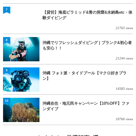
7
【貸切】海底ピラミッド&青の洞窟&水納島etc・体
験ダイビング
21763 views
8
沖縄でリフレッシュダイビング | ブランク&初心者
も安心！！
21244 views
9
沖縄 フォト派・タイドプール【マクロ好きプラ
ン】
14583 views
10
沖縄在住・地元民キャンペーン【10%OFF】ファ
ンダイブ
10766 views