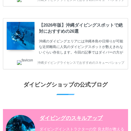
やまだ始めて間もない初心者の方に必見の内容です。
スキューバダイビングの始め方と楽しみ方について学
ぶことは重要です。正しくない情報をもとに計画を立
ててしまうと、せっかく楽しみにしていたスキューバ
ダイビングが台無しになり後悔することになってしま
【2026年版】沖縄ダイビングスポットで絶
うかもしれません。 又、スキューバダイビングは事故
対におすすめの26選
のリスクがあるスポーツでもあります。もしかしたら
危険な思いをしてしまうかもしれません。 今回は現地
沖縄のダイビングエリアには沖縄本島や日帰りが可能
ダイビング...
な近郊離島に人気のダイビングスポットが数えきれな
いぐらい存在します。今回の記事ではダイバーの方が
沖縄でダイビングを楽しむときにおすすめのダイビン
沖縄ダイビングライセンスでおすすめのスキューバショップ
グスポットを紹介します。 当スクールは、沖縄本島で
は北谷町、嘉手納町、読谷村、恩納村、名護市、本部
町、国頭村などへご案内しています。近郊の離島では
水納島、瀬底島、伊江島、伊計島、古宇利島などへご
ダイビングショップの公式ブログ
案内しております。 ダイビングライセンスをお持ちの
ダイバー向けのファンダイビングでは100ヶ所以上の
ダイビングスポットへご案内しております。体験ダイ
ビングでも多数のおすすめのダイビングスポットへご
案内しています。 ...
ダイビングのスキルアップ
ダイビングインストラクターの空 良太郎が教える