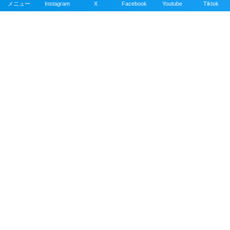
メニュー
Instagram
X
Facebook
Youtube
Tiktok
記事の掲載依頼について
撮影者について
運営サイトについて
リンク集
ダイビング用語集
プライバシーポリシー
お問い合わせ
沖縄ダイビングライセンス取得