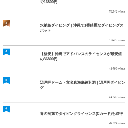
で16800円
78242 views
3
水納島ダイビング | 沖縄で1番綺麗なダイビングス
ポット
57675 views
4
【格安】沖縄でアドバンスのライセンスが最安値
の36800円
48499 views
5
辺戸岬ドーム・宜名真海底鍾乳洞 | 辺戸岬ダイビン
グ
44143 views
6
青の洞窟でダイビングライセンス(Cカード)を取得
41124 views