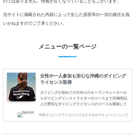
のではありません。情報が古くなっていることもございます。
当サイトに掲載された内容によって生じた損害等の一切の責任を負
いかねますのでご了承ください。
メニューの一覧ページ
女性や一人参加も安心な沖縄のダイビング
ライセンス取得
ダイビングが初めての方向けのオープンウォーターか
らダイビングインストラクターのコースまで30種類以
上の豊富なダイビングライセンスのコースを開催して
います。又、海外で人気のテクニカルダイビング
沖縄ダイビングライセンスでおすすめのスキューバショップ
(TEC)のコースもご用意しています。 当スクールを受
講するお客様は一人参加などの少人数のご参加が最も
多いです。一人参加や少人数がメインのプライベート
スクールです。各種ダイビングライセンス取得コース