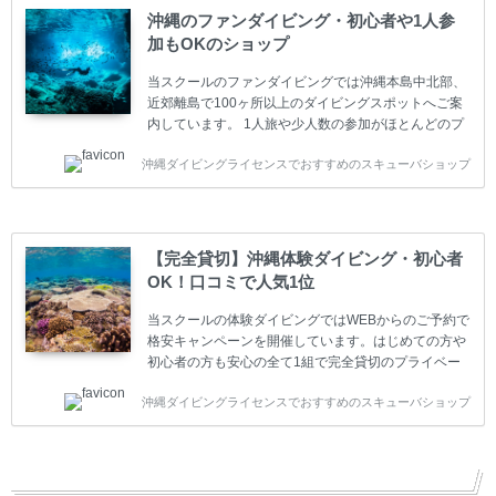
は年間を通じてキャンペーンを行っています。 ベーシ
沖縄のファンダイビング・初心者や1人参
ックダイバー(Cカード) 1日間+eラーニング 最安値キ
加もOKのショップ
ャンペーン ￥22800(税込) ￥16800(税込) 器材 / 送
迎 / 保険 / 全て込み ダイビング...
当スクールのファンダイビングでは沖縄本島中北部、
近郊離島で100ヶ所以上のダイビングスポットへご案
内しています。 1人旅や少人数の参加がほとんどのプ
ライベートスクールです。又、初心者の方や久しぶり
沖縄ダイビングライセンスでおすすめのスキューバショップ
の方も安心して楽しめるようにリフレッシュダイビン
グコースもご用意しています。お1人様も初心者の方
も安心してご参加下さい。 当スクールでダイビングラ
イセンスを取得したお客様、ファンダイビングのリピ
ーター様はファンダイビングの全てのコース費が
【完全貸切】沖縄体験ダイビング・初心者
10%OFF、フル器材レンタルが50%OFFになります。
OK！口コミで人気1位
沖縄本島周辺ビーチ・ファンダイビング ￥13800(税
込)【 2ビーチ 】 ウエイト / タンク / 送迎...
当スクールの体験ダイビングではWEBからのご予約で
格安キャンペーンを開催しています。はじめての方や
初心者の方も安心の全て1組で完全貸切のプライベー
トスタイルです。泳ぎに自信がない方や不安な方もお
沖縄ダイビングライセンスでおすすめのスキューバショップ
1人様から気軽にご参加ください。 全てのコースで高
画質の記念撮影&水中撮影付きです。初心者の方やダ
イビングライセンスに興味のある方にもおすすめで
す。 沖縄本島周辺ビーチ・体験ダイビング 格安キャ
ンペーン！！￥16800 ￥11800(税込) 器材 / 送迎 / 保