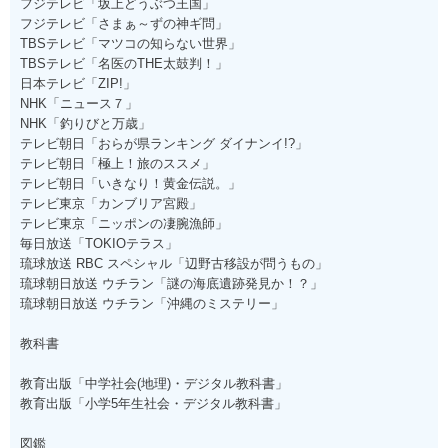
フジテレビ「坂上どうぶつ王国」
フジテレビ「さまぁ～ずの神ギ問」
TBSテレビ「マツコの知らない世界」
TBSテレビ「名医のTHE太鼓判！」
日本テレビ「ZIP!」
NHK「ニュース７」
NHK「釣りびと万歳」
テレビ朝日「おらが県ランキング ダイナンイ!?」
テレビ朝日「極上！旅のススメ」
テレビ朝日「いきなり！黄金伝説。」
テレビ東京「カンブリア宮殿」
テレビ東京「ニッポンの凄腕漁師」
毎日放送「TOKIOテラス」
琉球放送 RBC スペシャル「辺野古移設が問うもの」
琉球朝日放送 ウチラン「謎の海底遺跡発見か！？」
琉球朝日放送 ウチラン「沖縄のミステリー」
教科書
教育出版「中学社会(地理)・デジタル教科書」
教育出版「小学5年生社会・デジタル教科書」
図鑑