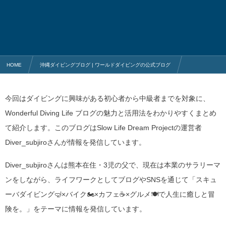
HOME
沖縄ダイビングブログ | ワールドダイビングの公式ブログ
おすすめのホームページやブログ
今回はダイビングに興味がある初心者から中級者までを対象に、
「Wonderful Diving Life」おすすめのブログを完全ガイド
Wonderful Diving Life ブログの魅力と活用法をわかりやすくまとめ
て紹介します。このブログはSlow Life Dream Projectの運営者
Diver_subjiroさんが情報を発信しています。
Diver_subjiroさんは熊本在住・3児の父で、現在は本業のサラリーマ
ンをしながら、ライフワークとしてブログやSNSを通じて「スキュ
ーバダイビング🤿×バイク🏍️×カフェ☕×グルメ🍽️で人生に癒しと冒
険を。」をテーマに情報を発信しています。