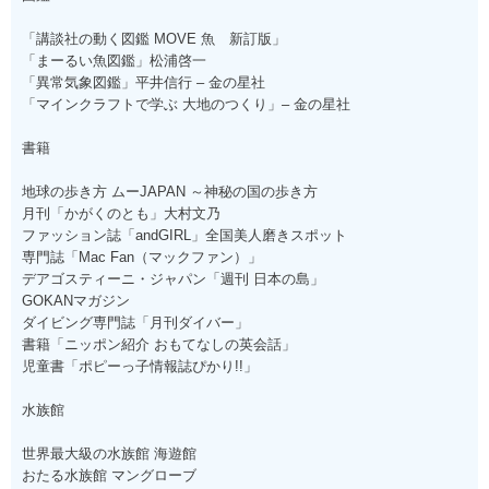
「講談社の動く図鑑 MOVE 魚 新訂版」
「まーるい魚図鑑」松浦啓一
「異常気象図鑑」平井信行 – 金の星社
「マインクラフトで学ぶ 大地のつくり」– 金の星社
書籍
地球の歩き方 ムーJAPAN ～神秘の国の歩き方
月刊「かがくのとも」大村文乃
ファッション誌「andGIRL」全国美人磨きスポット
専門誌「Mac Fan（マックファン）」
デアゴスティーニ・ジャパン「週刊 日本の島」
GOKANマガジン
ダイビング専門誌「月刊ダイバー」
書籍「ニッポン紹介 おもてなしの英会話」
児童書「ポピーっ子情報誌ぴかり!!」
水族館
世界最大級の水族館 海遊館
おたる水族館 マングローブ