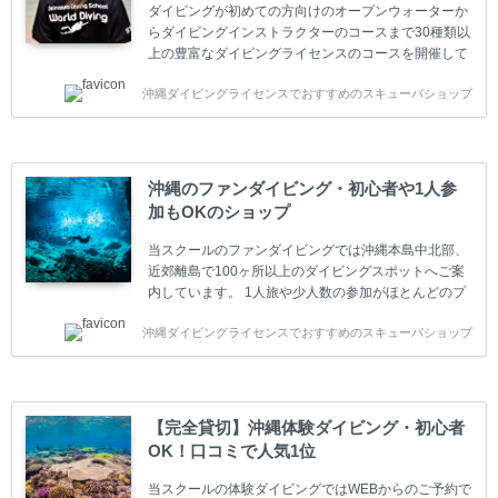
ダイビングが初めての方向けのオープンウォーターか
らダイビングインストラクターのコースまで30種類以
上の豊富なダイビングライセンスのコースを開催して
います。又、海外で人気のテクニカルダイビング
沖縄ダイビングライセンスでおすすめのスキューバショップ
(TEC)のコースもご用意しています。 当スクールを受
講するお客様は一人参加などの少人数のご参加が最も
多いです。一人参加や少人数がメインのプライベート
スクールです。各種ダイビングライセンス取得コース
は年間を通じてキャンペーンを行っています。 ベーシ
沖縄のファンダイビング・初心者や1人参
ックダイバー(Cカード) 1日間+eラーニング 最安値キ
加もOKのショップ
ャンペーン ￥22800(税込) ￥16800(税込) 器材 / 送
迎 / 保険 / 全て込み ダイビング...
当スクールのファンダイビングでは沖縄本島中北部、
近郊離島で100ヶ所以上のダイビングスポットへご案
内しています。 1人旅や少人数の参加がほとんどのプ
ライベートスクールです。又、初心者の方や久しぶり
沖縄ダイビングライセンスでおすすめのスキューバショップ
の方も安心して楽しめるようにリフレッシュダイビン
グコースもご用意しています。お1人様も初心者の方
も安心してご参加下さい。 当スクールでダイビングラ
イセンスを取得したお客様、ファンダイビングのリピ
ーター様はファンダイビングの全てのコース費が
【完全貸切】沖縄体験ダイビング・初心者
10%OFF、フル器材レンタルが50%OFFになります。
OK！口コミで人気1位
沖縄本島周辺ビーチ・ファンダイビング ￥13800(税
込)【 2ビーチ 】 ウエイト / タンク / 送迎...
当スクールの体験ダイビングではWEBからのご予約で