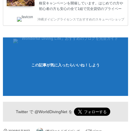
格安キャンペーンを開催しています。はじめての方や
初心者の方も安心の全て1組で完全貸切のプライベー
トスタイルです。泳ぎに自信がない方や不安な方もお
沖縄ダイビングライセンスでおすすめのスキューバショップ
1人様から気軽にご参加ください。 全てのコースで高
画質の記念撮影&水中撮影付きです。初心者の方やダ
イビングライセンスに興味のある方にもおすすめで
す。 沖縄本島周辺ビーチ・体験ダイビング 格安キャ
ンペーン！！￥16800 ￥11800(税込) 器材 / 送迎 / 保
険 / 全て込み ダイビングがはじめての方や初心者でも
気軽に体験できる半日のコース。沖縄本島のビーチか
らのんびりダイビングを楽しめます...
この記事が気に入ったらいいね！しよう
Twitter で
@WorldDivingNet
を
678 views