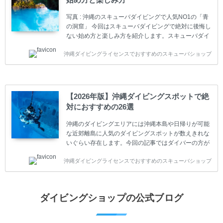
スまでランク分けされています。各教育機関(指導団
体)によってライセンスカードの名称、トレーニング内
写真 : 沖縄のスキューバダイビングで人気NO1の「青
容に違いがありま...
の洞窟」 今回はスキューバダイビングで絶対に後悔し
ない始め方と楽しみ方を紹介します。スキューバダイ
ビングに興味があり、これから始めようとしている方
沖縄ダイビングライセンスでおすすめのスキューバショップ
やまだ始めて間もない初心者の方に必見の内容です。
スキューバダイビングの始め方と楽しみ方について学
ぶことは重要です。正しくない情報をもとに計画を立
ててしまうと、せっかく楽しみにしていたスキューバ
ダイビングが台無しになり後悔することになってしま
【2026年版】沖縄ダイビングスポットで絶
うかもしれません。 又、スキューバダイビングは事故
対におすすめの26選
のリスクがあるスポーツでもあります。もしかしたら
危険な思いをしてしまうかもしれません。 今回は現地
沖縄のダイビングエリアには沖縄本島や日帰りが可能
ダイビング...
な近郊離島に人気のダイビングスポットが数えきれな
いぐらい存在します。今回の記事ではダイバーの方が
沖縄でダイビングを楽しむときにおすすめのダイビン
沖縄ダイビングライセンスでおすすめのスキューバショップ
グスポットを紹介します。 当スクールは、沖縄本島で
は北谷町、嘉手納町、読谷村、恩納村、名護市、本部
町、国頭村などへご案内しています。近郊の離島では
水納島、瀬底島、伊江島、伊計島、古宇利島などへご
ダイビングショップの公式ブログ
案内しております。 ダイビングライセンスをお持ちの
ダイバー向けのファンダイビングでは100ヶ所以上の
ダイビングスポットへご案内しております。体験ダイ