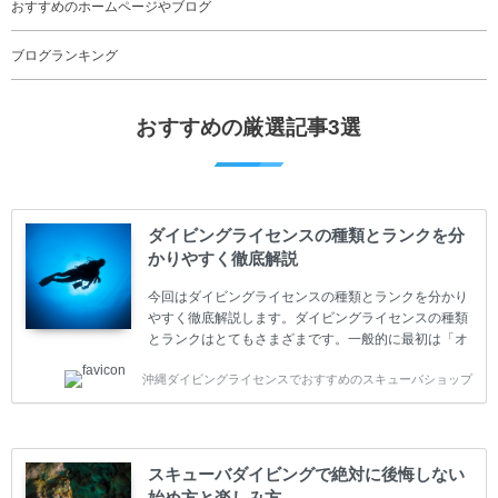
おすすめのホームページやブログ
ブログランキング
おすすめの厳選記事3選
ダイビングライセンスの種類とランクを分
かりやすく徹底解説
今回はダイビングライセンスの種類とランクを分かり
やすく徹底解説します。ダイビングライセンスの種類
とランクはとてもさまざまです。一般的に最初は「オ
ープンウォーター」のダイビングライセンスになりま
沖縄ダイビングライセンスでおすすめのスキューバショップ
す。 ダイビングのライセンスカードはダイビングの教
育機関もしくは指導団体が発行しています。教育機関
(指導団体)とは、営利もしくは非営利の団体や会社で
ダイバーの育成・指導や安全管理、環境保全などの活
動をしています。 ダイビングライセンスの種類はエン
スキューバダイビングで絶対に後悔しない
トリーレベルのライセンスからプロレベルのライセン
始め方と楽しみ方