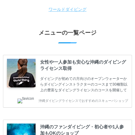
ワールドダイビング
メニューの一覧ページ
女性や一人参加も安心な沖縄のダイビング
ライセンス取得
ダイビングが初めての方向けのオープンウォーターか
らダイビングインストラクターのコースまで30種類以
上の豊富なダイビングライセンスのコースを開催して
います。又、海外で人気のテクニカルダイビング
沖縄ダイビングライセンスでおすすめのスキューバショップ
(TEC)のコースもご用意しています。 当スクールを受
講するお客様は一人参加などの少人数のご参加が最も
多いです。一人参加や少人数がメインのプライベート
スクールです。各種ダイビングライセンス取得コース
は年間を通じてキャンペーンを行っています。 ベーシ
沖縄のファンダイビング・初心者や1人参
ックダイバー(Cカード) 1日間+eラーニング 最安値キ
加もOKのショップ