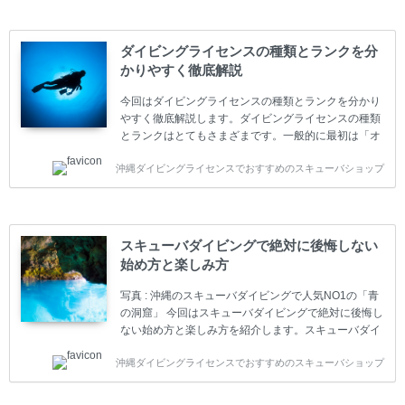
ダイビングライセンスの種類とランクを分
かりやすく徹底解説
今回はダイビングライセンスの種類とランクを分かり
やすく徹底解説します。ダイビングライセンスの種類
とランクはとてもさまざまです。一般的に最初は「オ
ープンウォーター」のダイビングライセンスになりま
沖縄ダイビングライセンスでおすすめのスキューバショップ
す。 ダイビングのライセンスカードはダイビングの教
育機関もしくは指導団体が発行しています。教育機関
(指導団体)とは、営利もしくは非営利の団体や会社で
ダイバーの育成・指導や安全管理、環境保全などの活
動をしています。 ダイビングライセンスの種類はエン
スキューバダイビングで絶対に後悔しない
トリーレベルのライセンスからプロレベルのライセン
始め方と楽しみ方
スまでランク分けされています。各教育機関(指導団
体)によってライセンスカードの名称、トレーニング内
写真 : 沖縄のスキューバダイビングで人気NO1の「青
容に違いがありま...
の洞窟」 今回はスキューバダイビングで絶対に後悔し
ない始め方と楽しみ方を紹介します。スキューバダイ
ビングに興味があり、これから始めようとしている方
沖縄ダイビングライセンスでおすすめのスキューバショップ
やまだ始めて間もない初心者の方に必見の内容です。
スキューバダイビングの始め方と楽しみ方について学
ぶことは重要です。正しくない情報をもとに計画を立