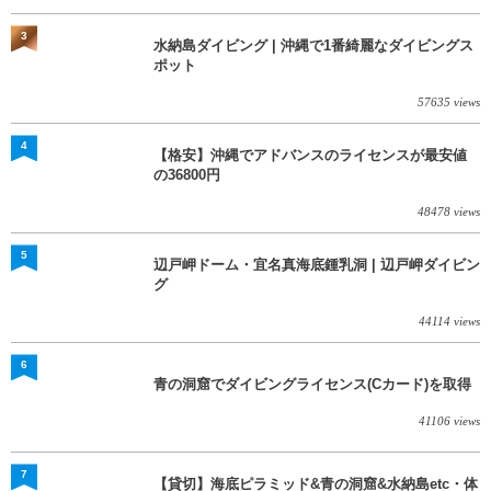
3
水納島ダイビング | 沖縄で1番綺麗なダイビングス
ポット
57635 views
4
【格安】沖縄でアドバンスのライセンスが最安値
の36800円
48478 views
5
辺戸岬ドーム・宜名真海底鍾乳洞 | 辺戸岬ダイビン
グ
44114 views
6
青の洞窟でダイビングライセンス(Cカード)を取得
41106 views
7
【貸切】海底ピラミッド&青の洞窟&水納島etc・体