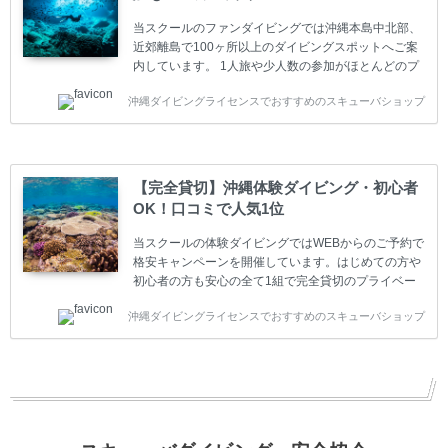
ャンペーン ￥22800(税込) ￥16800(税込) 器材 / 送
迎 / 保険 / 全て込み ダイビング...
当スクールのファンダイビングでは沖縄本島中北部、
近郊離島で100ヶ所以上のダイビングスポットへご案
内しています。 1人旅や少人数の参加がほとんどのプ
ライベートスクールです。又、初心者の方や久しぶり
沖縄ダイビングライセンスでおすすめのスキューバショップ
の方も安心して楽しめるようにリフレッシュダイビン
グコースもご用意しています。お1人様も初心者の方
も安心してご参加下さい。 当スクールでダイビングラ
イセンスを取得したお客様、ファンダイビングのリピ
ーター様はファンダイビングの全てのコース費が
【完全貸切】沖縄体験ダイビング・初心者
10%OFF、フル器材レンタルが50%OFFになります。
OK！口コミで人気1位
沖縄本島周辺ビーチ・ファンダイビング ￥13800(税
込)【 2ビーチ 】 ウエイト / タンク / 送迎...
当スクールの体験ダイビングではWEBからのご予約で
格安キャンペーンを開催しています。はじめての方や
初心者の方も安心の全て1組で完全貸切のプライベー
トスタイルです。泳ぎに自信がない方や不安な方もお
沖縄ダイビングライセンスでおすすめのスキューバショップ
1人様から気軽にご参加ください。 全てのコースで高
画質の記念撮影&水中撮影付きです。初心者の方やダ
イビングライセンスに興味のある方にもおすすめで
す。 沖縄本島周辺ビーチ・体験ダイビング 格安キャ
ンペーン！！￥16800 ￥11800(税込) 器材 / 送迎 / 保
険 / 全て込み ダイビングがはじめての方や初心者でも
気軽に体験できる半日のコース。沖縄本島のビーチか