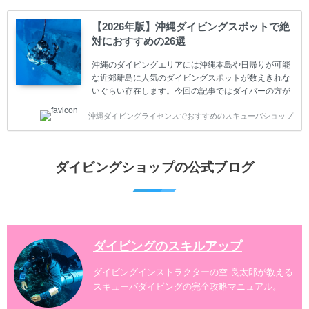
ててしまうと、せっかく楽しみにしていたスキューバ
ダイビングが台無しになり後悔することになってしま
【2026年版】沖縄ダイビングスポットで絶
うかもしれません。 又、スキューバダイビングは事故
対におすすめの26選
のリスクがあるスポーツでもあります。もしかしたら
危険な思いをしてしまうかもしれません。 今回は現地
沖縄のダイビングエリアには沖縄本島や日帰りが可能
ダイビング...
な近郊離島に人気のダイビングスポットが数えきれな
いぐらい存在します。今回の記事ではダイバーの方が
沖縄でダイビングを楽しむときにおすすめのダイビン
沖縄ダイビングライセンスでおすすめのスキューバショップ
グスポットを紹介します。 当スクールは、沖縄本島で
は北谷町、嘉手納町、読谷村、恩納村、名護市、本部
町、国頭村などへご案内しています。近郊の離島では
水納島、瀬底島、伊江島、伊計島、古宇利島などへご
ダイビングショップの公式ブログ
案内しております。 ダイビングライセンスをお持ちの
ダイバー向けのファンダイビングでは100ヶ所以上の
ダイビングスポットへご案内しております。体験ダイ
ビングでも多数のおすすめのダイビングスポットへご
案内しています。 ...
ダイビングのスキルアップ
ダイビングインストラクターの空 良太郎が教える
スキューバダイビングの完全攻略マニュアル。