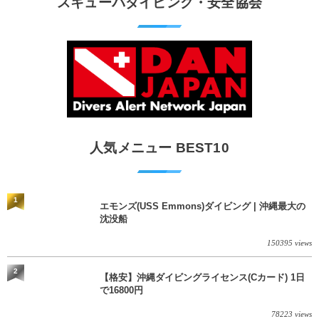
スキューバダイビング・安全協会
らのんびりダイビングを楽しめます...
人気メニュー BEST10
1
エモンズ(USS Emmons)ダイビング | 沖縄最大の
沈没船
150395 views
2
【格安】沖縄ダイビングライセンス(Cカード) 1日
で16800円
78223 views