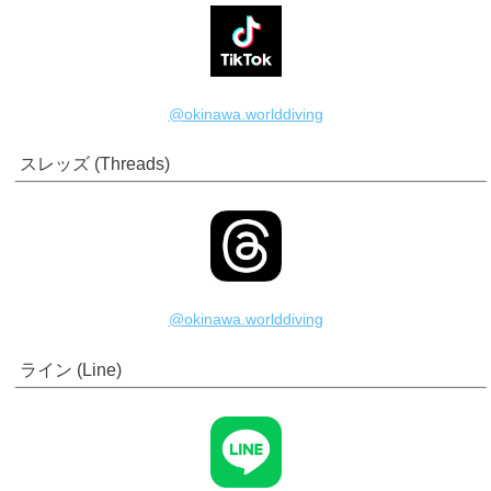
@okinawa.worlddiving
スレッズ (Threads)
@okinawa.worlddiving
ライン (Line)