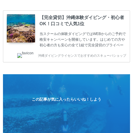
も安心してご参加下さい。 当スクールでダイビングラ
イセンスを取得したお客様、ファンダイビングのリピ
ーター様はファンダイビングの全てのコース費が
【完全貸切】沖縄体験ダイビング・初心者
10%OFF、フル器材レンタルが50%OFFになります。
OK！口コミで人気1位
沖縄本島周辺ビーチ・ファンダイビング ￥13800(税
込)【 2ビーチ 】 ウエイト / タンク / 送迎...
当スクールの体験ダイビングではWEBからのご予約で
格安キャンペーンを開催しています。はじめての方や
初心者の方も安心の全て1組で完全貸切のプライベー
トスタイルです。泳ぎに自信がない方や不安な方もお
沖縄ダイビングライセンスでおすすめのスキューバショップ
1人様から気軽にご参加ください。 全てのコースで高
画質の記念撮影&水中撮影付きです。初心者の方やダ
イビングライセンスに興味のある方にもおすすめで
す。 沖縄本島周辺ビーチ・体験ダイビング 格安キャ
ンペーン！！￥16800 ￥11800(税込) 器材 / 送迎 / 保
険 / 全て込み ダイビングがはじめての方や初心者でも
気軽に体験できる半日のコース。沖縄本島のビーチか
らのんびりダイビングを楽しめます...
この記事が気に入ったらいいね！しよう