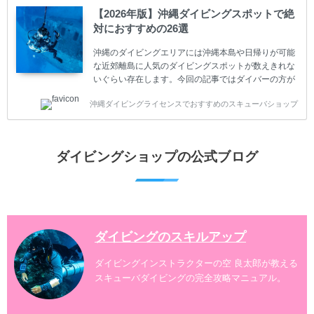
ダイビングが台無しになり後悔することになってしま
【2026年版】沖縄ダイビングスポットで絶
うかもしれません。 又、スキューバダイビングは事故
対におすすめの26選
のリスクがあるスポーツでもあります。もしかしたら
危険な思いをしてしまうかもしれません。 今回は現地
沖縄のダイビングエリアには沖縄本島や日帰りが可能
ダイビング...
な近郊離島に人気のダイビングスポットが数えきれな
いぐらい存在します。今回の記事ではダイバーの方が
沖縄でダイビングを楽しむときにおすすめのダイビン
沖縄ダイビングライセンスでおすすめのスキューバショップ
グスポットを紹介します。 当スクールは、沖縄本島で
は北谷町、嘉手納町、読谷村、恩納村、名護市、本部
町、国頭村などへご案内しています。近郊の離島では
水納島、瀬底島、伊江島、伊計島、古宇利島などへご
ダイビングショップの公式ブログ
案内しております。 ダイビングライセンスをお持ちの
ダイバー向けのファンダイビングでは100ヶ所以上の
ダイビングスポットへご案内しております。体験ダイ
ビングでも多数のおすすめのダイビングスポットへご
案内しています。 ...
ダイビングのスキルアップ
ダイビングインストラクターの空 良太郎が教える
スキューバダイビングの完全攻略マニュアル。