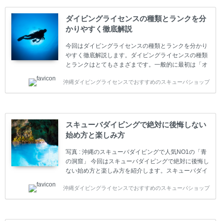
ダイビングライセンスの種類とランクを分
かりやすく徹底解説
今回はダイビングライセンスの種類とランクを分かり
やすく徹底解説します。ダイビングライセンスの種類
とランクはとてもさまざまです。一般的に最初は「オ
ープンウォーター」のダイビングライセンスになりま
沖縄ダイビングライセンスでおすすめのスキューバショップ
す。 ダイビングのライセンスカードはダイビングの教
育機関もしくは指導団体が発行しています。教育機関
(指導団体)とは、営利もしくは非営利の団体や会社で
ダイバーの育成・指導や安全管理、環境保全などの活
動をしています。 ダイビングライセンスの種類はエン
スキューバダイビングで絶対に後悔しない
トリーレベルのライセンスからプロレベルのライセン
始め方と楽しみ方
スまでランク分けされています。各教育機関(指導団
体)によってライセンスカードの名称、トレーニング内
写真 : 沖縄のスキューバダイビングで人気NO1の「青
容に違いがありま...
の洞窟」 今回はスキューバダイビングで絶対に後悔し
ない始め方と楽しみ方を紹介します。スキューバダイ
ビングに興味があり、これから始めようとしている方
沖縄ダイビングライセンスでおすすめのスキューバショップ
やまだ始めて間もない初心者の方に必見の内容です。
スキューバダイビングの始め方と楽しみ方について学
ぶことは重要です。正しくない情報をもとに計画を立
ててしまうと、せっかく楽しみにしていたスキューバ