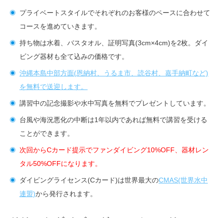
プライベートスタイルでそれぞれのお客様のペースに合わせて
コースを進めていきます。
持ち物は水着、バスタオル、証明写真(3cm×4cm)を2枚。ダイ
ビング器材も全て込みの価格です。
沖縄本島中部方面(恩納村、うるま市、読谷村、嘉手納町など)
を無料で送迎します。
講習中の記念撮影や水中写真を無料でプレゼントしています。
台風や海況悪化の中断は1年以内であれば無料で講習を受ける
ことができます。
次回からCカード提示でファンダイビング10%OFF、器材レン
タル50%OFFになります。
ダイビングライセンス(Cカード)は世界最大の
CMAS(世界水中
連盟)
から発行されます。