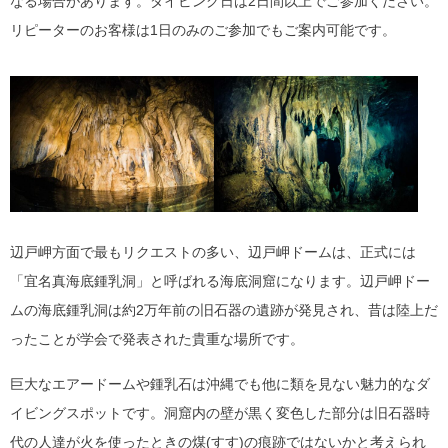
なる場合があります。ダイビング日は2日間以上でご参加ください。
リピーターのお客様は1日のみのご参加でもご案内可能です。
辺戸岬方面で最もリクエストの多い、辺戸岬ドームは、正式には
「宜名真海底鍾乳洞」と呼ばれる海底洞窟になります。辺戸岬ドー
ムの海底鍾乳洞は約2万年前の旧石器の遺跡が発見され、昔は陸上だ
ったことが学会で発表された貴重な場所です。
巨大なエアードームや鍾乳石は沖縄でも他に類を見ない魅力的なダ
イビングスポットです。洞窟内の壁が黒く変色した部分は旧石器時
代の人達が火を使ったときの煤(すす)の痕跡ではないかと考えられ