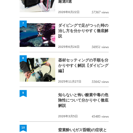
厳選8選
2026年6月22日
57367 views
7
ダイビングで足がつった時の
治し方を分かりやすく徹底解
説
2025年6月24日
56951 views
8
器材セッティングの手順を分
かりやすく解説【ダイビング
編】
2025年11月27日
55642 views
9
知らないと怖い酸素中毒の危
険性について分かりやく徹底
解説
2026年3月5日
45485 views
10
窒素酔い(ガス昏睡)の症状と