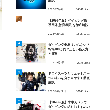
解説
2025年7月6日
126381 views
3
【2026年版】ダイビング指
導団体(教育機関)を徹底解説
2026年2月1日
78586 views
4
ダイビング器材はいらない？
相場100万円？正しい揃え方
と順番
2024年5月2日
72985 views
5
ドライスーツとウェットスー
ツの違いを分かりやすく徹底
解説
2025年6月29日
64760 views
6
【2026年版】水中カメラで
ダイビングに絶対おすすめの