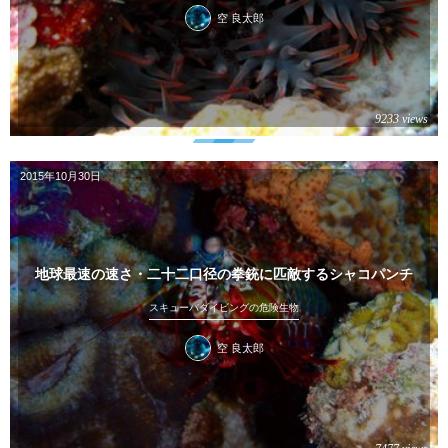
空 良太郎
9233 views
2015年10月30日
地球最速の速さ・二十二口径の拳銃に匹敵するシャコパンチ
スキューバダイビングの危険生物
空 良太郎