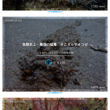
17282 views
2016年2月4日
魚類史上・最強の猛毒 オニダルマオコゼ
スキューバダイビングの危険生物
空 良太郎
14874 views
2015年11月10日