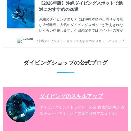
ダイビングが台無しになり後悔することになってしま
【2026年版】沖縄ダイビングスポットで絶
うかもしれません。 又、スキューバダイビングは事故
対におすすめの26選
のリスクがあるスポーツでもあります。もしかしたら
危険な思いをしてしまうかもしれません。 今回は現地
沖縄のダイビングエリアには沖縄本島や日帰りが可能
ダイビング...
な近郊離島に人気のダイビングスポットが数えきれな
いぐらい存在します。今回の記事ではダイバーの方が
沖縄でダイビングを楽しむときにおすすめのダイビン
沖縄ダイビングライセンスでおすすめのスキューバショップ
グスポットを紹介します。 当スクールは、沖縄本島で
は北谷町、嘉手納町、読谷村、恩納村、名護市、本部
町、国頭村などへご案内しています。近郊の離島では
水納島、瀬底島、伊江島、伊計島、古宇利島などへご
ダイビングショップの公式ブログ
案内しております。 ダイビングライセンスをお持ちの
ダイバー向けのファンダイビングでは100ヶ所以上の
ダイビングスポットへご案内しております。体験ダイ
ビングでも多数のおすすめのダイビングスポットへご
案内しています。 ...
ダイビングのスキルアップ
ダイビングインストラクターの空 良太郎が教える
スキューバダイビングの完全攻略マニュアル。