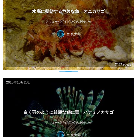
水底に擬態する危険な魚 オニカサゴ
スキューバダイビングの危険生物
空 良太郎
7297 views
2015年10月28日
白く羽のように綺麗な鰭に毒 ハナミノカサゴ
スキューバダイビングの危険生物
空 良太郎