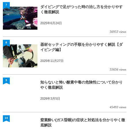
7
ダイビングで足がつった時の治し方を分かりやす
く徹底解説
2025年6月24日
56953 views
8
器材セッティングの手順を分かりやすく解説【ダ
イビング編】
2025年11月27日
55656 views
9
知らないと怖い酸素中毒の危険性について分かり
やく徹底解説
2026年3月5日
45493 views
10
窒素酔い(ガス昏睡)の症状と対処法を分かりやく徹
底解説