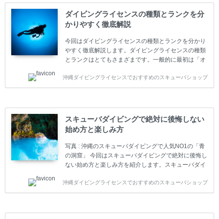
ダイビングライセンスの種類とランクを分
かりやすく徹底解説
今回はダイビングライセンスの種類とランクを分かり
やすく徹底解説します。ダイビングライセンスの種類
とランクはとてもさまざまです。一般的に最初は「オ
ープンウォーター」のダイビングライセンスになりま
沖縄ダイビングライセンスでおすすめのスキューバショップ
す。 ダイビングのライセンスカードはダイビングの教
育機関もしくは指導団体が発行しています。教育機関
(指導団体)とは、営利もしくは非営利の団体や会社で
ダイバーの育成・指導や安全管理、環境保全などの活
動をしています。 ダイビングライセンスの種類はエン
スキューバダイビングで絶対に後悔しない
トリーレベルのライセンスからプロレベルのライセン
始め方と楽しみ方
スまでランク分けされています。各教育機関(指導団
体)によってライセンスカードの名称、トレーニング内
写真 : 沖縄のスキューバダイビングで人気NO1の「青
容に違いがありま...
の洞窟」 今回はスキューバダイビングで絶対に後悔し
ない始め方と楽しみ方を紹介します。スキューバダイ
ビングに興味があり、これから始めようとしている方
沖縄ダイビングライセンスでおすすめのスキューバショップ
やまだ始めて間もない初心者の方に必見の内容です。
スキューバダイビングの始め方と楽しみ方について学
ぶことは重要です。正しくない情報をもとに計画を立
ててしまうと、せっかく楽しみにしていたスキューバ