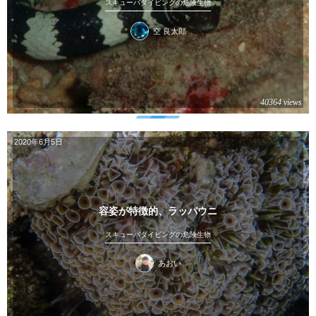
スキューバダイビングの危険生物
空 良太郎
40364 views
2020年6月5日
容姿が特徴的、ラッパウニ
スキューバダイビングの危険生物
あおい