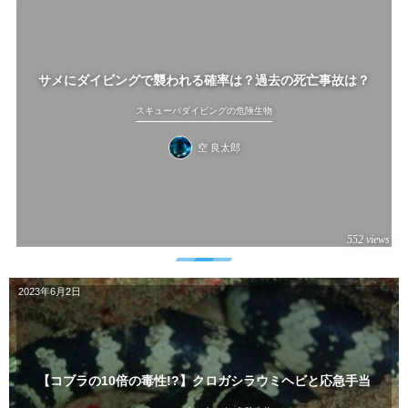
サメにダイビングで襲われる確率は？過去の死亡事故は？
スキューバダイビングの危険生物
空 良太郎
552 views
2023年6月2日
【コブラの10倍の毒性!?】クロガシラウミヘビと応急手当