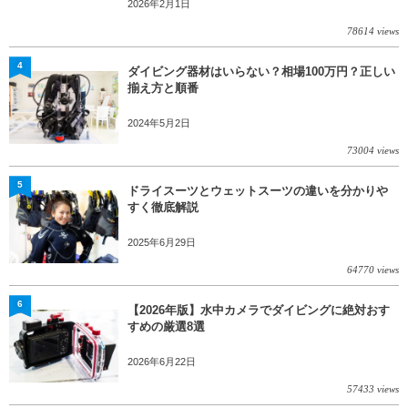
2026年2月1日
78614 views
4
ダイビング器材はいらない？相場100万円？正しい
揃え方と順番
2024年5月2日
73004 views
5
ドライスーツとウェットスーツの違いを分かりや
すく徹底解説
2025年6月29日
64770 views
6
【2026年版】水中カメラでダイビングに絶対おす
すめの厳選8選
2026年6月22日
57433 views