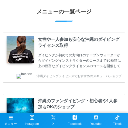
メニューの一覧ページ
女性や一人参加も安心な沖縄のダイビング
ライセンス取得
ダイビングが初めての方向けのオープンウォーターか
らダイビングインストラクターのコースまで30種類以
上の豊富なダイビングライセンスのコースを開催して
います。又、海外で人気のテクニカルダイビング
沖縄ダイビングライセンスでおすすめのスキューバショップ
(TEC)のコースもご用意しています。 当スクールを受
講するお客様は一人参加などの少人数のご参加が最も
多いです。一人参加や少人数がメインのプライベート
スクールです。各種ダイビングライセンス取得コース
は年間を通じてキャンペーンを行っています。 ベーシ
沖縄のファンダイビング・初心者や1人参
ックダイバー(Cカード) 1日間+eラーニング 最安値キ
加もOKのショップ
ャンペーン ￥22800(税込) ￥16800(税込) 器材 / 送
迎 / 保険 / 全て込み ダイビング...
当スクールのファンダイビングでは沖縄本島中北部、
近郊離島で100ヶ所以上のダイビングスポットへご案
メニュー
Instagram
X
Facebook
Youtube
Tiktok
内しています。 1人旅や少人数の参加がほとんどのプ