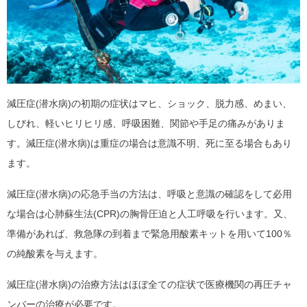
減圧症(潜水病)の初期の症状はマヒ、ショック、脱力感、めまい、
しびれ、軽いヒリヒリ感、呼吸困難、関節や手足の痛みがありま
す。減圧症(潜水病)は重症の場合は意識不明、死に至る場合もあり
ます。
減圧症(潜水病)の応急手当の方法は、呼吸と意識の確認をして必用
な場合は心肺蘇生法(CPR)の胸骨圧迫と人工呼吸を行います。又、
準備があれば、救急隊の到着まで緊急用酸素キットを用いて100％
の純酸素を与えます。
減圧症(潜水病)の治療方法はほぼ全ての症状で医療機関の再圧チャ
ンバーの治療が必要です。