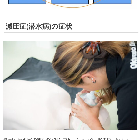
減圧症(潜水病)の症状
減圧症(潜水病)の初期の症状はマヒ、ショック、脱力感、めまい、