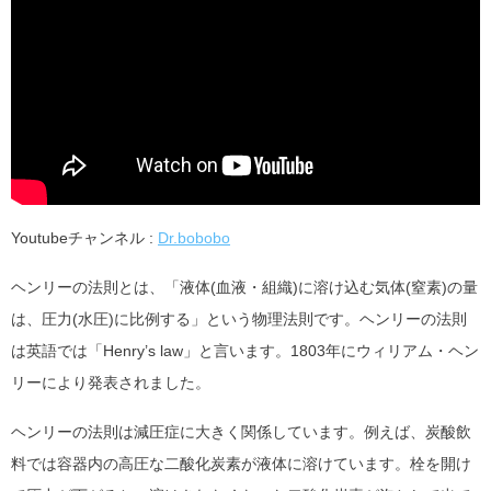
Youtubeチャンネル :
Dr.bobobo
ヘンリーの法則とは、「液体(血液・組織)に溶け込む気体(窒素)の量
は、圧力(水圧)に比例する」という物理法則です。ヘンリーの法則
は英語では「Henry’s law」と言います。1803年にウィリアム・ヘン
リーにより発表されました。
ヘンリーの法則は減圧症に大きく関係しています。例えば、炭酸飲
料では容器内の高圧な二酸化炭素が液体に溶けています。栓を開け