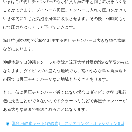
いまはこの再圧チャンバーのなかに入り海の中と同じ環境をつくる
ことができます。ダイバーを再圧チャンバーに入れて圧力をかけて
いき体内に生じた気泡を身体に吸収させます。その後、何時間もか
けて圧力をゆっくりと下げていきます。
減圧症(潜水病)の治療で利用する再圧チャンバーは大きな総合病院
などにあります。
沖縄本島では沖縄セントラル病院と琉球大学付属病院の2箇所のみに
なります。ダイビングの盛んな地域でも、南の小さな島や発展途上
の国では再圧チャンバーがない地域もたくさんあります。
もし、仮に再圧チャンバーが近くにない場合はダイビング後は飛行
機に乗ることができないのでドクターヘリなどで再圧チャンバーが
ある大きな島まで搬送されることになります。
緊急用酸素キット(純酸素) アクアラング・オキシジェン6型