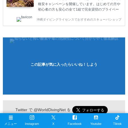
格安キャンペーンを開催しています。はじめての方や
初心者の方も安心の全て1組で完全貸切のプライベー
トスタイルです。泳ぎに自信がない方や不安な方もお
沖縄ダイビングライセンスでおすすめのスキューバショップ
1人様から気軽にご参加ください。 全てのコースで高
画質の記念撮影&水中撮影付きです。初心者の方やダ
イビングライセンスに興味のある方にもおすすめで
す。 沖縄本島周辺ビーチ・体験ダイビング 格安キャ
ンペーン！！￥16800 ￥11800(税込) 器材 / 送迎 / 保
険 / 全て込み ダイビングがはじめての方や初心者でも
気軽に体験できる半日のコース。沖縄本島のビーチか
らのんびりダイビングを楽しめます...
この記事が気に入ったらいいね！しよう
Twitter で
@WorldDivingNet
を
メニュー
Instagram
X
Facebook
Youtube
Tiktok