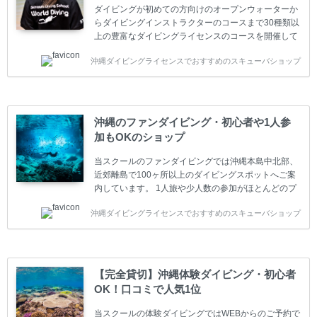
ダイビングが初めての方向けのオープンウォーターか
らダイビングインストラクターのコースまで30種類以
上の豊富なダイビングライセンスのコースを開催して
います。又、海外で人気のテクニカルダイビング
沖縄ダイビングライセンスでおすすめのスキューバショップ
(TEC)のコースもご用意しています。 当スクールを受
講するお客様は一人参加などの少人数のご参加が最も
多いです。一人参加や少人数がメインのプライベート
スクールです。各種ダイビングライセンス取得コース
は年間を通じてキャンペーンを行っています。 ベーシ
沖縄のファンダイビング・初心者や1人参
ックダイバー(Cカード) 1日間+eラーニング 最安値キ
加もOKのショップ
ャンペーン ￥22800(税込) ￥16800(税込) 器材 / 送
迎 / 保険 / 全て込み ダイビング...
当スクールのファンダイビングでは沖縄本島中北部、
近郊離島で100ヶ所以上のダイビングスポットへご案
内しています。 1人旅や少人数の参加がほとんどのプ
ライベートスクールです。又、初心者の方や久しぶり
沖縄ダイビングライセンスでおすすめのスキューバショップ
の方も安心して楽しめるようにリフレッシュダイビン
グコースもご用意しています。お1人様も初心者の方
も安心してご参加下さい。 当スクールでダイビングラ
イセンスを取得したお客様、ファンダイビングのリピ
ーター様はファンダイビングの全てのコース費が
【完全貸切】沖縄体験ダイビング・初心者
10%OFF、フル器材レンタルが50%OFFになります。
OK！口コミで人気1位
沖縄本島周辺ビーチ・ファンダイビング ￥13800(税
込)【 2ビーチ 】 ウエイト / タンク / 送迎...
当スクールの体験ダイビングではWEBからのご予約で