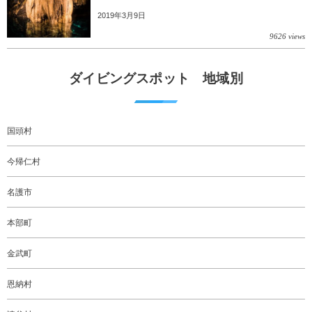
2019年3月9日
9626 views
ダイビングスポット 地域別
国頭村
今帰仁村
名護市
本部町
金武町
恩納村