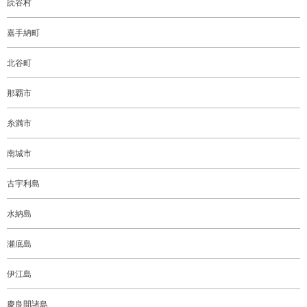
読谷村
嘉手納町
北谷町
那覇市
糸満市
南城市
古宇利島
水納島
瀬底島
伊江島
慶良間諸島