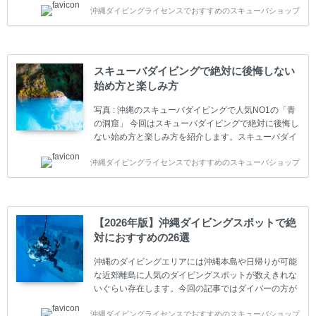
沖縄ダイビングライセンスでおすすめのスキューバショップ
す。 ダイビングのライセンスカードはダイビングの教
育機関もしくは指導団体が発行しています。教育機関
(指導団体)とは、営利もしくは非営利の団体や会社で
ダイバーの育成・指導や安全管理、環境保全などの活
動をしています。 ダイビングライセンスの種類はエン
スキューバダイビングで絶対に後悔しない
トリーレベルのライセンスからプロレベルのライセン
始め方と楽しみ方
スまでランク分けされています。各教育機関(指導団
体)によってライセンスカードの名称、トレーニング内
写真 : 沖縄のスキューバダイビングで人気NO1の「青
容に違いがありま...
の洞窟」 今回はスキューバダイビングで絶対に後悔し
ない始め方と楽しみ方を紹介します。スキューバダイ
ビングに興味があり、これから始めようとしている方
沖縄ダイビングライセンスでおすすめのスキューバショップ
やまだ始めて間もない初心者の方に必見の内容です。
スキューバダイビングの始め方と楽しみ方について学
ぶことは重要です。正しくない情報をもとに計画を立
ててしまうと、せっかく楽しみにしていたスキューバ
ダイビングが台無しになり後悔することになってしま
【2026年版】沖縄ダイビングスポットで絶
うかもしれません。 又、スキューバダイビングは事故
対におすすめの26選
のリスクがあるスポーツでもあります。もしかしたら
危険な思いをしてしまうかもしれません。 今回は現地
沖縄のダイビングエリアには沖縄本島や日帰りが可能
ダイビング...
な近郊離島に人気のダイビングスポットが数えきれな
いぐらい存在します。今回の記事ではダイバーの方が
沖縄でダイビングを楽しむときにおすすめのダイビン
沖縄ダイビングライセンスでおすすめのスキューバショップ
グスポットを紹介します。 当スクールは、沖縄本島で