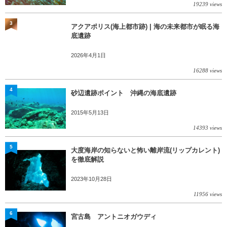
19239 views
3
アクアポリス(海上都市跡) | 海の未来都市が眠る海
底遺跡
2026年4月1日
16288 views
4
砂辺遺跡ポイント 沖縄の海底遺跡
2015年5月13日
14393 views
5
大度海岸の知らないと怖い離岸流(リップカレント)
を徹底解説
2023年10月28日
11956 views
6
宮古島 アントニオガウディ