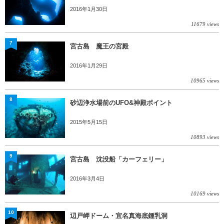
2016年1月30日
11679 views
7
宮古島 魔王の宮殿
2016年1月29日
10965 views
8
砂辺浄水場前のUFO&神殿ポイント
2015年5月15日
10893 views
9
宮古島 沈没船「カーフェリー」
2016年3月4日
10169 views
10
辺戸岬ドーム・宜名真海底鍾乳洞