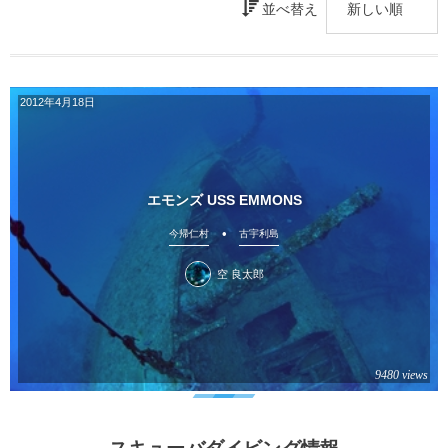
並べ替え
2012年4月18日
エモンズ USS EMMONS
今帰仁村
古宇利島
空 良太郎
9480 views