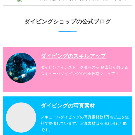
は北谷町、嘉手納町、読谷村、恩納村、名護市、本部
町、国頭村などへご案内しています。近郊の離島では
水納島、瀬底島、伊江島、伊計島、古宇利島などへご
ダイビングショップの公式ブログ
案内しております。 ダイビングライセンスをお持ちの
ダイバー向けのファンダイビングでは100ヶ所以上の
ダイビングスポットへご案内しております。体験ダイ
ビングでも多数のおすすめのダイビングスポットへご
案内しています。 ...
ダイビングのスキルアップ
ダイビングインストラクターの空 良太郎が教える
スキューバダイビングの完全攻略マニュアル。
ダイビングの写真素材
スキューバダイビングの写真素材数1万点以上を無
料で提供しています。写真素材は商用利用も可能
です。