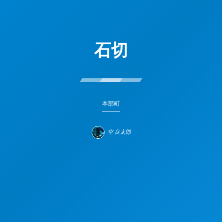
石切
本部町
空 良太郎