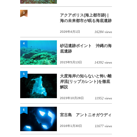
3
アクアポリス(海上都市跡) |
海の未来都市が眠る海底遺跡
2026年4月1日
16284 views
4
砂辺遺跡ポイント 沖縄の海
底遺跡
2015年5月13日
14392 views
5
大度海岸の知らないと怖い離
岸流(リップカレント)を徹底
解説
2023年10月28日
11952 views
6
宮古島 アントニオガウディ
2016年1月30日
11677 views