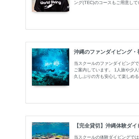
ング(TEC)のコースもご用意
加が最も多いです。一人参加や少
ス取得コースは年間を通じてキャン
ーニング 最安値キャンペーン ￥2280
グ...
沖縄のファンダイビング・
当スクールのファンダイビングで
ご案内しています。 1人旅や少
久しぶりの方も安心して楽しめる
も初心者の方も安心してご参加下
ンダイビングのリピーター様はフ
50%OFFになります。 沖縄本島
ト / タンク / 送迎...
【完全貸切】沖縄体験ダイ
当スクールの体験ダイビングでは