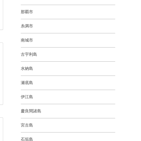
那覇市
糸満市
南城市
古宇利島
水納島
瀬底島
伊江島
慶良間諸島
宮古島
石垣島