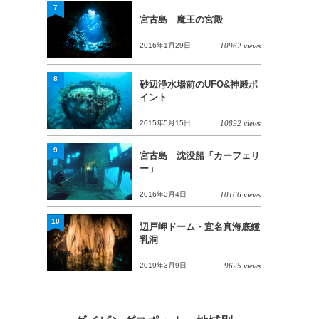
7
宮古島 魔王の宮殿
2016年1月29日
10962 views
8
砂辺浄水場前のUFO&神殿ポ
イント
2015年5月15日
10892 views
9
宮古島 沈没船「カーフェリ
ー」
2016年3月4日
10166 views
10
辺戸岬ドーム・宜名真海底鍾
乳洞
2019年3月9日
9625 views