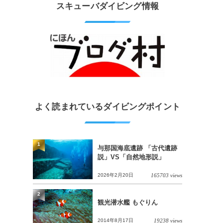
スキューバダイビング情報
よく読まれているダイビングポイント
1
与那国海底遺跡 「古代遺跡
説」VS「自然地形説」
2026年2月20日
165703 views
2
観光潜水艦 もぐりん
2014年8月17日
19238 views