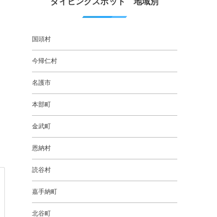
ダイビングスポット 地域別
国頭村
今帰仁村
名護市
本部町
金武町
恩納村
読谷村
嘉手納町
北谷町