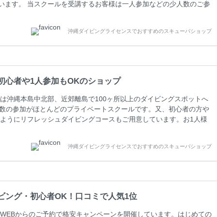
しています。 当スクールを受講するお客様は一人参加などの少人数のご参
人数がメインのプライベートスクールです。各種ダイビングライセン
ペーンを行っています。 ベーシックダイバー(Cカード) 1日間+eラ
沖縄ダイビングライセンスでおすすめのスキューバショップ
0(税込) ￥16800(税込) 器材 / 送迎 / 保険 / 全て込み ダイビン
初心者や1人参加もOKのショップ
は沖縄本島中北部、近郊離島で100ヶ所以上のダイビングスポットへ
人数の参加がほとんどのプライベートスクールです。又、初心者の方や
ようにリフレッシュダイビングコースもご用意しています。お1人様
さい。 当スクールでダイビングライセンスを取得したお客様、ファ
ァンダイビングの全てのコース費が10%OFF、フル器材レンタルが
沖縄ダイビングライセンスでおすすめのスキューバショップ
周辺ビーチ・ファンダイビング ￥13800(税込)【 2ビーチ 】 ウエイ
ビング・初心者OK！口コミで人気1位
WEBからのご予約で格安キャンペーンを開催しています。はじめての