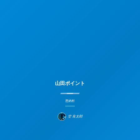
山田ポイント
恩納村
空 良太郎