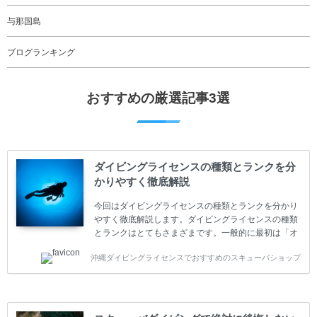
与那国島
ブログランキング
おすすめの厳選記事3選
ダイビングライセンスの種類とランクを分
かりやすく徹底解説
今回はダイビングライセンスの種類とランクを分かり
やすく徹底解説します。ダイビングライセンスの種類
とランクはとてもさまざまです。一般的に最初は「オ
ープンウォーター」のダイビングライセンスになりま
沖縄ダイビングライセンスでおすすめのスキューバショップ
す。 ダイビングのライセンスカードはダイビングの教
育機関もしくは指導団体が発行しています。教育機関
(指導団体)とは、営利もしくは非営利の団体や会社で
ダイバーの育成・指導や安全管理、環境保全などの活
動をしています。 ダイビングライセンスの種類はエン