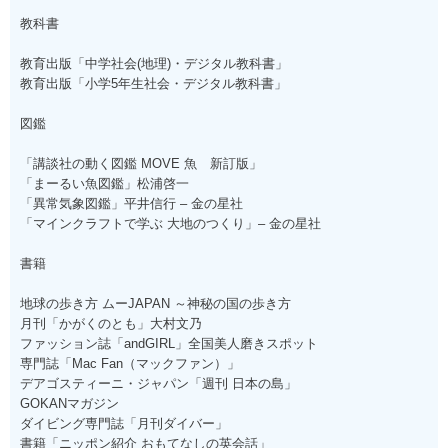
教科書
教育出版「中学社会(地理)・デジタル教科書」
教育出版「小学5年生社会・デジタル教科書」
図鑑
「講談社の動く図鑑 MOVE 魚 新訂版」
「まーるい魚図鑑」松浦啓一
「異常気象図鑑」平井信行 – 金の星社
「マインクラフトで学ぶ 大地のつくり」– 金の星社
書籍
地球の歩き方 ムーJAPAN ～神秘の国の歩き方
月刊「かがくのとも」大村文乃
ファッション誌「andGIRL」全国美人磨きスポット
専門誌「Mac Fan（マックファン）」
デアゴスティーニ・ジャパン「週刊 日本の島」
GOKANマガジン
ダイビング専門誌「月刊ダイバー」
書籍「ニッポン紹介 おもてなしの英会話」