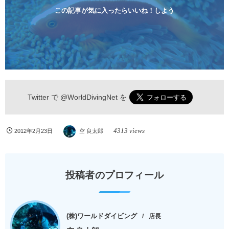
らのんびりダイビングを楽しめます...
この記事が気に入ったらいいね！しよう
Twitter で
@WorldDivingNet
を
4313 views
2012年2月23日
空 良太郎
投稿者のプロフィール
(株)ワールドダイビング
店長