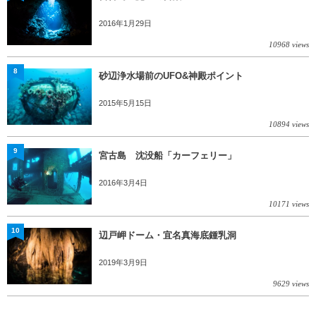
2016年1月29日
10968 views
8
砂辺浄水場前のUFO&神殿ポイント
2015年5月15日
10894 views
9
宮古島 沈没船「カーフェリー」
2016年3月4日
10171 views
10
辺戸岬ドーム・宜名真海底鍾乳洞
2019年3月9日
9629 views