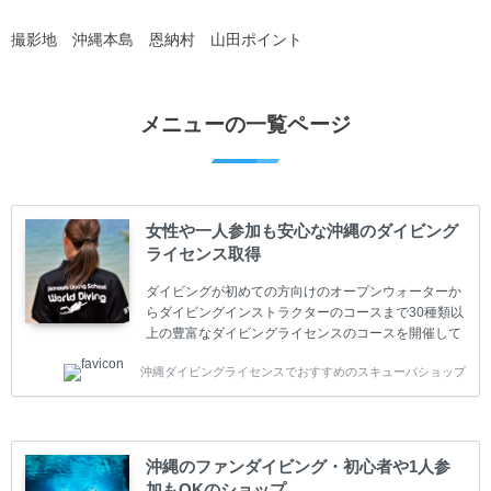
撮影地 沖縄本島 恩納村 山田ポイント
メニューの一覧ページ
女性や一人参加も安心な沖縄のダイビング
ライセンス取得
ダイビングが初めての方向けのオープンウォーターか
らダイビングインストラクターのコースまで30種類以
上の豊富なダイビングライセンスのコースを開催して
います。又、海外で人気のテクニカルダイビング
沖縄ダイビングライセンスでおすすめのスキューバショップ
(TEC)のコースもご用意しています。 当スクールを受
講するお客様は一人参加などの少人数のご参加が最も
多いです。一人参加や少人数がメインのプライベート
スクールです。各種ダイビングライセンス取得コース
は年間を通じてキャンペーンを行っています。 ベーシ
沖縄のファンダイビング・初心者や1人参
ックダイバー(Cカード) 1日間+eラーニング 最安値キ
加もOKのショップ