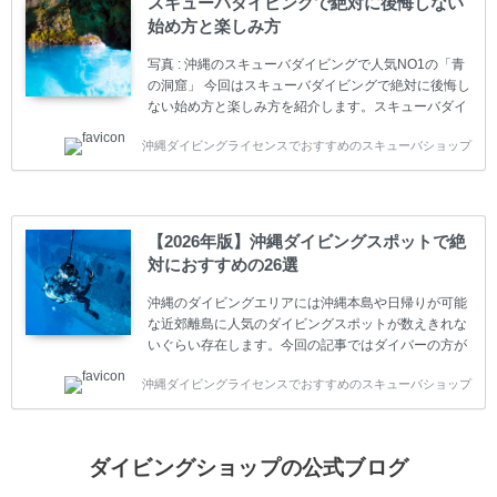
スキューバダイビングで絶対に後悔しない
トリーレベルのライセンスからプロレベルのライセン
始め方と楽しみ方
スまでランク分けされています。各教育機関(指導団
体)によってライセンスカードの名称、トレーニング内
写真 : 沖縄のスキューバダイビングで人気NO1の「青
容に違いがありま...
の洞窟」 今回はスキューバダイビングで絶対に後悔し
ない始め方と楽しみ方を紹介します。スキューバダイ
ビングに興味があり、これから始めようとしている方
沖縄ダイビングライセンスでおすすめのスキューバショップ
やまだ始めて間もない初心者の方に必見の内容です。
スキューバダイビングの始め方と楽しみ方について学
ぶことは重要です。正しくない情報をもとに計画を立
ててしまうと、せっかく楽しみにしていたスキューバ
ダイビングが台無しになり後悔することになってしま
【2026年版】沖縄ダイビングスポットで絶
うかもしれません。 又、スキューバダイビングは事故
対におすすめの26選
のリスクがあるスポーツでもあります。もしかしたら
危険な思いをしてしまうかもしれません。 今回は現地
沖縄のダイビングエリアには沖縄本島や日帰りが可能
ダイビング...
な近郊離島に人気のダイビングスポットが数えきれな
いぐらい存在します。今回の記事ではダイバーの方が
沖縄でダイビングを楽しむときにおすすめのダイビン
沖縄ダイビングライセンスでおすすめのスキューバショップ
グスポットを紹介します。 当スクールは、沖縄本島で
は北谷町、嘉手納町、読谷村、恩納村、名護市、本部
町、国頭村などへご案内しています。近郊の離島では
水納島、瀬底島、伊江島、伊計島、古宇利島などへご
ダイビングショップの公式ブログ
案内しております。 ダイビングライセンスをお持ちの
ダイバー向けのファンダイビングでは100ヶ所以上の