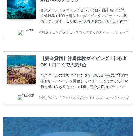
ャンペーン ￥22800(税込) ￥16800(税込) 器材 / 送
迎 / 保険 / 全て込み ダイビング...
当スクールのファンダイビングでは沖縄本島中北部、
近郊離島で100ヶ所以上のダイビングスポットへご案
内しています。 1人旅や少人数の参加がほとんどのプ
ライベートスクールです。又、初心者の方や久しぶり
沖縄ダイビングライセンスでおすすめのスキューバショップ
の方も安心して楽しめるようにリフレッシュダイビン
グコースもご用意しています。お1人様も初心者の方
も安心してご参加下さい。 当スクールでダイビングラ
イセンスを取得したお客様、ファンダイビングのリピ
ーター様はファンダイビングの全てのコース費が
【完全貸切】沖縄体験ダイビング・初心者
10%OFF、フル器材レンタルが50%OFFになります。
OK！口コミで人気1位
沖縄本島周辺ビーチ・ファンダイビング ￥13800(税
込)【 2ビーチ 】 ウエイト / タンク / 送迎...
当スクールの体験ダイビングではWEBからのご予約で
格安キャンペーンを開催しています。はじめての方や
初心者の方も安心の全て1組で完全貸切のプライベー
トスタイルです。泳ぎに自信がない方や不安な方もお
沖縄ダイビングライセンスでおすすめのスキューバショップ
1人様から気軽にご参加ください。 全てのコースで高
画質の記念撮影&水中撮影付きです。初心者の方やダ
イビングライセンスに興味のある方にもおすすめで
す。 沖縄本島周辺ビーチ・体験ダイビング 格安キャ
ンペーン！！￥16800 ￥11800(税込) 器材 / 送迎 / 保
険 / 全て込み ダイビングがはじめての方や初心者でも
気軽に体験できる半日のコース。沖縄本島のビーチか