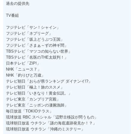
過去の提供先
TV番組
フジテレビ「サン！シャイン」
フジテレビ「ネプリーグ」
フジテレビ「坂上どうぶつ王国」
フジテレビ「さまぁ～ずの神ギ問」
TBSテレビ「マツコの知らない世界」
TBSテレビ「名医のTHE太鼓判！」
日本テレビ「ZIP!」
NHK「ニュース７」
NHK「釣りびと万歳」
テレビ朝日「おらが県ランキング ダイナンイ!?」
テレビ朝日「極上！旅のススメ」
テレビ朝日「いきなり！黄金伝説。」
テレビ東京「カンブリア宮殿」
テレビ東京「ニッポンの凄腕漁師」
毎日放送「TOKIOテラス」
琉球放送 RBC スペシャル「辺野古移設が問うもの」
琉球朝日放送 ウチラン「謎の海底遺跡発見か！？」
琉球朝日放送 ウチラン「沖縄のミステリー」