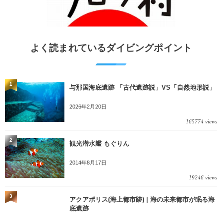
よく読まれているダイビングポイント
1
与那国海底遺跡 「古代遺跡説」VS「自然地形説」
2026年2月20日
165774 views
2
観光潜水艦 もぐりん
2014年8月17日
19246 views
3
アクアポリス(海上都市跡) | 海の未来都市が眠る海
底遺跡