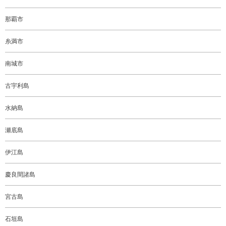
那覇市
糸満市
南城市
古宇利島
水納島
瀬底島
伊江島
慶良間諸島
宮古島
石垣島