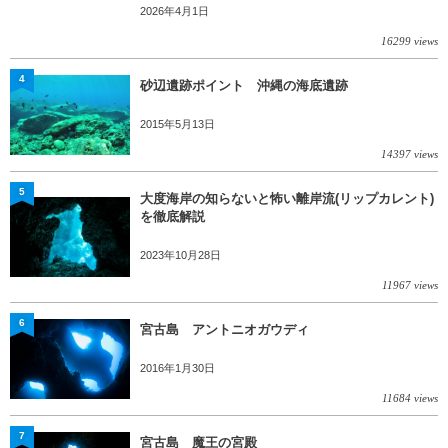
2026年4月1日
16299 views
4
砂辺遺跡ポイント 沖縄の海底遺跡
2015年5月13日
14397 views
5
大度海岸の知らないと怖い離岸流(リップカレント)
を徹底解説
2023年10月28日
11967 views
6
宮古島 アントニオガウディ
2016年1月30日
11684 views
7
宮古島 魔王の宮殿