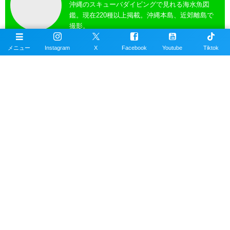
沖縄のスキューバダイビングで見れる海水魚図
鑑。現在220種以上掲載。沖縄本島、近郊離島で
撮影。
メニュー
Instagram
X
Facebook
Youtube
Tiktok
沖縄ダイビングスポット
掲載エリアは沖縄本島全域、近郊離島を含むおす
すめの約100ヶ所以上のダイビングポイント。
公式SNSアカウント