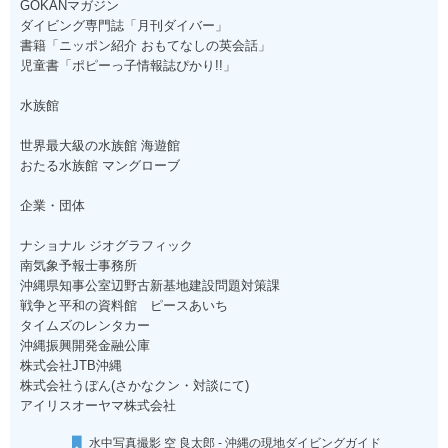
GOKANマガジン
ダイビング専門誌「月刊ダイバー」
書籍「ニッポン紹介 おもてなしの英会話」
児童書「ポピーっ子情報誌ぴかり!!」
水族館
世界最大級の水族館 海遊館
おたる水族館 マングローブ
企業・団体
ナショナル ジオグラフィック
南気象予報士事務所
沖縄県知事公室辺野古新基地建設問題対策課
戦争と平和の資料館 ピースあいち
タイムズのレンタカー
沖縄振興開発金融公庫
株式会社JTB沖縄
株式会社うぼん(さかなクン・対談にて)
アイリスオーヤマ株式会社
水中写真撮影 空 良太郎 - 沖縄の現地ダイビングガイド