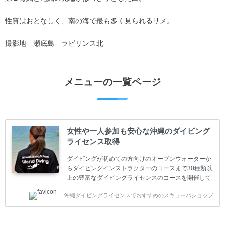
性質はおとなしく、南の海で最も多く見られるサメ。
撮影地 瀬底島 ラビリンス北
メニューの一覧ページ
女性や一人参加も安心な沖縄のダイビング
ライセンス取得
ダイビングが初めての方向けのオープンウォーターか
らダイビングインストラクターのコースまで30種類以
上の豊富なダイビングライセンスのコースを開催して
います。又、海外で人気のテクニカルダイビング
沖縄ダイビングライセンスでおすすめのスキューバショップ
(TEC)のコースもご用意しています。 当スクールを受
講するお客様は一人参加などの少人数のご参加が最も
多いです。一人参加や少人数がメインのプライベート