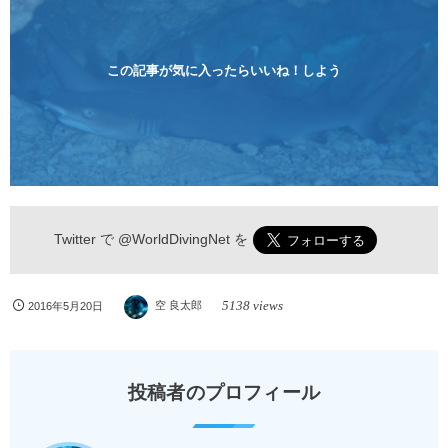
ンペーン！！￥16800 ￥11800(税込) 器材 / 送迎 / 保
険 / 全て込み ダイビングがはじめての方や初心者でも
気軽に体験できる半日のコース。沖縄本島のビーチか
らのんびりダイビングを楽しめます...
この記事が気に入ったらいいね！しよう
Twitter で
@WorldDivingNet
を
5138 views
2016年5月20日
空 良太郎
投稿者のプロフィール