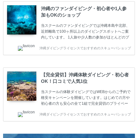
スクールです。各種ダイビングライセンス取得コース
は年間を通じてキャンペーンを行っています。 ベーシ
沖縄のファンダイビング・初心者や1人参
ックダイバー(Cカード) 1日間+eラーニング 最安値キ
加もOKのショップ
ャンペーン ￥22800(税込) ￥16800(税込) 器材 / 送
迎 / 保険 / 全て込み ダイビング...
当スクールのファンダイビングでは沖縄本島中北部、
近郊離島で100ヶ所以上のダイビングスポットへご案
内しています。 1人旅や少人数の参加がほとんどのプ
ライベートスクールです。又、初心者の方や久しぶり
沖縄ダイビングライセンスでおすすめのスキューバショップ
の方も安心して楽しめるようにリフレッシュダイビン
グコースもご用意しています。お1人様も初心者の方
も安心してご参加下さい。 当スクールでダイビングラ
イセンスを取得したお客様、ファンダイビングのリピ
ーター様はファンダイビングの全てのコース費が
【完全貸切】沖縄体験ダイビング・初心者
10%OFF、フル器材レンタルが50%OFFになります。
OK！口コミで人気1位
沖縄本島周辺ビーチ・ファンダイビング ￥13800(税
込)【 2ビーチ 】 ウエイト / タンク / 送迎...
当スクールの体験ダイビングではWEBからのご予約で
格安キャンペーンを開催しています。はじめての方や
初心者の方も安心の全て1組で完全貸切のプライベー
トスタイルです。泳ぎに自信がない方や不安な方もお
沖縄ダイビングライセンスでおすすめのスキューバショップ
1人様から気軽にご参加ください。 全てのコースで高
画質の記念撮影&水中撮影付きです。初心者の方やダ
イビングライセンスに興味のある方にもおすすめで
す。 沖縄本島周辺ビーチ・体験ダイビング 格安キャ