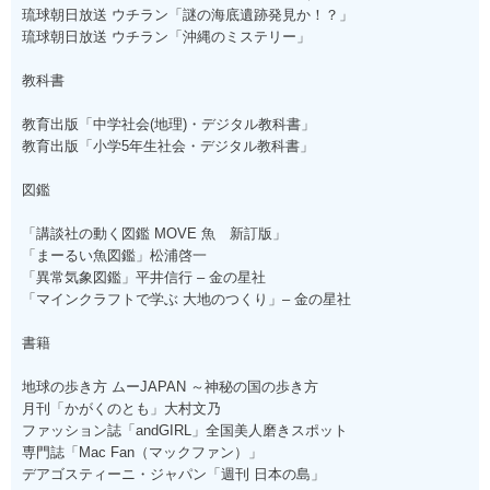
琉球朝日放送 ウチラン「謎の海底遺跡発見か！？」
琉球朝日放送 ウチラン「沖縄のミステリー」
教科書
教育出版「中学社会(地理)・デジタル教科書」
教育出版「小学5年生社会・デジタル教科書」
図鑑
「講談社の動く図鑑 MOVE 魚 新訂版」
「まーるい魚図鑑」松浦啓一
「異常気象図鑑」平井信行 – 金の星社
「マインクラフトで学ぶ 大地のつくり」– 金の星社
書籍
地球の歩き方 ムーJAPAN ～神秘の国の歩き方
月刊「かがくのとも」大村文乃
ファッション誌「andGIRL」全国美人磨きスポット
専門誌「Mac Fan（マックファン）」
デアゴスティーニ・ジャパン「週刊 日本の島」