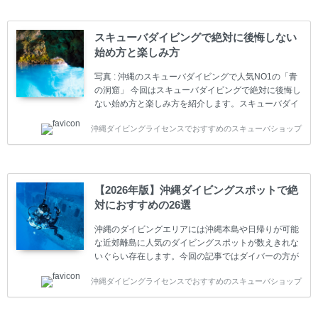
(指導団体)とは、営利もしくは非営利の団体や会社で
ダイバーの育成・指導や安全管理、環境保全などの活
動をしています。 ダイビングライセンスの種類はエン
スキューバダイビングで絶対に後悔しない
トリーレベルのライセンスからプロレベルのライセン
始め方と楽しみ方
スまでランク分けされています。各教育機関(指導団
体)によってライセンスカードの名称、トレーニング内
写真 : 沖縄のスキューバダイビングで人気NO1の「青
容に違いがありま...
の洞窟」 今回はスキューバダイビングで絶対に後悔し
ない始め方と楽しみ方を紹介します。スキューバダイ
ビングに興味があり、これから始めようとしている方
沖縄ダイビングライセンスでおすすめのスキューバショップ
やまだ始めて間もない初心者の方に必見の内容です。
スキューバダイビングの始め方と楽しみ方について学
ぶことは重要です。正しくない情報をもとに計画を立
ててしまうと、せっかく楽しみにしていたスキューバ
ダイビングが台無しになり後悔することになってしま
【2026年版】沖縄ダイビングスポットで絶
うかもしれません。 又、スキューバダイビングは事故
対におすすめの26選
のリスクがあるスポーツでもあります。もしかしたら
危険な思いをしてしまうかもしれません。 今回は現地
沖縄のダイビングエリアには沖縄本島や日帰りが可能
ダイビング...
な近郊離島に人気のダイビングスポットが数えきれな
いぐらい存在します。今回の記事ではダイバーの方が
沖縄でダイビングを楽しむときにおすすめのダイビン
沖縄ダイビングライセンスでおすすめのスキューバショップ
グスポットを紹介します。 当スクールは、沖縄本島で
は北谷町、嘉手納町、読谷村、恩納村、名護市、本部
町、国頭村などへご案内しています。近郊の離島では