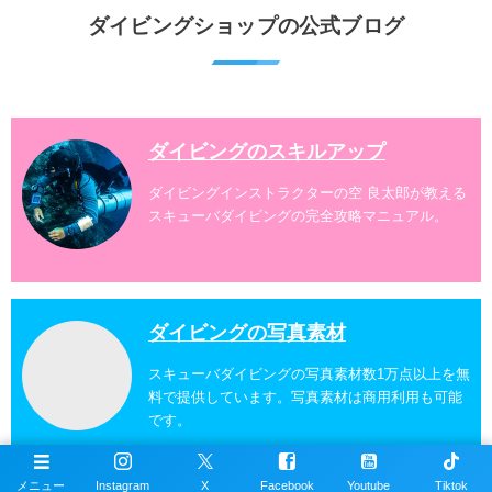
水納島、瀬底島、伊江島、伊計島、古宇利島などへご
ダイビングショップの公式ブログ
案内しております。 ダイビングライセンスをお持ちの
ダイバー向けのファンダイビングでは100ヶ所以上の
ダイビングスポットへご案内しております。体験ダイ
ビングでも多数のおすすめのダイビングスポットへご
案内しています。 ...
ダイビングのスキルアップ
ダイビングインストラクターの空 良太郎が教える
スキューバダイビングの完全攻略マニュアル。
ダイビングの写真素材
スキューバダイビングの写真素材数1万点以上を無
料で提供しています。写真素材は商用利用も可能
です。
メニュー
Instagram
X
Facebook
Youtube
Tiktok