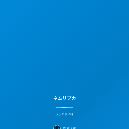
ネムリブカ
メジロザメ科
空 良太郎