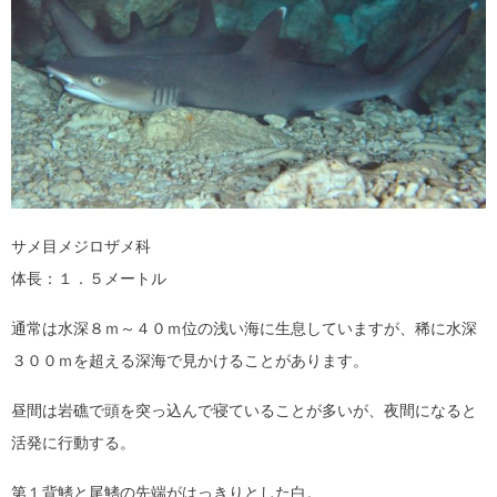
サメ目メジロザメ科
体長：１．５メートル
通常は水深８ｍ～４０ｍ位の浅い海に生息していますが、稀に水深
３００ｍを超える深海で見かけることがあります。
昼間は岩礁で頭を突っ込んで寝ていることが多いが、夜間になると
活発に行動する。
第１背鰭と尾鰭の先端がはっきりとした白。