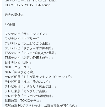
Go Pro・ゴープロ HERO 11 Black
OLYMPUS STYLUS TG-6 Tough
過去の提供先
TV番組
フジテレビ「サン！シャイン」
フジテレビ「ネプリーグ」
フジテレビ「坂上どうぶつ王国」
フジテレビ「さまぁ～ずの神ギ問」
TBSテレビ「マツコの知らない世界」
TBSテレビ「名医のTHE太鼓判！」
日本テレビ「ZIP!」
NHK「ニュース７」
NHK「釣りびと万歳」
テレビ朝日「おらが県ランキング ダイナンイ!?」
テレビ朝日「極上！旅のススメ」
テレビ朝日「いきなり！黄金伝説。」
テレビ東京「カンブリア宮殿」
テレビ東京「ニッポンの凄腕漁師」
毎日放送「TOKIOテラス」
琉球放送 RBC スペシャル「辺野古移設が問うもの」