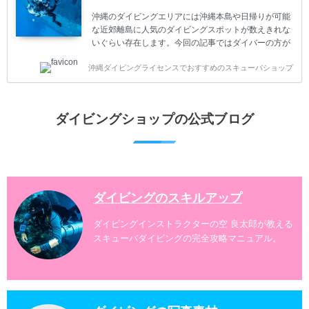
危険な思いをしてしまうかもしれません。 今回は現地
沖縄のダイビングエリアには沖縄本島や日帰りが可能
ダイビング...
な近郊離島に人気のダイビングスポットが数えきれな
いぐらい存在します。今回の記事ではダイバーの方が
沖縄でダイビングを楽しむときにおすすめのダイビン
沖縄ダイビングライセンスでおすすめのスキューバショップ
グスポットを紹介します。 当スクールは、沖縄本島で
は北谷町、嘉手納町、読谷村、恩納村、名護市、本部
町、国頭村などへご案内しています。近郊の離島では
水納島、瀬底島、伊江島、伊計島、古宇利島などへご
ダイビングショップの公式ブログ
案内しております。 ダイビングライセンスをお持ちの
ダイバー向けのファンダイビングでは100ヶ所以上の
ダイビングスポットへご案内しております。体験ダイ
ビングでも多数のおすすめのダイビングスポットへご
案内しています。 ...
ダイビングのスキルアップ
ダイビングインストラクターの空 良太郎が教える
スキューバダイビングの完全攻略マニュアル。