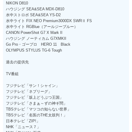
NIKON D810
ハウジング SEA&SEA MDX-D810
水中ストロボ SEA&SEA YS-D2
水中ライト FIX NEO Premium3000DX SWRⅡ FS
水中ライト RGBlue（アールジーブルー）
CANON PowerShot G7 X Mark II
ハウジング ノーティカム G7XMKII
Go Pro・ゴープロ HERO 11 Black
OLYMPUS STYLUS TG-6 Tough
過去の提供先
TV番組
フジテレビ「サン！シャイン」
フジテレビ「ネプリーグ」
フジテレビ「坂上どうぶつ王国」
フジテレビ「さまぁ～ずの神ギ問」
TBSテレビ「マツコの知らない世界」
TBSテレビ「名医のTHE太鼓判！」
日本テレビ「ZIP!」
NHK「ニュース７」