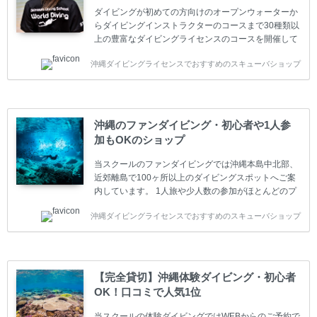
ダイビングが初めての方向けのオープンウォーターか
らダイビングインストラクターのコースまで30種類以
上の豊富なダイビングライセンスのコースを開催して
います。又、海外で人気のテクニカルダイビング
沖縄ダイビングライセンスでおすすめのスキューバショップ
(TEC)のコースもご用意しています。 当スクールを受
講するお客様は一人参加などの少人数のご参加が最も
多いです。一人参加や少人数がメインのプライベート
スクールです。各種ダイビングライセンス取得コース
は年間を通じてキャンペーンを行っています。 ベーシ
沖縄のファンダイビング・初心者や1人参
ックダイバー(Cカード) 1日間+eラーニング 最安値キ
加もOKのショップ
ャンペーン ￥22800(税込) ￥16800(税込) 器材 / 送
迎 / 保険 / 全て込み ダイビング...
当スクールのファンダイビングでは沖縄本島中北部、
近郊離島で100ヶ所以上のダイビングスポットへご案
内しています。 1人旅や少人数の参加がほとんどのプ
ライベートスクールです。又、初心者の方や久しぶり
沖縄ダイビングライセンスでおすすめのスキューバショップ
の方も安心して楽しめるようにリフレッシュダイビン
グコースもご用意しています。お1人様も初心者の方
も安心してご参加下さい。 当スクールでダイビングラ
イセンスを取得したお客様、ファンダイビングのリピ
ーター様はファンダイビングの全てのコース費が
【完全貸切】沖縄体験ダイビング・初心者
10%OFF、フル器材レンタルが50%OFFになります。
OK！口コミで人気1位
沖縄本島周辺ビーチ・ファンダイビング ￥13800(税
込)【 2ビーチ 】 ウエイト / タンク / 送迎...
当スクールの体験ダイビングではWEBからのご予約で