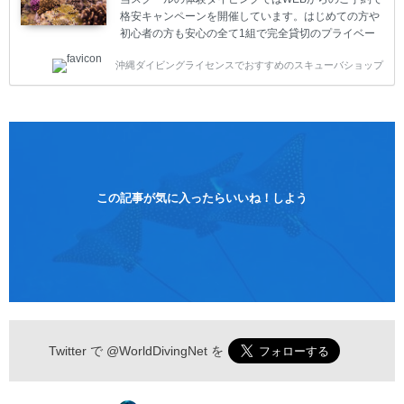
格安キャンペーンを開催しています。はじめての方や
初心者の方も安心の全て1組で完全貸切のプライベー
トスタイルです。泳ぎに自信がない方や不安な方もお
沖縄ダイビングライセンスでおすすめのスキューバショップ
1人様から気軽にご参加ください。 全てのコースで高
画質の記念撮影&水中撮影付きです。初心者の方やダ
イビングライセンスに興味のある方にもおすすめで
す。 沖縄本島周辺ビーチ・体験ダイビング 格安キャ
ンペーン！！￥16800 ￥11800(税込) 器材 / 送迎 / 保
険 / 全て込み ダイビングがはじめての方や初心者でも
気軽に体験できる半日のコース。沖縄本島のビーチか
らのんびりダイビングを楽しめます...
この記事が気に入ったらいいね！しよう
Twitter で
@WorldDivingNet
を