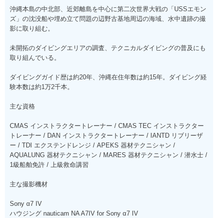
沖縄本島の中北部、近郊離島を中心に第二次世界大戦の「USSエモン
ズ」の沈没船や埋め立て問題の辺野古基地周辺の海域、水中遺跡の撮
影に取り組む。
未開拓のダイビングエリアの調査、テクニカルダイビングの普及にも
取り組んでいる。
ダイビングガイド歴は約20年、沖縄在住年数は約15年。ダイビング経
験本数は約1万2千本。
主な資格
CMAS インストラクタートレーナー / CMAS TEC インストラクター
トレーナー / DAN インストラクタートレーナー / IANTD リブリーザ
ー / TDI エクステンドレンジ / APEKS 器材テクニシャン /
AQUALUNG 器材テクニシャン / MARES 器材テクニシャン / 潜水士 /
1級船舶免許 / 上級救命講習
主な撮影機材
Sony α7 IV
ハウジング nauticam NA A7IV for Sony α7 IV