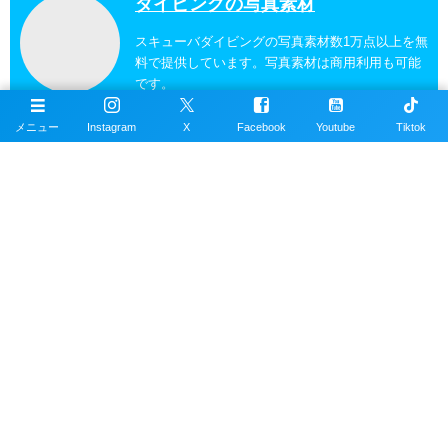
ダイビングの写真素材
スキューバダイビングの写真素材数1万点以上を無
料で提供しています。写真素材は商用利用も可能
です。
メニュー
Instagram
X
Facebook
Youtube
Tiktok
沖縄ダイビングの魚図鑑
沖縄のスキューバダイビングで見れる海水魚図
鑑。現在220種以上掲載。沖縄本島、近郊離島で
撮影。
沖縄ダイビングスポット
掲載エリアは沖縄本島全域、近郊離島を含むおす
すめの約100ヶ所以上のダイビングポイント。