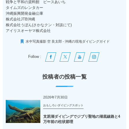
戦争と平和の資料館 ピースあいち
タイムズのレンタカー
沖縄振興開発金融公庫
株式会社JTB沖縄
株式会社うぼん(さかなクン・対談にて)
アイリスオーヤマ株式会社
水中写真撮影 空 良太郎 - 沖縄の現地ダイビングガイド
Follow :
投稿者の投稿一覧
2026年7月30日
おもしろいダイビングスポット
支笏湖ダイビングでジブリ聖地の湖底線路と4
万年前の柱状節理