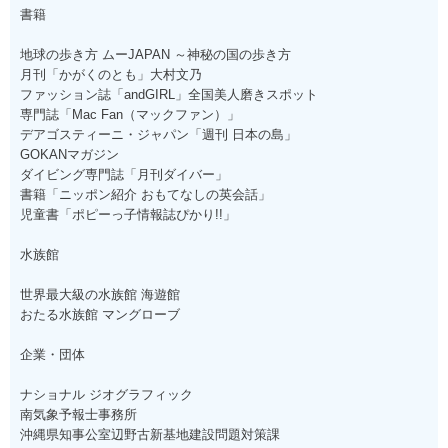
書籍
地球の歩き方 ムーJAPAN ～神秘の国の歩き方
月刊「かがくのとも」大村文乃
ファッション誌「andGIRL」全国美人磨きスポット
専門誌「Mac Fan（マックファン）」
デアゴスティーニ・ジャパン「週刊 日本の島」
GOKANマガジン
ダイビング専門誌「月刊ダイバー」
書籍「ニッポン紹介 おもてなしの英会話」
児童書「ポピーっ子情報誌ぴかり!!」
水族館
世界最大級の水族館 海遊館
おたる水族館 マングローブ
企業・団体
ナショナル ジオグラフィック
南気象予報士事務所
沖縄県知事公室辺野古新基地建設問題対策課