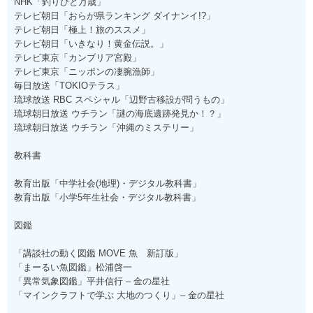
NHK「釣りびと万歳」
テレビ朝日「おらが県ランキング ダイナンイ!?」
テレビ朝日「極上！旅のススメ」
テレビ朝日「いきなり！黄金伝説。」
テレビ東京「カンブリア宮殿」
テレビ東京「ニッポンの凄腕漁師」
毎日放送「TOKIOテラス」
琉球放送 RBC スペシャル「辺野古移設が問うもの」
琉球朝日放送 ウチラン「謎の海底遺跡発見か！？」
琉球朝日放送 ウチラン「沖縄のミステリー」
教科書
教育出版「中学社会(地理)・デジタル教科書」
教育出版「小学5年生社会・デジタル教科書」
図鑑
「講談社の動く図鑑 MOVE 魚 新訂版」
「まーるい魚図鑑」松浦啓一
「異常気象図鑑」平井信行 – 金の星社
「マインクラフトで学ぶ 大地のつくり」– 金の星社