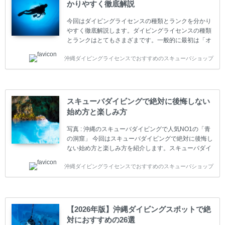
かりやすく徹底解説
今回はダイビングライセンスの種類とランクを分かり
やすく徹底解説します。ダイビングライセンスの種類
とランクはとてもさまざまです。一般的に最初は「オ
ープンウォーター」のダイビングライセンスになりま
沖縄ダイビングライセンスでおすすめのスキューバショップ
す。 ダイビングのライセンスカードはダイビングの教
育機関もしくは指導団体が発行しています。教育機関
(指導団体)とは、営利もしくは非営利の団体や会社で
ダイバーの育成・指導や安全管理、環境保全などの活
動をしています。 ダイビングライセンスの種類はエン
スキューバダイビングで絶対に後悔しない
トリーレベルのライセンスからプロレベルのライセン
始め方と楽しみ方
スまでランク分けされています。各教育機関(指導団
体)によってライセンスカードの名称、トレーニング内
写真 : 沖縄のスキューバダイビングで人気NO1の「青
容に違いがありま...
の洞窟」 今回はスキューバダイビングで絶対に後悔し
ない始め方と楽しみ方を紹介します。スキューバダイ
ビングに興味があり、これから始めようとしている方
沖縄ダイビングライセンスでおすすめのスキューバショップ
やまだ始めて間もない初心者の方に必見の内容です。
スキューバダイビングの始め方と楽しみ方について学
ぶことは重要です。正しくない情報をもとに計画を立
ててしまうと、せっかく楽しみにしていたスキューバ
ダイビングが台無しになり後悔することになってしま
【2026年版】沖縄ダイビングスポットで絶
うかもしれません。 又、スキューバダイビングは事故
対におすすめの26選
のリスクがあるスポーツでもあります。もしかしたら