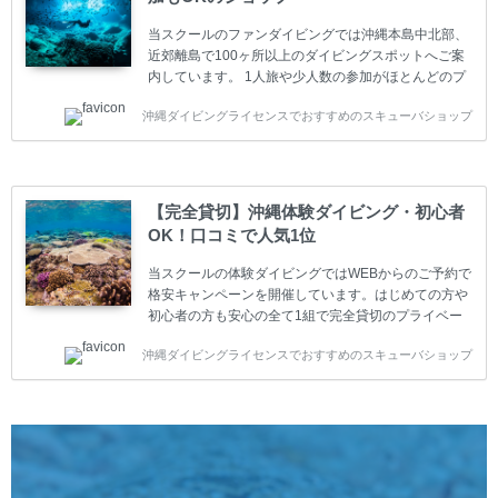
ャンペーン ￥22800(税込) ￥16800(税込) 器材 / 送
迎 / 保険 / 全て込み ダイビング...
当スクールのファンダイビングでは沖縄本島中北部、
近郊離島で100ヶ所以上のダイビングスポットへご案
内しています。 1人旅や少人数の参加がほとんどのプ
ライベートスクールです。又、初心者の方や久しぶり
沖縄ダイビングライセンスでおすすめのスキューバショップ
の方も安心して楽しめるようにリフレッシュダイビン
グコースもご用意しています。お1人様も初心者の方
も安心してご参加下さい。 当スクールでダイビングラ
イセンスを取得したお客様、ファンダイビングのリピ
ーター様はファンダイビングの全てのコース費が
【完全貸切】沖縄体験ダイビング・初心者
10%OFF、フル器材レンタルが50%OFFになります。
OK！口コミで人気1位
沖縄本島周辺ビーチ・ファンダイビング ￥13800(税
込)【 2ビーチ 】 ウエイト / タンク / 送迎...
当スクールの体験ダイビングではWEBからのご予約で
格安キャンペーンを開催しています。はじめての方や
初心者の方も安心の全て1組で完全貸切のプライベー
トスタイルです。泳ぎに自信がない方や不安な方もお
沖縄ダイビングライセンスでおすすめのスキューバショップ
1人様から気軽にご参加ください。 全てのコースで高
画質の記念撮影&水中撮影付きです。初心者の方やダ
イビングライセンスに興味のある方にもおすすめで
す。 沖縄本島周辺ビーチ・体験ダイビング 格安キャ
ンペーン！！￥16800 ￥11800(税込) 器材 / 送迎 / 保
険 / 全て込み ダイビングがはじめての方や初心者でも
気軽に体験できる半日のコース。沖縄本島のビーチか