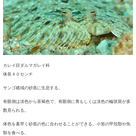
カレイ目ダルマガレイ科
体長４０センチ
サンゴ礁域の砂底に生息する。
有眼側は淡色から茶褐色で、有眼側に青もしくは淡色の輪状斑が多
数見られる。
体色を素早く砂底の色に合わせることができる。小形の甲殻類や魚
類を食べる。