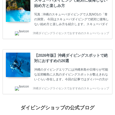
スキューバダイビングで絶対に後悔しない
トリーレベルのライセンスからプロレベルのライセン
始め方と楽しみ方
スまでランク分けされています。各教育機関(指導団
体)によってライセンスカードの名称、トレーニング内
写真 : 沖縄のスキューバダイビングで人気NO1の「青
容に違いがありま...
の洞窟」 今回はスキューバダイビングで絶対に後悔し
ない始め方と楽しみ方を紹介します。スキューバダイ
ビングに興味があり、これから始めようとしている方
沖縄ダイビングライセンスでおすすめのスキューバショップ
やまだ始めて間もない初心者の方に必見の内容です。
スキューバダイビングの始め方と楽しみ方について学
ぶことは重要です。正しくない情報をもとに計画を立
ててしまうと、せっかく楽しみにしていたスキューバ
ダイビングが台無しになり後悔することになってしま
【2026年版】沖縄ダイビングスポットで絶
うかもしれません。 又、スキューバダイビングは事故
対におすすめの26選
のリスクがあるスポーツでもあります。もしかしたら
危険な思いをしてしまうかもしれません。 今回は現地
沖縄のダイビングエリアには沖縄本島や日帰りが可能
ダイビング...
な近郊離島に人気のダイビングスポットが数えきれな
いぐらい存在します。今回の記事ではダイバーの方が
沖縄でダイビングを楽しむときにおすすめのダイビン
沖縄ダイビングライセンスでおすすめのスキューバショップ
グスポットを紹介します。 当スクールは、沖縄本島で
は北谷町、嘉手納町、読谷村、恩納村、名護市、本部
町、国頭村などへご案内しています。近郊の離島では
水納島、瀬底島、伊江島、伊計島、古宇利島などへご
ダイビングショップの公式ブログ
案内しております。 ダイビングライセンスをお持ちの
ダイバー向けのファンダイビングでは100ヶ所以上の