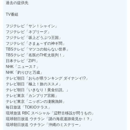
過去の提供先
TV番組
フジテレビ「サン！シャイン」
フジテレビ「ネプリーグ」
フジテレビ「坂上どうぶつ王国」
フジテレビ「さまぁ～ずの神ギ問」
TBSテレビ「マツコの知らない世界」
TBSテレビ「名医のTHE太鼓判！」
日本テレビ「ZIP!」
NHK「ニュース７」
NHK「釣りびと万歳」
テレビ朝日「おらが県ランキング ダイナンイ!?」
テレビ朝日「極上！旅のススメ」
テレビ朝日「いきなり！黄金伝説。」
テレビ東京「カンブリア宮殿」
テレビ東京「ニッポンの凄腕漁師」
毎日放送「TOKIOテラス」
琉球放送 RBC スペシャル「辺野古移設が問うもの」
琉球朝日放送 ウチラン「謎の海底遺跡発見か！？」
琉球朝日放送 ウチラン「沖縄のミステリー」