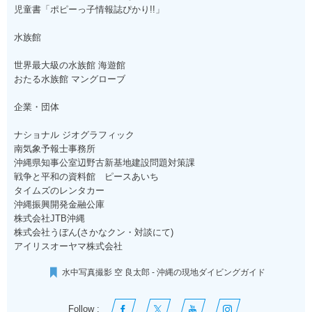
児童書「ポピーっ子情報誌ぴかり!!」
水族館
世界最大級の水族館 海遊館
おたる水族館 マングローブ
企業・団体
ナショナル ジオグラフィック
南気象予報士事務所
沖縄県知事公室辺野古新基地建設問題対策課
戦争と平和の資料館 ピースあいち
タイムズのレンタカー
沖縄振興開発金融公庫
株式会社JTB沖縄
株式会社うぼん(さかなクン・対談にて)
アイリスオーヤマ株式会社
水中写真撮影 空 良太郎 - 沖縄の現地ダイビングガイド
Follow :