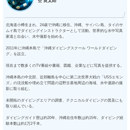
空 良太郎
北海道小樽生まれ、24歳で沖縄に移住。沖縄、サイパン島、タイのサ
ムイ島でダイビングインストラクターとして活動。世界的な水中写真
家達と出会い、水中撮影を始める。
2011年に沖縄本島で「沖縄ダイビングスクール ワールドダイビン
グ」を設立。
現在まで数多くのTV番組や書籍、図鑑、企業などに写真を提供する。
沖縄本島の中北部、近郊離島を中心に第二次世界大戦の「USSエモン
ズ」の沈没船や埋め立て問題の辺野古基地周辺の海域、水中遺跡の撮
影に取り組む。
未開拓のダイビングエリアの調査、テクニカルダイビングの普及にも
取り組んでいる。
ダイビングガイド歴は約20年、沖縄在住年数は約15年。ダイビング経
験本数は約1万2千本。