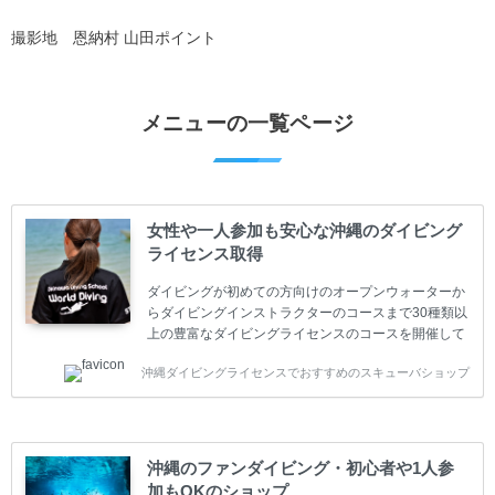
撮影地 恩納村 山田ポイント
メニューの一覧ページ
女性や一人参加も安心な沖縄のダイビング
ライセンス取得
ダイビングが初めての方向けのオープンウォーターか
らダイビングインストラクターのコースまで30種類以
上の豊富なダイビングライセンスのコースを開催して
います。又、海外で人気のテクニカルダイビング
沖縄ダイビングライセンスでおすすめのスキューバショップ
(TEC)のコースもご用意しています。 当スクールを受
講するお客様は一人参加などの少人数のご参加が最も
多いです。一人参加や少人数がメインのプライベート
スクールです。各種ダイビングライセンス取得コース
は年間を通じてキャンペーンを行っています。 ベーシ
沖縄のファンダイビング・初心者や1人参
ックダイバー(Cカード) 1日間+eラーニング 最安値キ
加もOKのショップ