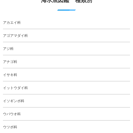
海水魚図鑑 種類別
アカエイ科
アゴアマダイ科
アジ科
アナゴ科
イサキ科
イットウダイ科
イソギンポ科
ウバウオ科
ウツボ科