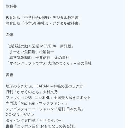
教科書
教育出版「中学社会(地理)・デジタル教科書」
教育出版「小学5年生社会・デジタル教科書」
図鑑
「講談社の動く図鑑 MOVE 魚 新訂版」
「まーるい魚図鑑」松浦啓一
「異常気象図鑑」平井信行 – 金の星社
「マインクラフトで学ぶ 大地のつくり」– 金の星社
書籍
地球の歩き方 ムーJAPAN ～神秘の国の歩き方
月刊「かがくのとも」大村文乃
ファッション誌「andGIRL」全国美人磨きスポット
専門誌「Mac Fan（マックファン）」
デアゴスティーニ・ジャパン「週刊 日本の島」
GOKANマガジン
ダイビング専門誌「月刊ダイバー」
書籍「ニッポン紹介 おもてなしの英会話」