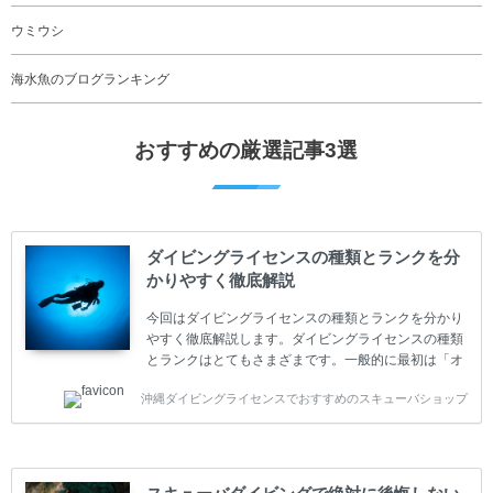
ウミウシ
海水魚のブログランキング
おすすめの厳選記事3選
ダイビングライセンスの種類とランクを分
かりやすく徹底解説
今回はダイビングライセンスの種類とランクを分かり
やすく徹底解説します。ダイビングライセンスの種類
とランクはとてもさまざまです。一般的に最初は「オ
ープンウォーター」のダイビングライセンスになりま
沖縄ダイビングライセンスでおすすめのスキューバショップ
す。 ダイビングのライセンスカードはダイビングの教
育機関もしくは指導団体が発行しています。教育機関
(指導団体)とは、営利もしくは非営利の団体や会社で
ダイバーの育成・指導や安全管理、環境保全などの活
動をしています。 ダイビングライセンスの種類はエン