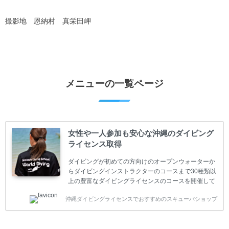
撮影地 恩納村 真栄田岬
メニューの一覧ページ
女性や一人参加も安心な沖縄のダイビング
ライセンス取得
ダイビングが初めての方向けのオープンウォーターか
らダイビングインストラクターのコースまで30種類以
上の豊富なダイビングライセンスのコースを開催して
います。又、海外で人気のテクニカルダイビング
沖縄ダイビングライセンスでおすすめのスキューバショップ
(TEC)のコースもご用意しています。 当スクールを受
講するお客様は一人参加などの少人数のご参加が最も
多いです。一人参加や少人数がメインのプライベート