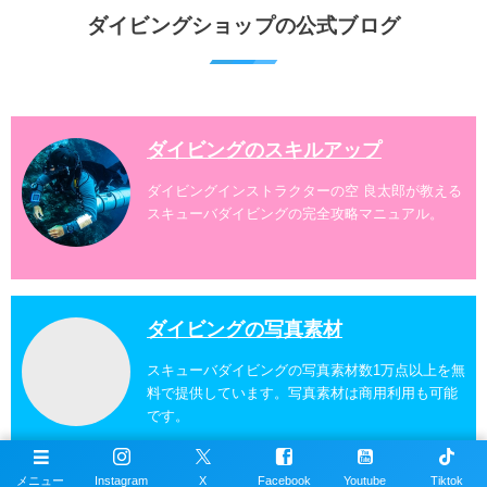
水納島、瀬底島、伊江島、伊計島、古宇利島などへご
ダイビングショップの公式ブログ
案内しております。 ダイビングライセンスをお持ちの
ダイバー向けのファンダイビングでは100ヶ所以上の
ダイビングスポットへご案内しております。体験ダイ
ビングでも多数のおすすめのダイビングスポットへご
案内しています。 ...
ダイビングのスキルアップ
ダイビングインストラクターの空 良太郎が教える
スキューバダイビングの完全攻略マニュアル。
ダイビングの写真素材
スキューバダイビングの写真素材数1万点以上を無
料で提供しています。写真素材は商用利用も可能
です。
メニュー
Instagram
X
Facebook
Youtube
Tiktok