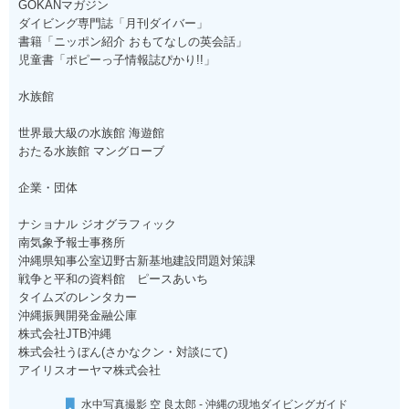
GOKANマガジン
ダイビング専門誌「月刊ダイバー」
書籍「ニッポン紹介 おもてなしの英会話」
児童書「ポピーっ子情報誌ぴかり!!」
水族館
世界最大級の水族館 海遊館
おたる水族館 マングローブ
企業・団体
ナショナル ジオグラフィック
南気象予報士事務所
沖縄県知事公室辺野古新基地建設問題対策課
戦争と平和の資料館 ピースあいち
タイムズのレンタカー
沖縄振興開発金融公庫
株式会社JTB沖縄
株式会社うぼん(さかなクン・対談にて)
アイリスオーヤマ株式会社
水中写真撮影 空 良太郎 - 沖縄の現地ダイビングガイド