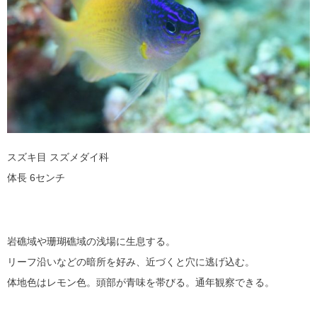
スズキ目 スズメダイ科
体長 6センチ
岩礁域や珊瑚礁域の浅場に生息する。
リーフ沿いなどの暗所を好み、近づくと穴に逃げ込む。
体地色はレモン色。頭部が青味を帯びる。通年観察できる。