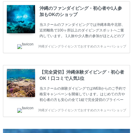
スクールです。各種ダイビングライセンス取得コース
は年間を通じてキャンペーンを行っています。 ベーシ
沖縄のファンダイビング・初心者や1人参
ックダイバー(Cカード) 1日間+eラーニング 最安値キ
加もOKのショップ
ャンペーン ￥22800(税込) ￥16800(税込) 器材 / 送
迎 / 保険 / 全て込み ダイビング...
当スクールのファンダイビングでは沖縄本島中北部、
近郊離島で100ヶ所以上のダイビングスポットへご案
内しています。 1人旅や少人数の参加がほとんどのプ
ライベートスクールです。又、初心者の方や久しぶり
沖縄ダイビングライセンスでおすすめのスキューバショップ
の方も安心して楽しめるようにリフレッシュダイビン
グコースもご用意しています。お1人様も初心者の方
も安心してご参加下さい。 当スクールでダイビングラ
イセンスを取得したお客様、ファンダイビングのリピ
ーター様はファンダイビングの全てのコース費が
【完全貸切】沖縄体験ダイビング・初心者
10%OFF、フル器材レンタルが50%OFFになります。
OK！口コミで人気1位
沖縄本島周辺ビーチ・ファンダイビング ￥13800(税
込)【 2ビーチ 】 ウエイト / タンク / 送迎...
当スクールの体験ダイビングではWEBからのご予約で
格安キャンペーンを開催しています。はじめての方や
初心者の方も安心の全て1組で完全貸切のプライベー
トスタイルです。泳ぎに自信がない方や不安な方もお
沖縄ダイビングライセンスでおすすめのスキューバショップ
1人様から気軽にご参加ください。 全てのコースで高
画質の記念撮影&水中撮影付きです。初心者の方やダ
イビングライセンスに興味のある方にもおすすめで
す。 沖縄本島周辺ビーチ・体験ダイビング 格安キャ