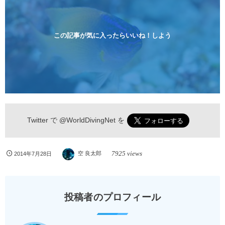
ンペーン！！￥16800 ￥11800(税込) 器材 / 送迎 / 保
険 / 全て込み ダイビングがはじめての方や初心者でも
気軽に体験できる半日のコース。沖縄本島のビーチか
らのんびりダイビングを楽しめます...
この記事が気に入ったらいいね！しよう
Twitter で
@WorldDivingNet
を
7925 views
2014年7月28日
空 良太郎
投稿者のプロフィール