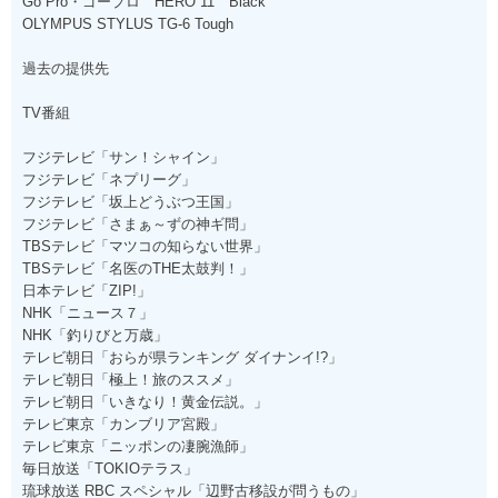
Go Pro・ゴープロ HERO 11 Black
OLYMPUS STYLUS TG-6 Tough
過去の提供先
TV番組
フジテレビ「サン！シャイン」
フジテレビ「ネプリーグ」
フジテレビ「坂上どうぶつ王国」
フジテレビ「さまぁ～ずの神ギ問」
TBSテレビ「マツコの知らない世界」
TBSテレビ「名医のTHE太鼓判！」
日本テレビ「ZIP!」
NHK「ニュース７」
NHK「釣りびと万歳」
テレビ朝日「おらが県ランキング ダイナンイ!?」
テレビ朝日「極上！旅のススメ」
テレビ朝日「いきなり！黄金伝説。」
テレビ東京「カンブリア宮殿」
テレビ東京「ニッポンの凄腕漁師」
毎日放送「TOKIOテラス」
琉球放送 RBC スペシャル「辺野古移設が問うもの」