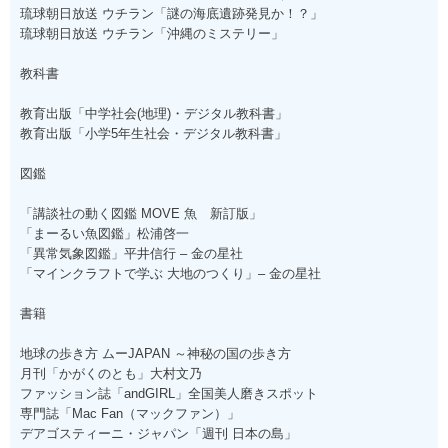
琉球朝日放送 ウチラン「謎の海底遺跡発見か！？」
琉球朝日放送 ウチラン「沖縄のミステリー」
教科書
教育出版「中学社会(地理)・デジタル教科書」
教育出版「小学5年生社会・デジタル教科書」
図鑑
「講談社の動く図鑑 MOVE 魚 新訂版」
「まーるい魚図鑑」松浦啓一
「異常気象図鑑」平井信行 – 金の星社
「マインクラフトで学ぶ 大地のつくり」– 金の星社
書籍
地球の歩き方 ムーJAPAN ～神秘の国の歩き方
月刊「かがくのとも」大村文乃
ファッション誌「andGIRL」全国美人磨きスポット
専門誌「Mac Fan（マックファン）」
デアゴスティーニ・ジャパン「週刊 日本の島」