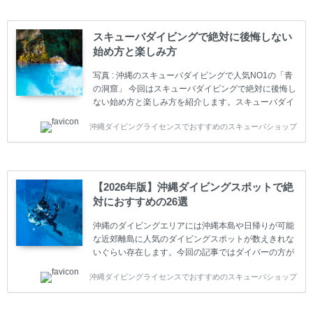
(指導団体)とは、営利もしくは非営利の団体や会社で
ダイバーの育成・指導や安全管理、環境保全などの活
動をしています。 ダイビングライセンスの種類はエン
スキューバダイビングで絶対に後悔しない
トリーレベルのライセンスからプロレベルのライセン
始め方と楽しみ方
スまでランク分けされています。各教育機関(指導団
体)によってライセンスカードの名称、トレーニング内
写真 : 沖縄のスキューバダイビングで人気NO1の「青
容に違いがありま...
の洞窟」 今回はスキューバダイビングで絶対に後悔し
ない始め方と楽しみ方を紹介します。スキューバダイ
ビングに興味があり、これから始めようとしている方
沖縄ダイビングライセンスでおすすめのスキューバショップ
やまだ始めて間もない初心者の方に必見の内容です。
スキューバダイビングの始め方と楽しみ方について学
ぶことは重要です。正しくない情報をもとに計画を立
ててしまうと、せっかく楽しみにしていたスキューバ
ダイビングが台無しになり後悔することになってしま
【2026年版】沖縄ダイビングスポットで絶
うかもしれません。 又、スキューバダイビングは事故
対におすすめの26選
のリスクがあるスポーツでもあります。もしかしたら
危険な思いをしてしまうかもしれません。 今回は現地
沖縄のダイビングエリアには沖縄本島や日帰りが可能
ダイビング...
な近郊離島に人気のダイビングスポットが数えきれな
いぐらい存在します。今回の記事ではダイバーの方が
沖縄でダイビングを楽しむときにおすすめのダイビン
沖縄ダイビングライセンスでおすすめのスキューバショップ
グスポットを紹介します。 当スクールは、沖縄本島で
は北谷町、嘉手納町、読谷村、恩納村、名護市、本部
町、国頭村などへご案内しています。近郊の離島では