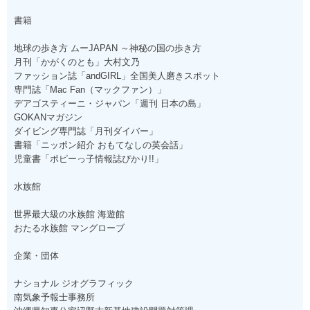
書籍
地球の歩き方 ムーJAPAN ～神秘の国の歩き方
月刊「かがくのとも」大村文乃
ファッション誌「andGIRL」全国美人磨きスポット
専門誌「Mac Fan（マックファン）」
デアゴスティーニ・ジャパン「週刊 日本の島」
GOKANマガジン
ダイビング専門誌「月刊ダイバー」
書籍「ニッポン紹介 おもてなしの英会話」
児童書「ポピーっ子情報誌ぴかり!!」
水族館
世界最大級の水族館 海遊館
おたる水族館 マングローブ
企業・団体
ナショナル ジオグラフィック
南気象予報士事務所