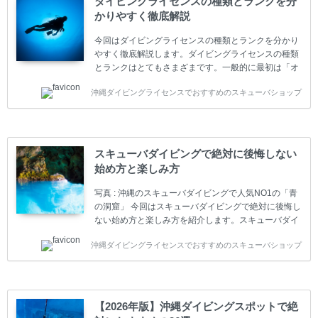
ダイビングライセンスの種類とランクを分
かりやすく徹底解説
今回はダイビングライセンスの種類とランクを分かり
やすく徹底解説します。ダイビングライセンスの種類
とランクはとてもさまざまです。一般的に最初は「オ
ープンウォーター」のダイビングライセンスになりま
沖縄ダイビングライセンスでおすすめのスキューバショップ
す。 ダイビングのライセンスカードはダイビングの教
育機関もしくは指導団体が発行しています。教育機関
(指導団体)とは、営利もしくは非営利の団体や会社で
ダイバーの育成・指導や安全管理、環境保全などの活
動をしています。 ダイビングライセンスの種類はエン
スキューバダイビングで絶対に後悔しない
トリーレベルのライセンスからプロレベルのライセン
始め方と楽しみ方
スまでランク分けされています。各教育機関(指導団
体)によってライセンスカードの名称、トレーニング内
写真 : 沖縄のスキューバダイビングで人気NO1の「青
容に違いがありま...
の洞窟」 今回はスキューバダイビングで絶対に後悔し
ない始め方と楽しみ方を紹介します。スキューバダイ
ビングに興味があり、これから始めようとしている方
沖縄ダイビングライセンスでおすすめのスキューバショップ
やまだ始めて間もない初心者の方に必見の内容です。
スキューバダイビングの始め方と楽しみ方について学
ぶことは重要です。正しくない情報をもとに計画を立
ててしまうと、せっかく楽しみにしていたスキューバ
ダイビングが台無しになり後悔することになってしま
【2026年版】沖縄ダイビングスポットで絶
うかもしれません。 又、スキューバダイビングは事故