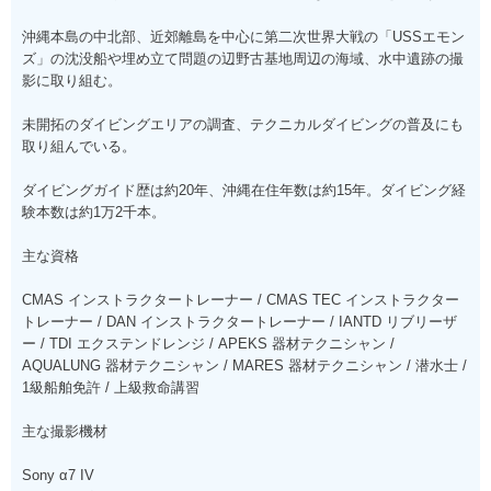
沖縄本島の中北部、近郊離島を中心に第二次世界大戦の「USSエモン
ズ」の沈没船や埋め立て問題の辺野古基地周辺の海域、水中遺跡の撮
影に取り組む。
未開拓のダイビングエリアの調査、テクニカルダイビングの普及にも
取り組んでいる。
ダイビングガイド歴は約20年、沖縄在住年数は約15年。ダイビング経
験本数は約1万2千本。
主な資格
CMAS インストラクタートレーナー / CMAS TEC インストラクター
トレーナー / DAN インストラクタートレーナー / IANTD リブリーザ
ー / TDI エクステンドレンジ / APEKS 器材テクニシャン /
AQUALUNG 器材テクニシャン / MARES 器材テクニシャン / 潜水士 /
1級船舶免許 / 上級救命講習
主な撮影機材
Sony α7 IV