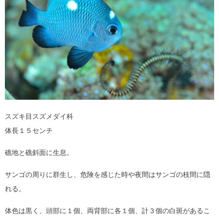
スズキ目スズメダイ科
体長１５センチ
礁地と礁斜面に生息。
サンゴの周りに群生し、危険を感じた時や夜間はサンゴの枝間に隠
れる。
体色は黒く、頭部に１個、両背部に各１個、計３個の白斑があるこ