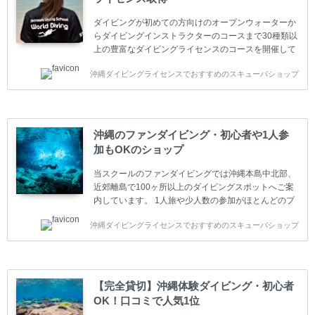
ダイビングが初めての方向けのオープンウォーターか
らダイビングインストラクターのコースまで30種類以
上の豊富なダイビングライセンスのコースを開催して
います。又、海外で人気のテクニカルダイビング
沖縄ダイビングライセンスでおすすめのスキューバショップ
(TEC)のコースもご用意しています。 当スクールを受
講するお客様は一人参加などの少人数のご参加が最も
多いです。一人参加や少人数がメインのプライベート
スクールです。各種ダイビングライセンス取得コース
は年間を通じてキャンペーンを行っています。 ベーシ
沖縄のファンダイビング・初心者や1人参
ックダイバー(Cカード) 1日間+eラーニング 最安値キ
加もOKのショップ
ャンペーン ￥22800(税込) ￥16800(税込) 器材 / 送
迎 / 保険 / 全て込み ダイビング...
当スクールのファンダイビングでは沖縄本島中北部、
近郊離島で100ヶ所以上のダイビングスポットへご案
内しています。 1人旅や少人数の参加がほとんどのプ
ライベートスクールです。又、初心者の方や久しぶり
沖縄ダイビングライセンスでおすすめのスキューバショップ
の方も安心して楽しめるようにリフレッシュダイビン
グコースもご用意しています。お1人様も初心者の方
も安心してご参加下さい。 当スクールでダイビングラ
イセンスを取得したお客様、ファンダイビングのリピ
ーター様はファンダイビングの全てのコース費が
【完全貸切】沖縄体験ダイビング・初心者
10%OFF、フル器材レンタルが50%OFFになります。
OK！口コミで人気1位
沖縄本島周辺ビーチ・ファンダイビング ￥13800(税