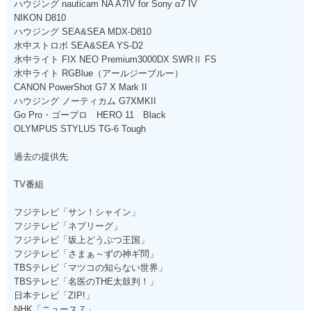
ハウジング nauticam NA A7IV for Sony α7 IV
NIKON D810
ハウジング SEA&SEA MDX-D810
水中ストロボ SEA&SEA YS-D2
水中ライト FIX NEO Premium3000DX SWRⅡ FS
水中ライト RGBlue（アールジーブルー）
CANON PowerShot G7 X Mark II
ハウジング ノーティカム G7XMKII
Go Pro・ゴープロ HERO 11 Black
OLYMPUS STYLUS TG-6 Tough
過去の提供先
TV番組
フジテレビ「サン！シャイン」
フジテレビ「ネプリーグ」
フジテレビ「坂上どうぶつ王国」
フジテレビ「さまぁ～ずの神ギ問」
TBSテレビ「マツコの知らない世界」
TBSテレビ「名医のTHE太鼓判！」
日本テレビ「ZIP!」
NHK「ニュース７」