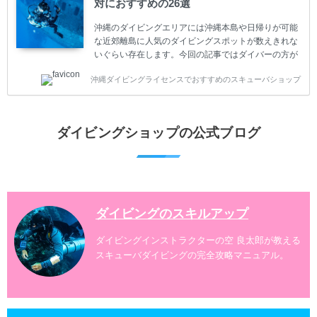
対におすすめの26選
のリスクがあるスポーツでもあります。もしかしたら
危険な思いをしてしまうかもしれません。 今回は現地
沖縄のダイビングエリアには沖縄本島や日帰りが可能
ダイビング...
な近郊離島に人気のダイビングスポットが数えきれな
いぐらい存在します。今回の記事ではダイバーの方が
沖縄でダイビングを楽しむときにおすすめのダイビン
沖縄ダイビングライセンスでおすすめのスキューバショップ
グスポットを紹介します。 当スクールは、沖縄本島で
は北谷町、嘉手納町、読谷村、恩納村、名護市、本部
町、国頭村などへご案内しています。近郊の離島では
水納島、瀬底島、伊江島、伊計島、古宇利島などへご
ダイビングショップの公式ブログ
案内しております。 ダイビングライセンスをお持ちの
ダイバー向けのファンダイビングでは100ヶ所以上の
ダイビングスポットへご案内しております。体験ダイ
ビングでも多数のおすすめのダイビングスポットへご
案内しています。 ...
ダイビングのスキルアップ
ダイビングインストラクターの空 良太郎が教える
スキューバダイビングの完全攻略マニュアル。