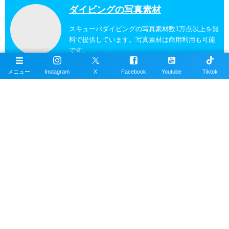
ダイビングの写真素材
スキューバダイビングの写真素材数1万点以上を無
料で提供しています。写真素材は商用利用も可能
です。
メニュー
Instagram
X
Facebook
Youtube
Tiktok
沖縄ダイビングの魚図鑑
沖縄のスキューバダイビングで見れる海水魚図
鑑。現在220種以上掲載。沖縄本島、近郊離島で
撮影。
沖縄ダイビングスポット
掲載エリアは沖縄本島全域、近郊離島を含むおす
すめの約100ヶ所以上のダイビングポイント。