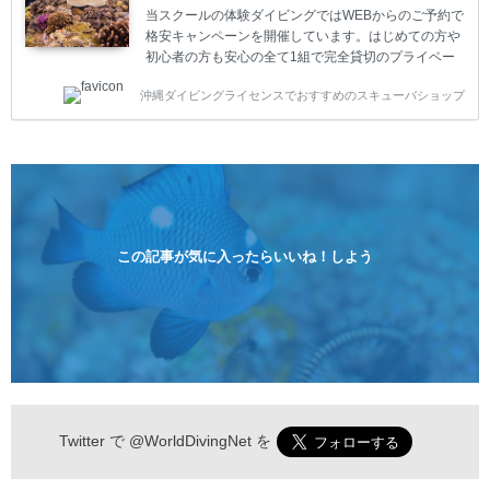
込)【 2ビーチ 】 ウエイト / タンク / 送迎...
当スクールの体験ダイビングではWEBからのご予約で
格安キャンペーンを開催しています。はじめての方や
初心者の方も安心の全て1組で完全貸切のプライベー
トスタイルです。泳ぎに自信がない方や不安な方もお
沖縄ダイビングライセンスでおすすめのスキューバショップ
1人様から気軽にご参加ください。 全てのコースで高
画質の記念撮影&水中撮影付きです。初心者の方やダ
イビングライセンスに興味のある方にもおすすめで
す。 沖縄本島周辺ビーチ・体験ダイビング 格安キャ
ンペーン！！￥16800 ￥11800(税込) 器材 / 送迎 / 保
険 / 全て込み ダイビングがはじめての方や初心者でも
気軽に体験できる半日のコース。沖縄本島のビーチか
らのんびりダイビングを楽しめます...
この記事が気に入ったらいいね！しよう
Twitter で
@WorldDivingNet
を