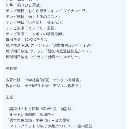
NHK「釣りびと万歳」
テレビ朝日「おらが県ランキング ダイナンイ!?」
テレビ朝日「極上！旅のススメ」
テレビ朝日「いきなり！黄金伝説。」
テレビ東京「カンブリア宮殿」
テレビ東京「ニッポンの凄腕漁師」
毎日放送「TOKIOテラス」
琉球放送 RBC スペシャル「辺野古移設が問うもの」
琉球朝日放送 ウチラン「謎の海底遺跡発見か！？」
琉球朝日放送 ウチラン「沖縄のミステリー」
教科書
教育出版「中学社会(地理)・デジタル教科書」
教育出版「小学5年生社会・デジタル教科書」
図鑑
「講談社の動く図鑑 MOVE 魚 新訂版」
「まーるい魚図鑑」松浦啓一
「異常気象図鑑」平井信行 – 金の星社
「マインクラフトで学ぶ 大地のつくり」– 金の星社