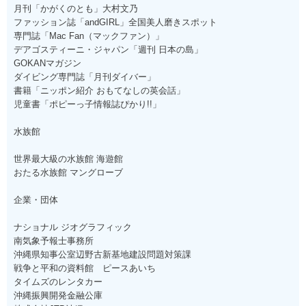
月刊「かがくのとも」大村文乃
ファッション誌「andGIRL」全国美人磨きスポット
専門誌「Mac Fan（マックファン）」
デアゴスティーニ・ジャパン「週刊 日本の島」
GOKANマガジン
ダイビング専門誌「月刊ダイバー」
書籍「ニッポン紹介 おもてなしの英会話」
児童書「ポピーっ子情報誌ぴかり!!」
水族館
世界最大級の水族館 海遊館
おたる水族館 マングローブ
企業・団体
ナショナル ジオグラフィック
南気象予報士事務所
沖縄県知事公室辺野古新基地建設問題対策課
戦争と平和の資料館 ピースあいち
タイムズのレンタカー
沖縄振興開発金融公庫