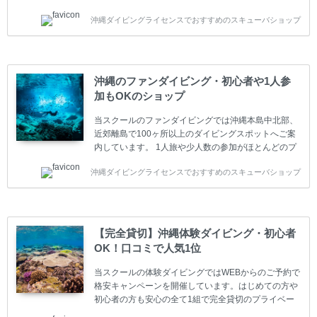
います。又、海外で人気のテクニカルダイビング
沖縄ダイビングライセンスでおすすめのスキューバショップ
(TEC)のコースもご用意しています。 当スクールを受
講するお客様は一人参加などの少人数のご参加が最も
多いです。一人参加や少人数がメインのプライベート
スクールです。各種ダイビングライセンス取得コース
は年間を通じてキャンペーンを行っています。 ベーシ
沖縄のファンダイビング・初心者や1人参
ックダイバー(Cカード) 1日間+eラーニング 最安値キ
加もOKのショップ
ャンペーン ￥22800(税込) ￥16800(税込) 器材 / 送
迎 / 保険 / 全て込み ダイビング...
当スクールのファンダイビングでは沖縄本島中北部、
近郊離島で100ヶ所以上のダイビングスポットへご案
内しています。 1人旅や少人数の参加がほとんどのプ
ライベートスクールです。又、初心者の方や久しぶり
沖縄ダイビングライセンスでおすすめのスキューバショップ
の方も安心して楽しめるようにリフレッシュダイビン
グコースもご用意しています。お1人様も初心者の方
も安心してご参加下さい。 当スクールでダイビングラ
イセンスを取得したお客様、ファンダイビングのリピ
ーター様はファンダイビングの全てのコース費が
【完全貸切】沖縄体験ダイビング・初心者
10%OFF、フル器材レンタルが50%OFFになります。
OK！口コミで人気1位
沖縄本島周辺ビーチ・ファンダイビング ￥13800(税
込)【 2ビーチ 】 ウエイト / タンク / 送迎...
当スクールの体験ダイビングではWEBからのご予約で
格安キャンペーンを開催しています。はじめての方や
初心者の方も安心の全て1組で完全貸切のプライベー
トスタイルです。泳ぎに自信がない方や不安な方もお