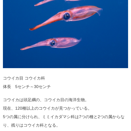
コウイカ目 コウイカ科
体長 5センチ～30センチ
コウイカは頭足綱の、コウイカ目の海洋生物。
現在、120種以上のコウイカが見つかっている。
5つの属に分けられ、ミミイカダマシ科は7つの種と2つの属からな
り、残りはコウイカ科となる。