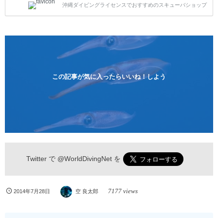
沖縄ダイビングライセンスでおすすめのスキューバショップ
1人様から気軽にご参加ください。 全てのコースで高
画質の記念撮影&水中撮影付きです。初心者の方やダ
イビングライセンスに興味のある方にもおすすめで
す。 沖縄本島周辺ビーチ・体験ダイビング 格安キャ
ンペーン！！￥16800 ￥11800(税込) 器材 / 送迎 / 保
険 / 全て込み ダイビングがはじめての方や初心者でも
気軽に体験できる半日のコース。沖縄本島のビーチか
らのんびりダイビングを楽しめます...
この記事が気に入ったらいいね！しよう
Twitter で
@WorldDivingNet
を
7177 views
2014年7月28日
空 良太郎