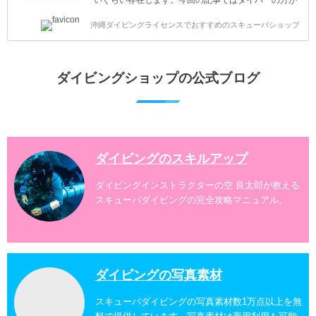
沖縄でダイビングを楽しむときにおすすめのダイビン
沖縄ダイビングライセンスでおすすめのスキューバショップ
グスポットを紹介します。 当スクールは、沖縄本島で
は北谷町、嘉手納町、読谷村、恩納村、名護市、本部
町、国頭村などへご案内しています。近郊の離島では
水納島、瀬底島、伊江島、伊計島、古宇利島などへご
ダイビングショップの公式ブログ
案内しております。 ダイビングライセンスをお持ちの
ダイバー向けのファンダイビングでは100ヶ所以上の
ダイビングスポットへご案内しております。体験ダイ
ビングでも多数のおすすめのダイビングスポットへご
案内しています。 ...
ダイビングのスキルアップ
ダイビングインストラクターの空 良太郎が教える
スキューバダイビングの完全攻略マニュアル。
ダイビングの写真素材
スキューバダイビングの写真素材数1万点以上を無