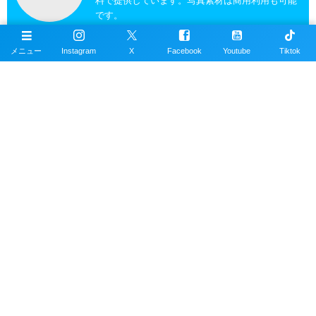
料で提供しています。写真素材は商用利用も可能
です。
メニュー
Instagram
X
Facebook
Youtube
Tiktok
沖縄ダイビングの魚図鑑
沖縄のスキューバダイビングで見れる海水魚図
鑑。現在220種以上掲載。沖縄本島、近郊離島で
撮影。
沖縄ダイビングスポット
掲載エリアは沖縄本島全域、近郊離島を含むおす
すめの約100ヶ所以上のダイビングポイント。