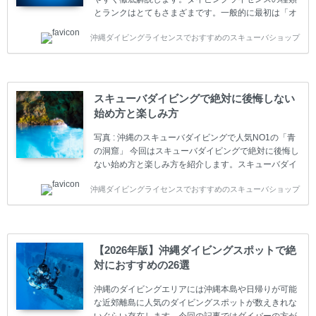
とランクはとてもさまざまです。一般的に最初は「オ
ープンウォーター」のダイビングライセンスになりま
沖縄ダイビングライセンスでおすすめのスキューバショップ
す。 ダイビングのライセンスカードはダイビングの教
育機関もしくは指導団体が発行しています。教育機関
(指導団体)とは、営利もしくは非営利の団体や会社で
ダイバーの育成・指導や安全管理、環境保全などの活
動をしています。 ダイビングライセンスの種類はエン
スキューバダイビングで絶対に後悔しない
トリーレベルのライセンスからプロレベルのライセン
始め方と楽しみ方
スまでランク分けされています。各教育機関(指導団
体)によってライセンスカードの名称、トレーニング内
写真 : 沖縄のスキューバダイビングで人気NO1の「青
容に違いがありま...
の洞窟」 今回はスキューバダイビングで絶対に後悔し
ない始め方と楽しみ方を紹介します。スキューバダイ
ビングに興味があり、これから始めようとしている方
沖縄ダイビングライセンスでおすすめのスキューバショップ
やまだ始めて間もない初心者の方に必見の内容です。
スキューバダイビングの始め方と楽しみ方について学
ぶことは重要です。正しくない情報をもとに計画を立
ててしまうと、せっかく楽しみにしていたスキューバ
ダイビングが台無しになり後悔することになってしま
【2026年版】沖縄ダイビングスポットで絶
うかもしれません。 又、スキューバダイビングは事故
対におすすめの26選
のリスクがあるスポーツでもあります。もしかしたら
危険な思いをしてしまうかもしれません。 今回は現地
沖縄のダイビングエリアには沖縄本島や日帰りが可能
ダイビング...
な近郊離島に人気のダイビングスポットが数えきれな
いぐらい存在します。今回の記事ではダイバーの方が