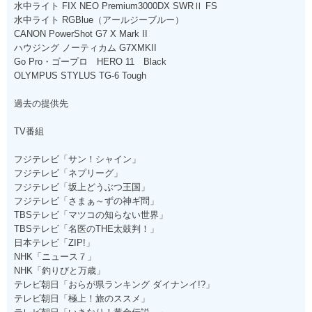
水中ライト FIX NEO Premium3000DX SWRⅡ FS
水中ライト RGBlue（アールジーブルー）
CANON PowerShot G7 X Mark II
ハウジング ノーティカム G7XMKII
Go Pro・ゴープロ HERO 11 Black
OLYMPUS STYLUS TG-6 Tough
過去の提供先
TV番組
フジテレビ「サン！シャイン」
フジテレビ「ネプリーグ」
フジテレビ「坂上どうぶつ王国」
フジテレビ「さまぁ～ずの神ギ問」
TBSテレビ「マツコの知らない世界」
TBSテレビ「名医のTHE太鼓判！」
日本テレビ「ZIP!」
NHK「ニュース７」
NHK「釣りびと万歳」
テレビ朝日「おらが県ランキング ダイナンイ!?」
テレビ朝日「極上！旅のススメ」