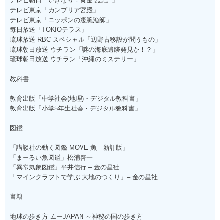
テレビ朝日「いきなり！黄金伝説。」
テレビ東京「カンブリア宮殿」
テレビ東京「ニッポンの凄腕漁師」
毎日放送「TOKIOテラス」
琉球放送 RBC スペシャル「辺野古移設が問うもの」
琉球朝日放送 ウチラン「謎の海底遺跡発見か！？」
琉球朝日放送 ウチラン「沖縄のミステリー」
教科書
教育出版「中学社会(地理)・デジタル教科書」
教育出版「小学5年生社会・デジタル教科書」
図鑑
「講談社の動く図鑑 MOVE 魚 新訂版」
「まーるい魚図鑑」松浦啓一
「異常気象図鑑」平井信行 – 金の星社
「マインクラフトで学ぶ 大地のつくり」– 金の星社
書籍
地球の歩き方 ムーJAPAN ～神秘の国の歩き方