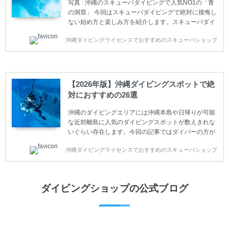
写真 : 沖縄のスキューバダイビングで人気NO1の「青
容に違いがありま...
の洞窟」 今回はスキューバダイビングで絶対に後悔し
ない始め方と楽しみ方を紹介します。スキューバダイ
ビングに興味があり、これから始めようとしている方
沖縄ダイビングライセンスでおすすめのスキューバショップ
やまだ始めて間もない初心者の方に必見の内容です。
スキューバダイビングの始め方と楽しみ方について学
ぶことは重要です。正しくない情報をもとに計画を立
ててしまうと、せっかく楽しみにしていたスキューバ
ダイビングが台無しになり後悔することになってしま
【2026年版】沖縄ダイビングスポットで絶
うかもしれません。 又、スキューバダイビングは事故
対におすすめの26選
のリスクがあるスポーツでもあります。もしかしたら
危険な思いをしてしまうかもしれません。 今回は現地
沖縄のダイビングエリアには沖縄本島や日帰りが可能
ダイビング...
な近郊離島に人気のダイビングスポットが数えきれな
いぐらい存在します。今回の記事ではダイバーの方が
沖縄でダイビングを楽しむときにおすすめのダイビン
沖縄ダイビングライセンスでおすすめのスキューバショップ
グスポットを紹介します。 当スクールは、沖縄本島で
は北谷町、嘉手納町、読谷村、恩納村、名護市、本部
町、国頭村などへご案内しています。近郊の離島では
水納島、瀬底島、伊江島、伊計島、古宇利島などへご
ダイビングショップの公式ブログ
案内しております。 ダイビングライセンスをお持ちの
ダイバー向けのファンダイビングでは100ヶ所以上の
ダイビングスポットへご案内しております。体験ダイ
ビングでも多数のおすすめのダイビングスポットへご
案内しています。 ...