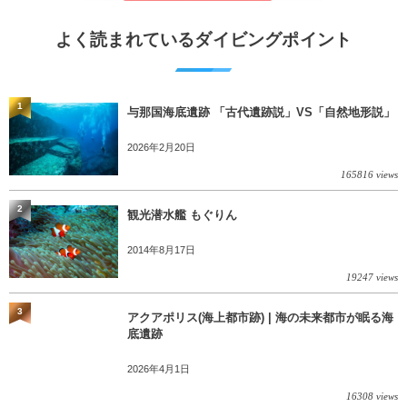
よく読まれているダイビングポイント
1
与那国海底遺跡 「古代遺跡説」VS「自然地形説」
2026年2月20日
165816 views
2
観光潜水艦 もぐりん
2014年8月17日
19247 views
3
アクアポリス(海上都市跡) | 海の未来都市が眠る海
底遺跡
2026年4月1日
16308 views