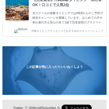
10%OFF、フル器材レンタルが50%OFFになります。
OK！口コミで人気1位
沖縄本島周辺ビーチ・ファンダイビング ￥13800(税
込)【 2ビーチ 】 ウエイト / タンク / 送迎...
当スクールの体験ダイビングではWEBからのご予約で
格安キャンペーンを開催しています。はじめての方や
初心者の方も安心の全て1組で完全貸切のプライベー
トスタイルです。泳ぎに自信がない方や不安な方もお
沖縄ダイビングライセンスでおすすめのスキューバショップ
1人様から気軽にご参加ください。 全てのコースで高
画質の記念撮影&水中撮影付きです。初心者の方やダ
イビングライセンスに興味のある方にもおすすめで
す。 沖縄本島周辺ビーチ・体験ダイビング 格安キャ
ンペーン！！￥16800 ￥11800(税込) 器材 / 送迎 / 保
険 / 全て込み ダイビングがはじめての方や初心者でも
気軽に体験できる半日のコース。沖縄本島のビーチか
らのんびりダイビングを楽しめます...
この記事が気に入ったらいいね！しよう
Twitter で
@WorldDivingNet
を