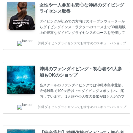
女性や一人参加も安心な沖縄のダイビング
ライセンス取得
ダイビングが初めての方向けのオープンウォーターか
らダイビングインストラクターのコースまで30種類以
上の豊富なダイビングライセンスのコースを開催して
います。又、海外で人気のテクニカルダイビング
沖縄ダイビングライセンスでおすすめのスキューバショップ
(TEC)のコースもご用意しています。 当スクールを受
講するお客様は一人参加などの少人数のご参加が最も
多いです。一人参加や少人数がメインのプライベート
スクールです。各種ダイビングライセンス取得コース
は年間を通じてキャンペーンを行っています。 ベーシ
沖縄のファンダイビング・初心者や1人参
ックダイバー(Cカード) 1日間+eラーニング 最安値キ
加もOKのショップ
ャンペーン ￥22800(税込) ￥16800(税込) 器材 / 送
迎 / 保険 / 全て込み ダイビング...
当スクールのファンダイビングでは沖縄本島中北部、
近郊離島で100ヶ所以上のダイビングスポットへご案
内しています。 1人旅や少人数の参加がほとんどのプ
ライベートスクールです。又、初心者の方や久しぶり
沖縄ダイビングライセンスでおすすめのスキューバショップ
の方も安心して楽しめるようにリフレッシュダイビン
グコースもご用意しています。お1人様も初心者の方
も安心してご参加下さい。 当スクールでダイビングラ
イセンスを取得したお客様、ファンダイビングのリピ
ーター様はファンダイビングの全てのコース費が
【完全貸切】沖縄体験ダイビング・初心者