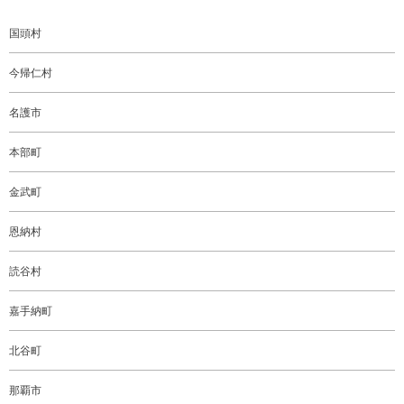
国頭村
今帰仁村
名護市
本部町
金武町
恩納村
読谷村
嘉手納町
北谷町
那覇市