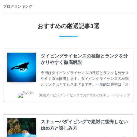
ブログランキング
おすすめの厳選記事3選
ダイビングライセンスの種類とランクを分
かりやすく徹底解説
今回はダイビングライセンスの種類とランクを分かり
やすく徹底解説します。ダイビングライセンスの種類
とランクはとてもさまざまです。一般的に最初は「オ
ープンウォーター」のダイビングライセンスになりま
沖縄ダイビングライセンスでおすすめのスキューバショップ
す。 ダイビングのライセンスカードはダイビングの教
育機関もしくは指導団体が発行しています。教育機関
(指導団体)とは、営利もしくは非営利の団体や会社で
ダイバーの育成・指導や安全管理、環境保全などの活
動をしています。 ダイビングライセンスの種類はエン
スキューバダイビングで絶対に後悔しない
トリーレベルのライセンスからプロレベルのライセン
始め方と楽しみ方
スまでランク分けされています。各教育機関(指導団
体)によってライセンスカードの名称、トレーニング内