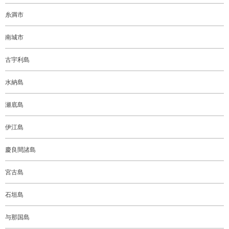
糸満市
南城市
古宇利島
水納島
瀬底島
伊江島
慶良間諸島
宮古島
石垣島
与那国島