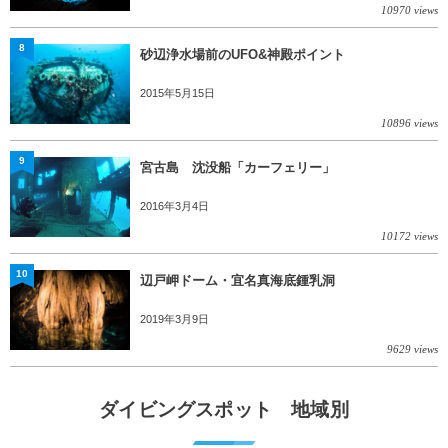
10970 views
8
砂辺浄水場前のUFO&神殿ポイント
2015年5月15日
10896 views
9
宮古島 沈没船「カーフェリー」
2016年3月4日
10172 views
10
辺戸岬ドーム・宜名真海底鍾乳洞
2019年3月9日
9629 views
ダイビングスポット 地域別