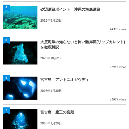
4
砂辺遺跡ポイント 沖縄の海底遺跡
2015年5月13日
14398 views
5
大度海岸の知らないと怖い離岸流(リップカレント)
を徹底解説
2023年10月28日
11983 views
6
宮古島 アントニオガウディ
2016年1月30日
11689 views
7
宮古島 魔王の宮殿
2016年1月29日