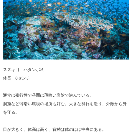
スズキ目 ハタンポ科
体長 8センチ
通常は夜行性で昼間は薄暗い岩陰で潜んでいる。
洞窟など薄暗い環境の場所も好む。大きな群れを造り、外敵から身
を守る。
目が大きく、体高は高く、背鰭は体のほぼ中央にある。