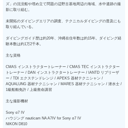
ズ」の沈没船や埋め立て問題の辺野古基地周辺の海域、水中遺跡の撮
影に取り組む。
未開拓のダイビングエリアの調査、テクニカルダイビングの普及にも
取り組んでいる。
ダイビングガイド歴は約20年、沖縄在住年数は約15年。ダイビング経
験本数は約1万2千本。
主な資格
CMAS インストラクタートレーナー / CMAS TEC インストラクター
トレーナー / DAN インストラクタートレーナー / IANTD リブリーザ
ー / TDI エクステンドレンジ / APEKS 器材テクニシャン /
AQUALUNG 器材テクニシャン / MARES 器材テクニシャン / 潜水士 /
1級船舶免許 / 上級救命講習
主な撮影機材
Sony α7 IV
ハウジング nauticam NA A7IV for Sony α7 IV
NIKON D810