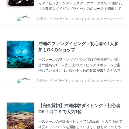
らダイビングインストラクターのコースまで30種類以
上の豊富なダイビングライセンスのコースを開催して
います。又、海外で人気のテクニカルダイビング
沖縄ダイビングライセンスでおすすめのスキューバショップ
(TEC)のコースもご用意しています。 当スクールを受
講するお客様は一人参加などの少人数のご参加が最も
多いです。一人参加や少人数がメインのプライベート
スクールです。各種ダイビングライセンス取得コース
は年間を通じてキャンペーンを行っています。 ベーシ
沖縄のファンダイビング・初心者や1人参
ックダイバー(Cカード) 1日間+eラーニング 最安値キ
加もOKのショップ
ャンペーン ￥22800(税込) ￥16800(税込) 器材 / 送
迎 / 保険 / 全て込み ダイビング...
当スクールのファンダイビングでは沖縄本島中北部、
近郊離島で100ヶ所以上のダイビングスポットへご案
内しています。 1人旅や少人数の参加がほとんどのプ
ライベートスクールです。又、初心者の方や久しぶり
沖縄ダイビングライセンスでおすすめのスキューバショップ
の方も安心して楽しめるようにリフレッシュダイビン
グコースもご用意しています。お1人様も初心者の方
も安心してご参加下さい。 当スクールでダイビングラ
イセンスを取得したお客様、ファンダイビングのリピ
ーター様はファンダイビングの全てのコース費が
【完全貸切】沖縄体験ダイビング・初心者
10%OFF、フル器材レンタルが50%OFFになります。
OK！口コミで人気1位
沖縄本島周辺ビーチ・ファンダイビング ￥13800(税
込)【 2ビーチ 】 ウエイト / タンク / 送迎...
当スクールの体験ダイビングではWEBからのご予約で
格安キャンペーンを開催しています。はじめての方や