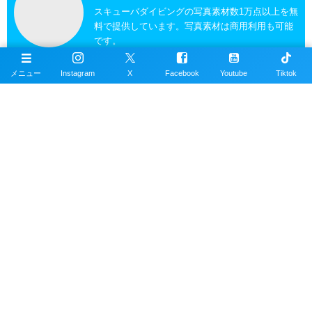
スキューバダイビングの写真素材数1万点以上を無
料で提供しています。写真素材は商用利用も可能
です。
メニュー
Instagram
X
Facebook
Youtube
Tiktok
沖縄ダイビングの魚図鑑
沖縄のスキューバダイビングで見れる海水魚図
鑑。現在220種以上掲載。沖縄本島、近郊離島で
撮影。
沖縄ダイビングスポット
掲載エリアは沖縄本島全域、近郊離島を含むおす
すめの約100ヶ所以上のダイビングポイント。