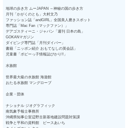
地球の歩き方 ムーJAPAN ～神秘の国の歩き方
月刊「かがくのとも」大村文乃
ファッション誌「andGIRL」全国美人磨きスポット
専門誌「Mac Fan（マックファン）」
デアゴスティーニ・ジャパン「週刊 日本の島」
GOKANマガジン
ダイビング専門誌「月刊ダイバー」
書籍「ニッポン紹介 おもてなしの英会話」
児童書「ポピーっ子情報誌ぴかり!!」
水族館
世界最大級の水族館 海遊館
おたる水族館 マングローブ
企業・団体
ナショナル ジオグラフィック
南気象予報士事務所
沖縄県知事公室辺野古新基地建設問題対策課
戦争と平和の資料館 ピースあいち