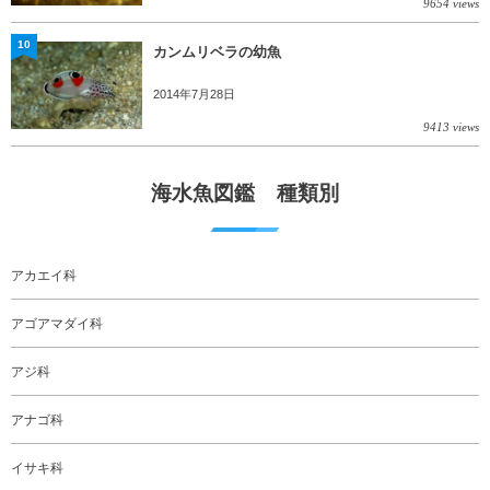
9654 views
10
カンムリベラの幼魚
2014年7月28日
9413 views
海水魚図鑑 種類別
アカエイ科
アゴアマダイ科
アジ科
アナゴ科
イサキ科