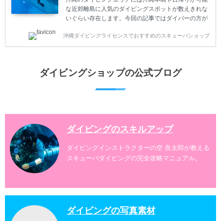
ダイビング...
な近郊離島に人気のダイビングスポットが数えきれな
いぐらい存在します。今回の記事ではダイバーの方が
沖縄でダイビングを楽しむときにおすすめのダイビン
沖縄ダイビングライセンスでおすすめのスキューバショップ
グスポットを紹介します。 当スクールは、沖縄本島で
は北谷町、嘉手納町、読谷村、恩納村、名護市、本部
町、国頭村などへご案内しています。近郊の離島では
水納島、瀬底島、伊江島、伊計島、古宇利島などへご
ダイビングショップの公式ブログ
案内しております。 ダイビングライセンスをお持ちの
ダイバー向けのファンダイビングでは100ヶ所以上の
ダイビングスポットへご案内しております。体験ダイ
ビングでも多数のおすすめのダイビングスポットへご
案内しています。 ...
ダイビングのスキルアップ
ダイビングインストラクターの空 良太郎が教える
スキューバダイビングの完全攻略マニュアル。
ダイビングの写真素材