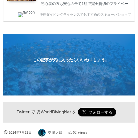
初心者の方も安心の全て1組で完全貸切のプライベー
トスタイルです。泳ぎに自信がない方や不安な方もお
沖縄ダイビングライセンスでおすすめのスキューバショップ
1人様から気軽にご参加ください。 全てのコースで高
画質の記念撮影&水中撮影付きです。初心者の方やダ
イビングライセンスに興味のある方にもおすすめで
す。 沖縄本島周辺ビーチ・体験ダイビング 格安キャ
ンペーン！！￥16800 ￥11800(税込) 器材 / 送迎 / 保
険 / 全て込み ダイビングがはじめての方や初心者でも
気軽に体験できる半日のコース。沖縄本島のビーチか
らのんびりダイビングを楽しめます...
この記事が気に入ったらいいね！しよう
Twitter で
@WorldDivingNet
を
8561 views
2014年7月29日
空 良太郎