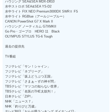
ハウジング SEA&SEA MDX-D810
水中ストロボ SEA&SEA YS-D2
水中ライト FIX NEO Premium3000DX SWRⅡ FS
水中ライト RGBlue（アールジーブルー）
CANON PowerShot G7 X Mark II
ハウジング ノーティカム G7XMKII
Go Pro・ゴープロ HERO 11 Black
OLYMPUS STYLUS TG-6 Tough
過去の提供先
TV番組
フジテレビ「サン！シャイン」
フジテレビ「ネプリーグ」
フジテレビ「坂上どうぶつ王国」
フジテレビ「さまぁ～ずの神ギ問」
TBSテレビ「マツコの知らない世界」
TBSテレビ「名医のTHE太鼓判！」
日本テレビ「ZIP!」
NHK「ニュース７」
NHK「釣りびと万歳」
テレビ朝日「おらが県ランキング ダイナンイ!?」