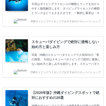
今回はダイビングライセンスの種類とランクを分かり
やすく徹底解説します。ダイビングライセンスの種類
とランクはとてもさまざまです。一般的に最初は「オ
ープンウォーター」のダイビングライセンスになりま
沖縄ダイビングライセンスでおすすめのスキューバショップ
す。 ダイビングのライセンスカードはダイビングの教
育機関もしくは指導団体が発行しています。教育機関
(指導団体)とは、営利もしくは非営利の団体や会社で
ダイバーの育成・指導や安全管理、環境保全などの活
動をしています。 ダイビングライセンスの種類はエン
スキューバダイビングで絶対に後悔しない
トリーレベルのライセンスからプロレベルのライセン
始め方と楽しみ方
スまでランク分けされています。各教育機関(指導団
体)によってライセンスカードの名称、トレーニング内
写真 : 沖縄のスキューバダイビングで人気NO1の「青
容に違いがありま...
の洞窟」 今回はスキューバダイビングで絶対に後悔し
ない始め方と楽しみ方を紹介します。スキューバダイ
ビングに興味があり、これから始めようとしている方
沖縄ダイビングライセンスでおすすめのスキューバショップ
やまだ始めて間もない初心者の方に必見の内容です。
スキューバダイビングの始め方と楽しみ方について学
ぶことは重要です。正しくない情報をもとに計画を立
ててしまうと、せっかく楽しみにしていたスキューバ
ダイビングが台無しになり後悔することになってしま
【2026年版】沖縄ダイビングスポットで絶
うかもしれません。 又、スキューバダイビングは事故
対におすすめの26選
のリスクがあるスポーツでもあります。もしかしたら
危険な思いをしてしまうかもしれません。 今回は現地
沖縄のダイビングエリアには沖縄本島や日帰りが可能