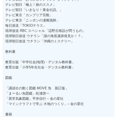
テレビ朝日「極上！旅のススメ」
テレビ朝日「いきなり！黄金伝説。」
テレビ東京「カンブリア宮殿」
テレビ東京「ニッポンの凄腕漁師」
毎日放送「TOKIOテラス」
琉球放送 RBC スペシャル「辺野古移設が問うもの」
琉球朝日放送 ウチラン「謎の海底遺跡発見か！？」
琉球朝日放送 ウチラン「沖縄のミステリー」
教科書
教育出版「中学社会(地理)・デジタル教科書」
教育出版「小学5年生社会・デジタル教科書」
図鑑
「講談社の動く図鑑 MOVE 魚 新訂版」
「まーるい魚図鑑」松浦啓一
「異常気象図鑑」平井信行 – 金の星社
「マインクラフトで学ぶ 大地のつくり」– 金の星社
書籍