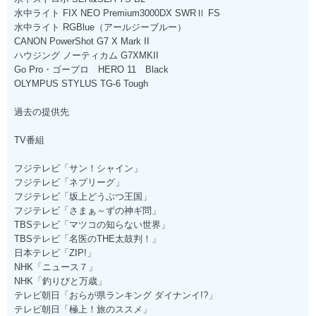
水中ライト FIX NEO Premium3000DX SWRⅡ FS
水中ライト RGBlue（アールジーブルー）
CANON PowerShot G7 X Mark II
ハウジング ノーティカム G7XMKII
Go Pro・ゴープロ HERO 11 Black
OLYMPUS STYLUS TG-6 Tough
過去の提供先
TV番組
フジテレビ「サン！シャイン」
フジテレビ「ネプリーグ」
フジテレビ「坂上どうぶつ王国」
フジテレビ「さまぁ～ずの神ギ問」
TBSテレビ「マツコの知らない世界」
TBSテレビ「名医のTHE太鼓判！」
日本テレビ「ZIP!」
NHK「ニュース７」
NHK「釣りびと万歳」
テレビ朝日「おらが県ランキング ダイナンイ!?」
テレビ朝日「極上！旅のススメ」