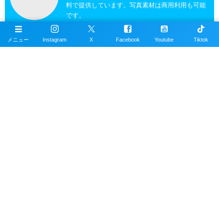
料で提供しています。写真素材は商用利用も可能
です。
メニュー
Instagram
X
Facebook
Youtube
Tiktok
沖縄ダイビングの魚図鑑
沖縄のスキューバダイビングで見れる海水魚図
鑑。現在220種以上掲載。沖縄本島、近郊離島で
撮影。
沖縄ダイビングスポット
掲載エリアは沖縄本島全域、近郊離島を含むおす
すめの約100ヶ所以上のダイビングポイント。