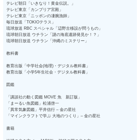
テレビ朝日「いきなり！黄金伝説。」
テレビ東京「カンブリア宮殿」
テレビ東京「ニッポンの凄腕漁師」
毎日放送「TOKIOテラス」
琉球放送 RBC スペシャル「辺野古移設が問うもの」
琉球朝日放送 ウチラン「謎の海底遺跡発見か！？」
琉球朝日放送 ウチラン「沖縄のミステリー」
教科書
教育出版「中学社会(地理)・デジタル教科書」
教育出版「小学5年生社会・デジタル教科書」
図鑑
「講談社の動く図鑑 MOVE 魚 新訂版」
「まーるい魚図鑑」松浦啓一
「異常気象図鑑」平井信行 – 金の星社
「マインクラフトで学ぶ 大地のつくり」– 金の星社
書籍