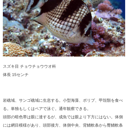
スズキ目 チョウチョウウオ科
体長 15センチ
岩礁域、サンゴ礁域に生息する。小型海藻、ポリプ、甲殻類を食べ
る。単独もしくはペアで泳ぐ。通年観察できる。
頭部の暗色帯は眼に達するが、成魚では眼より下方にはない。体側
には網目模様があり、頭部後方、体側中央、背鰭軟条から臀鰭軟条