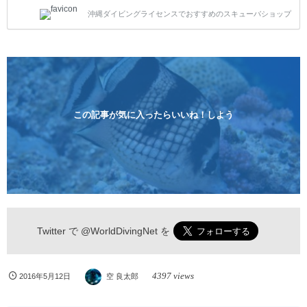
トスタイルです。泳ぎに自信がない方や不安な方もお
沖縄ダイビングライセンスでおすすめのスキューバショップ
1人様から気軽にご参加ください。 全てのコースで高
画質の記念撮影&水中撮影付きです。初心者の方やダ
イビングライセンスに興味のある方にもおすすめで
す。 沖縄本島周辺ビーチ・体験ダイビング 格安キャ
ンペーン！！￥16800 ￥11800(税込) 器材 / 送迎 / 保
険 / 全て込み ダイビングがはじめての方や初心者でも
気軽に体験できる半日のコース。沖縄本島のビーチか
らのんびりダイビングを楽しめます...
この記事が気に入ったらいいね！しよう
Twitter で
@WorldDivingNet
を
4397 views
2016年5月12日
空 良太郎