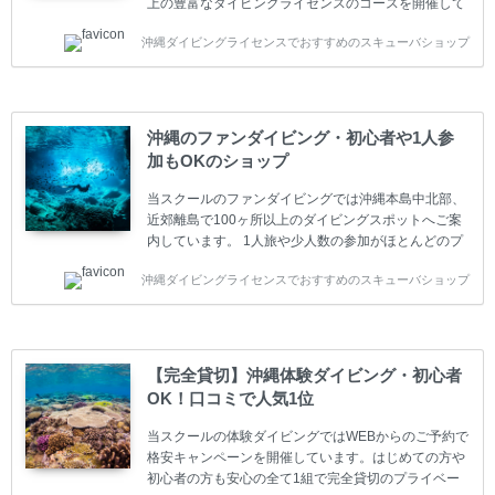
上の豊富なダイビングライセンスのコースを開催して
います。又、海外で人気のテクニカルダイビング
沖縄ダイビングライセンスでおすすめのスキューバショップ
(TEC)のコースもご用意しています。 当スクールを受
講するお客様は一人参加などの少人数のご参加が最も
多いです。一人参加や少人数がメインのプライベート
スクールです。各種ダイビングライセンス取得コース
は年間を通じてキャンペーンを行っています。 ベーシ
沖縄のファンダイビング・初心者や1人参
ックダイバー(Cカード) 1日間+eラーニング 最安値キ
加もOKのショップ
ャンペーン ￥22800(税込) ￥16800(税込) 器材 / 送
迎 / 保険 / 全て込み ダイビング...
当スクールのファンダイビングでは沖縄本島中北部、
近郊離島で100ヶ所以上のダイビングスポットへご案
内しています。 1人旅や少人数の参加がほとんどのプ
ライベートスクールです。又、初心者の方や久しぶり
沖縄ダイビングライセンスでおすすめのスキューバショップ
の方も安心して楽しめるようにリフレッシュダイビン
グコースもご用意しています。お1人様も初心者の方
も安心してご参加下さい。 当スクールでダイビングラ
イセンスを取得したお客様、ファンダイビングのリピ
ーター様はファンダイビングの全てのコース費が
【完全貸切】沖縄体験ダイビング・初心者
10%OFF、フル器材レンタルが50%OFFになります。
OK！口コミで人気1位
沖縄本島周辺ビーチ・ファンダイビング ￥13800(税
込)【 2ビーチ 】 ウエイト / タンク / 送迎...
当スクールの体験ダイビングではWEBからのご予約で
格安キャンペーンを開催しています。はじめての方や
初心者の方も安心の全て1組で完全貸切のプライベー