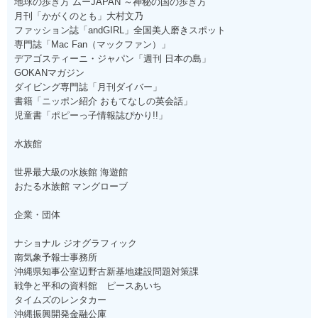
地球の歩き方 ムーJAPAN ～神秘の国の歩き方
月刊「かがくのとも」大村文乃
ファッション誌「andGIRL」全国美人磨きスポット
専門誌「Mac Fan（マックファン）」
デアゴスティーニ・ジャパン「週刊 日本の島」
GOKANマガジン
ダイビング専門誌「月刊ダイバー」
書籍「ニッポン紹介 おもてなしの英会話」
児童書「ポピーっ子情報誌ぴかり!!」
水族館
世界最大級の水族館 海遊館
おたる水族館 マングローブ
企業・団体
ナショナル ジオグラフィック
南気象予報士事務所
沖縄県知事公室辺野古新基地建設問題対策課
戦争と平和の資料館 ピースあいち
タイムズのレンタカー
沖縄振興開発金融公庫