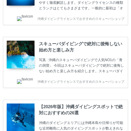
やすく徹底解説します。ダイビングライセンスの種類
とランクはとてもさまざまです。一般的に最初は「オ
ープンウォーター」のダイビングライセンスになりま
沖縄ダイビングライセンスでおすすめのスキューバショップ
す。 ダイビングのライセンスカードはダイビングの教
育機関もしくは指導団体が発行しています。教育機関
(指導団体)とは、営利もしくは非営利の団体や会社で
ダイバーの育成・指導や安全管理、環境保全などの活
動をしています。 ダイビングライセンスの種類はエン
スキューバダイビングで絶対に後悔しない
トリーレベルのライセンスからプロレベルのライセン
始め方と楽しみ方
スまでランク分けされています。各教育機関(指導団
体)によってライセンスカードの名称、トレーニング内
写真 : 沖縄のスキューバダイビングで人気NO1の「青
容に違いがありま...
の洞窟」 今回はスキューバダイビングで絶対に後悔し
ない始め方と楽しみ方を紹介します。スキューバダイ
ビングに興味があり、これから始めようとしている方
沖縄ダイビングライセンスでおすすめのスキューバショップ
やまだ始めて間もない初心者の方に必見の内容です。
スキューバダイビングの始め方と楽しみ方について学
ぶことは重要です。正しくない情報をもとに計画を立
ててしまうと、せっかく楽しみにしていたスキューバ
ダイビングが台無しになり後悔することになってしま
【2026年版】沖縄ダイビングスポットで絶
うかもしれません。 又、スキューバダイビングは事故
対におすすめの26選
のリスクがあるスポーツでもあります。もしかしたら
危険な思いをしてしまうかもしれません。 今回は現地
沖縄のダイビングエリアには沖縄本島や日帰りが可能
ダイビング...
な近郊離島に人気のダイビングスポットが数えきれな