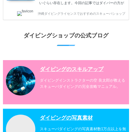
いぐらい存在します。今回の記事ではダイバーの方が
沖縄でダイビングを楽しむときにおすすめのダイビン
沖縄ダイビングライセンスでおすすめのスキューバショップ
グスポットを紹介します。 当スクールは、沖縄本島で
は北谷町、嘉手納町、読谷村、恩納村、名護市、本部
町、国頭村などへご案内しています。近郊の離島では
水納島、瀬底島、伊江島、伊計島、古宇利島などへご
ダイビングショップの公式ブログ
案内しております。 ダイビングライセンスをお持ちの
ダイバー向けのファンダイビングでは100ヶ所以上の
ダイビングスポットへご案内しております。体験ダイ
ビングでも多数のおすすめのダイビングスポットへご
案内しています。 ...
ダイビングのスキルアップ
ダイビングインストラクターの空 良太郎が教える
スキューバダイビングの完全攻略マニュアル。
ダイビングの写真素材
スキューバダイビングの写真素材数1万点以上を無