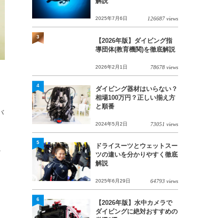
解説
2025年7月6日
126687 views
3
【2026年版】ダイビング指
導団体(教育機関)を徹底解説
2026年2月1日
78678 views
4
ダイビング器材はいらない？
相場100万円？正しい揃え方
と順番
バ
2024年5月2日
73051 views
5
ドライスーツとウェットスー
。
ツの違いを分かりやすく徹底
解説
2025年6月29日
64793 views
6
【2026年版】水中カメラで
ダイビングに絶対おすすめの