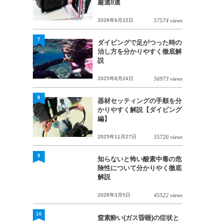
厳選8選
2026年6月22日
57574 views
7
ダイビングで足がつった時の
治し方を分かりやすく徹底解
説
2025年6月24日
56973 views
8
器材セッティングの手順を分
かりやすく解説【ダイビング
編】
2025年11月27日
55720 views
9
知らないと怖い酸素中毒の危
険性について分かりやく徹底
解説
2026年3月5日
45522 views
10
窒素酔い(ガス昏睡)の症状と