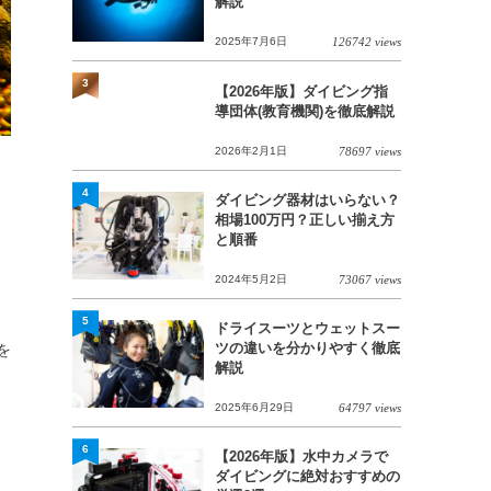
解説
2025年7月6日
126742 views
3
【2026年版】ダイビング指
導団体(教育機関)を徹底解説
2026年2月1日
78697 views
4
ダイビング器材はいらない？
相場100万円？正しい揃え方
と順番
2024年5月2日
73067 views
5
ドライスーツとウェットスー
ツの違いを分かりやすく徹底
を
解説
2025年6月29日
64797 views
6
【2026年版】水中カメラで
ダイビングに絶対おすすめの