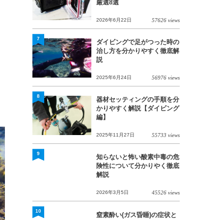
厳選8選
2026年6月22日
57626 views
7
ダイビングで足がつった時の
治し方を分かりやすく徹底解
説
2025年6月24日
56976 views
8
器材セッティングの手順を分
かりやすく解説【ダイビング
編】
2025年11月27日
55733 views
9
知らないと怖い酸素中毒の危
険性について分かりやく徹底
解説
2026年3月5日
45526 views
10
窒素酔い(ガス昏睡)の症状と