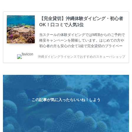
も安心してご参加下さい。 当スクールでダイビングラ
イセンスを取得したお客様、ファンダイビングのリピ
ーター様はファンダイビングの全てのコース費が
【完全貸切】沖縄体験ダイビング・初心者
10%OFF、フル器材レンタルが50%OFFになります。
OK！口コミで人気1位
沖縄本島周辺ビーチ・ファンダイビング ￥13800(税
込)【 2ビーチ 】 ウエイト / タンク / 送迎...
当スクールの体験ダイビングではWEBからのご予約で
格安キャンペーンを開催しています。はじめての方や
初心者の方も安心の全て1組で完全貸切のプライベー
トスタイルです。泳ぎに自信がない方や不安な方もお
沖縄ダイビングライセンスでおすすめのスキューバショップ
1人様から気軽にご参加ください。 全てのコースで高
画質の記念撮影&水中撮影付きです。初心者の方やダ
イビングライセンスに興味のある方にもおすすめで
す。 沖縄本島周辺ビーチ・体験ダイビング 格安キャ
ンペーン！！￥16800 ￥11800(税込) 器材 / 送迎 / 保
険 / 全て込み ダイビングがはじめての方や初心者でも
気軽に体験できる半日のコース。沖縄本島のビーチか
らのんびりダイビングを楽しめます...
この記事が気に入ったらいいね！しよう