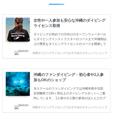
女性や一人参加も安心な沖縄のダイビング
ライセンス取得
ダイビングが初めての方向けのオープンウォーターか
らダイビングインストラクターのコースまで30種類以
上の豊富なダイビングライセンスのコースを開催して
います。又、海外で人気のテクニカルダイビング
沖縄ダイビングライセンスでおすすめのスキューバショップ
(TEC)のコースもご用意しています。 当スクールを受
講するお客様は一人参加などの少人数のご参加が最も
多いです。一人参加や少人数がメインのプライベート
スクールです。各種ダイビングライセンス取得コース
は年間を通じてキャンペーンを行っています。 ベーシ
沖縄のファンダイビング・初心者や1人参
ックダイバー(Cカード) 1日間+eラーニング 最安値キ
加もOKのショップ
ャンペーン ￥22800(税込) ￥16800(税込) 器材 / 送
迎 / 保険 / 全て込み ダイビング...
当スクールのファンダイビングでは沖縄本島中北部、
近郊離島で100ヶ所以上のダイビングスポットへご案
内しています。 1人旅や少人数の参加がほとんどのプ
ライベートスクールです。又、初心者の方や久しぶり
沖縄ダイビングライセンスでおすすめのスキューバショップ
の方も安心して楽しめるようにリフレッシュダイビン
グコースもご用意しています。お1人様も初心者の方