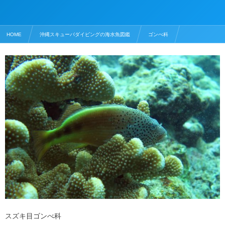
HOME
沖縄スキューバダイビングの海水魚図鑑
ゴンべ科
ホシゴンベ
スズキ目ゴンべ科