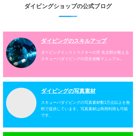
水納島、瀬底島、伊江島、伊計島、古宇利島などへご
ダイビングショップの公式ブログ
案内しております。 ダイビングライセンスをお持ちの
ダイバー向けのファンダイビングでは100ヶ所以上の
ダイビングスポットへご案内しております。体験ダイ
ビングでも多数のおすすめのダイビングスポットへご
案内しています。 ...
ダイビングのスキルアップ
ダイビングインストラクターの空 良太郎が教える
スキューバダイビングの完全攻略マニュアル。
ダイビングの写真素材
スキューバダイビングの写真素材数1万点以上を無
料で提供しています。写真素材は商用利用も可能
です。