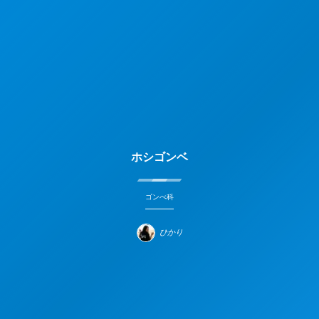
ホシゴンベ
ゴンべ科
ひかり