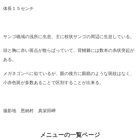
体長１５センチ
サンゴ礁域の浅所に生息、主に枝状サンゴの周辺に生息している。
頭と胸に赤い斑点が散らばっていて、背鰭棘には数本の糸状突起が
ある。
メガネゴンベに似ているが、眼の後方に眼鏡のような斑紋はなく、
小赤色斑が多数あることで区別することが出来る。
撮影地 恩納村 真栄田岬
メニューの一覧ページ