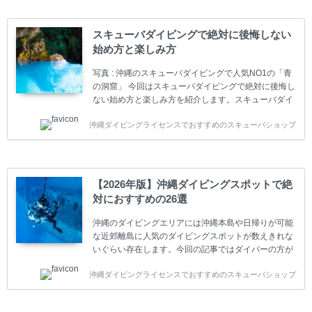
(指導団体)とは、営利もしくは非営利の団体や会社で
ダイバーの育成・指導や安全管理、環境保全などの活
動をしています。 ダイビングライセンスの種類はエン
スキューバダイビングで絶対に後悔しない
トリーレベルのライセンスからプロレベルのライセン
始め方と楽しみ方
スまでランク分けされています。各教育機関(指導団
体)によってライセンスカードの名称、トレーニング内
写真 : 沖縄のスキューバダイビングで人気NO1の「青
容に違いがありま...
の洞窟」 今回はスキューバダイビングで絶対に後悔し
ない始め方と楽しみ方を紹介します。スキューバダイ
ビングに興味があり、これから始めようとしている方
沖縄ダイビングライセンスでおすすめのスキューバショップ
やまだ始めて間もない初心者の方に必見の内容です。
スキューバダイビングの始め方と楽しみ方について学
ぶことは重要です。正しくない情報をもとに計画を立
ててしまうと、せっかく楽しみにしていたスキューバ
ダイビングが台無しになり後悔することになってしま
【2026年版】沖縄ダイビングスポットで絶
うかもしれません。 又、スキューバダイビングは事故
対におすすめの26選
のリスクがあるスポーツでもあります。もしかしたら
危険な思いをしてしまうかもしれません。 今回は現地
沖縄のダイビングエリアには沖縄本島や日帰りが可能
ダイビング...
な近郊離島に人気のダイビングスポットが数えきれな
いぐらい存在します。今回の記事ではダイバーの方が
沖縄でダイビングを楽しむときにおすすめのダイビン
沖縄ダイビングライセンスでおすすめのスキューバショップ
グスポットを紹介します。 当スクールは、沖縄本島で
は北谷町、嘉手納町、読谷村、恩納村、名護市、本部
町、国頭村などへご案内しています。近郊の離島では