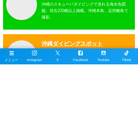
沖縄のスキューバダイビングで見れる海水魚図
鑑。現在220種以上掲載。沖縄本島、近郊離島で
撮影。
沖縄ダイビングスポット
掲載エリアは沖縄本島全域、近郊離島を含むおす
メニュー
Instagram
X
Facebook
Youtube
Tiktok
すめの約100ヶ所以上のダイビングポイント。
公式SNSアカウント