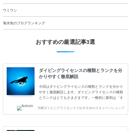
ウミウシ
海水魚のブログランキング
おすすめの厳選記事3選
ダイビングライセンスの種類とランクを分
かりやすく徹底解説
今回はダイビングライセンスの種類とランクを分かり
やすく徹底解説します。ダイビングライセンスの種類
とランクはとてもさまざまです。一般的に最初は「オ
ープンウォーター」のダイビングライセンスになりま
沖縄ダイビングライセンスでおすすめのスキューバショップ
す。 ダイビングのライセンスカードはダイビングの教
育機関もしくは指導団体が発行しています。教育機関
(指導団体)とは、営利もしくは非営利の団体や会社で
ダイバーの育成・指導や安全管理、環境保全などの活
動をしています。 ダイビングライセンスの種類はエン