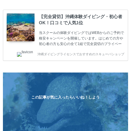
も安心してご参加下さい。 当スクールでダイビングラ
イセンスを取得したお客様、ファンダイビングのリピ
ーター様はファンダイビングの全てのコース費が
【完全貸切】沖縄体験ダイビング・初心者
10%OFF、フル器材レンタルが50%OFFになります。
OK！口コミで人気1位
沖縄本島周辺ビーチ・ファンダイビング ￥13800(税
込)【 2ビーチ 】 ウエイト / タンク / 送迎...
当スクールの体験ダイビングではWEBからのご予約で
格安キャンペーンを開催しています。はじめての方や
初心者の方も安心の全て1組で完全貸切のプライベー
トスタイルです。泳ぎに自信がない方や不安な方もお
沖縄ダイビングライセンスでおすすめのスキューバショップ
1人様から気軽にご参加ください。 全てのコースで高
画質の記念撮影&水中撮影付きです。初心者の方やダ
イビングライセンスに興味のある方にもおすすめで
す。 沖縄本島周辺ビーチ・体験ダイビング 格安キャ
ンペーン！！￥16800 ￥11800(税込) 器材 / 送迎 / 保
険 / 全て込み ダイビングがはじめての方や初心者でも
気軽に体験できる半日のコース。沖縄本島のビーチか
らのんびりダイビングを楽しめます...
この記事が気に入ったらいいね！しよう