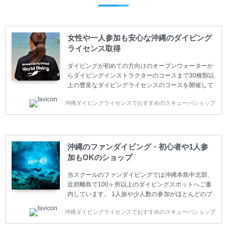
女性や一人参加も安心な沖縄のダイビング
ライセンス取得
ダイビングが初めての方向けのオープンウォーターか
らダイビングインストラクターのコースまで30種類以
上の豊富なダイビングライセンスのコースを開催して
います。又、海外で人気のテクニカルダイビング
沖縄ダイビングライセンスでおすすめのスキューバショップ
(TEC)のコースもご用意しています。 当スクールを受
講するお客様は一人参加などの少人数のご参加が最も
多いです。一人参加や少人数がメインのプライベート
スクールです。各種ダイビングライセンス取得コース
は年間を通じてキャンペーンを行っています。 ベーシ
沖縄のファンダイビング・初心者や1人参
ックダイバー(Cカード) 1日間+eラーニング 最安値キ
加もOKのショップ
ャンペーン ￥22800(税込) ￥16800(税込) 器材 / 送
迎 / 保険 / 全て込み ダイビング...
当スクールのファンダイビングでは沖縄本島中北部、
近郊離島で100ヶ所以上のダイビングスポットへご案
内しています。 1人旅や少人数の参加がほとんどのプ
ライベートスクールです。又、初心者の方や久しぶり
沖縄ダイビングライセンスでおすすめのスキューバショップ
の方も安心して楽しめるようにリフレッシュダイビン
グコースもご用意しています。お1人様も初心者の方