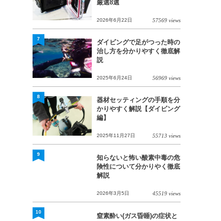
厳選8選
2026年6月22日
57569 views
7
ダイビングで足がつった時の
治し方を分かりやすく徹底解
説
2025年6月24日
56969 views
8
器材セッティングの手順を分
かりやすく解説【ダイビング
編】
2025年11月27日
55713 views
9
知らないと怖い酸素中毒の危
険性について分かりやく徹底
解説
2026年3月5日
45519 views
10
窒素酔い(ガス昏睡)の症状と