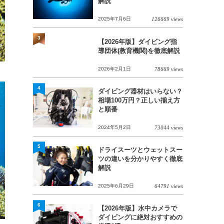
解説
2025年7月6日
126669 views
3
【2026年版】ダイビング指
導団体(教育機関)を徹底解説
2026年2月1日
78669 views
4
ダイビング器材はいらない？
相場100万円？正しい揃え方
と順番
2024年5月2日
73044 views
5
ドライスーツとウェットスー
ツの違いを分かりやすく徹底
解説
2025年6月29日
64791 views
6
【2026年版】水中カメラで
ダイビングに絶対おすすめの