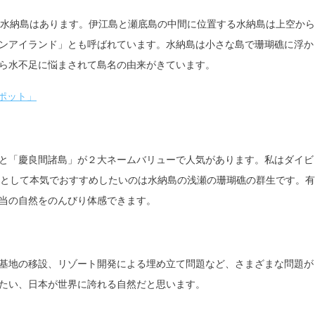
に水納島はあります。伊江島と瀬底島の中間に位置する水納島は上空から
ンアイランド」とも呼ばれています。水納島は小さな島で珊瑚礁に浮か
ら水不足に悩まされて島名の由来がきています。
ポット」
と「慶良間諸島」が２大ネームバリューで人気があります。私はダイビ
ドとして本気でおすすめしたいのは水納島の浅瀬の珊瑚礁の群生です。有
当の自然をのんびり体感できます。
基地の移設、リゾート開発による埋め立て問題など、さまざまな問題が
たい、日本が世界に誇れる自然だと思います。