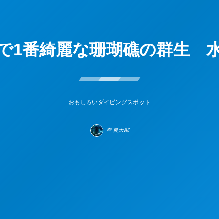
で1番綺麗な珊瑚礁の群生 
おもしろいダイビングスポット
空 良太郎