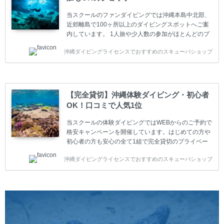
ャンペーン ￥22800(税込) ￥16800(税込) 器材 / 送
迎 / 保険 / 全て込み ダイビング...
当スクールのファンダイビングでは沖縄本島中北部、
近郊離島で100ヶ所以上のダイビングスポットへご案
内しています。 1人旅や少人数の参加がほとんどのプ
ライベートスクールです。又、初心者の方や久しぶり
沖縄ダイビングライセンスでおすすめのスキューバショップ
の方も安心して楽しめるようにリフレッシュダイビン
グコースもご用意しています。お1人様も初心者の方
も安心してご参加下さい。 当スクールでダイビングラ
イセンスを取得したお客様、ファンダイビングのリピ
ーター様はファンダイビングの全てのコース費が
【完全貸切】沖縄体験ダイビング・初心者
10%OFF、フル器材レンタルが50%OFFになります。
OK！口コミで人気1位
沖縄本島周辺ビーチ・ファンダイビング ￥13800(税
込)【 2ビーチ 】 ウエイト / タンク / 送迎...
当スクールの体験ダイビングではWEBからのご予約で
格安キャンペーンを開催しています。はじめての方や
初心者の方も安心の全て1組で完全貸切のプライベー
トスタイルです。泳ぎに自信がない方や不安な方もお
沖縄ダイビングライセンスでおすすめのスキューバショップ
1人様から気軽にご参加ください。 全てのコースで高
画質の記念撮影&水中撮影付きです。初心者の方やダ
イビングライセンスに興味のある方にもおすすめで
す。 沖縄本島周辺ビーチ・体験ダイビング 格安キャ
ンペーン！！￥16800 ￥11800(税込) 器材 / 送迎 / 保
険 / 全て込み ダイビングがはじめての方や初心者でも
気軽に体験できる半日のコース。沖縄本島のビーチか