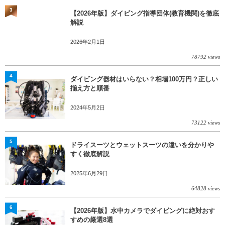
3
【2026年版】ダイビング指導団体(教育機関)を徹底
解説
2026年2月1日
78792 views
4
ダイビング器材はいらない？相場100万円？正しい
揃え方と順番
2024年5月2日
73122 views
5
ドライスーツとウェットスーツの違いを分かりや
すく徹底解説
2025年6月29日
64828 views
6
【2026年版】水中カメラでダイビングに絶対おす
すめの厳選8選