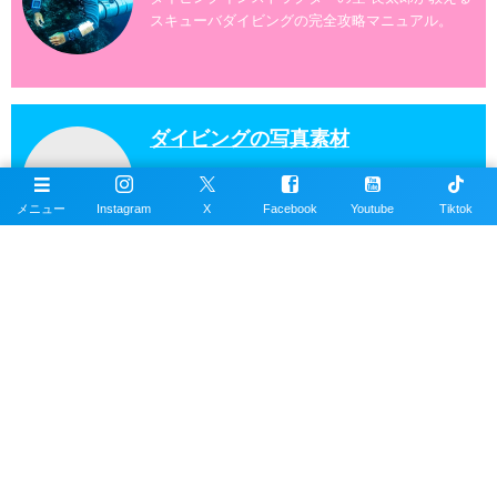
スキューバダイビングの完全攻略マニュアル。
ダイビングの写真素材
スキューバダイビングの写真素材数1万点以上を無
料で提供しています。写真素材は商用利用も可能
メニュー
Instagram
X
Facebook
Youtube
Tiktok
です。
沖縄ダイビングの魚図鑑
沖縄のスキューバダイビングで見れる海水魚図
鑑。現在220種以上掲載。沖縄本島、近郊離島で
撮影。