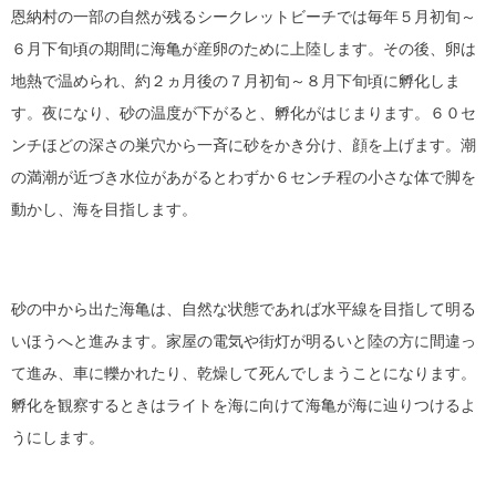
恩納村の一部の自然が残るシークレットビーチでは毎年５月初旬～
６月下旬頃の期間に海亀が産卵のために上陸します。その後、卵は
地熱で温められ、約２ヵ月後の７月初旬～８月下旬頃に孵化しま
す。夜になり、砂の温度が下がると、孵化がはじまります。６０セ
ンチほどの深さの巣穴から一斉に砂をかき分け、顔を上げます。潮
の満潮が近づき水位があがるとわずか６センチ程の小さな体で脚を
動かし、海を目指します。
砂の中から出た海亀は、自然な状態であれば水平線を目指して明る
いほうへと進みます。家屋の電気や街灯が明るいと陸の方に間違っ
て進み、車に轢かれたり、乾燥して死んでしまうことになります。
孵化を観察するときはライトを海に向けて海亀が海に辿りつけるよ
うにします。