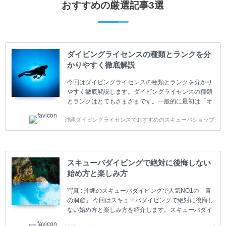
おすすめの厳選記事3選
ダイビングライセンスの種類とランクを分
かりやすく徹底解説
今回はダイビングライセンスの種類とランクを分かり
やすく徹底解説します。ダイビングライセンスの種類
とランクはとてもさまざまです。一般的に最初は「オ
ープンウォーター」のダイビングライセンスになりま
沖縄ダイビングライセンスでおすすめのスキューバショップ
す。 ダイビングのライセンスカードはダイビングの教
育機関もしくは指導団体が発行しています。教育機関
(指導団体)とは、営利もしくは非営利の団体や会社で
ダイバーの育成・指導や安全管理、環境保全などの活
動をしています。 ダイビングライセンスの種類はエン
スキューバダイビングで絶対に後悔しない
トリーレベルのライセンスからプロレベルのライセン
始め方と楽しみ方
スまでランク分けされています。各教育機関(指導団
体)によってライセンスカードの名称、トレーニング内
写真 : 沖縄のスキューバダイビングで人気NO1の「青
容に違いがありま...
の洞窟」 今回はスキューバダイビングで絶対に後悔し
ない始め方と楽しみ方を紹介します。スキューバダイ
ビングに興味があり、これから始めようとしている方