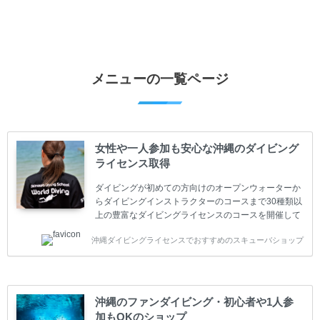
メニューの一覧ページ
女性や一人参加も安心な沖縄のダイビング
ライセンス取得
ダイビングが初めての方向けのオープンウォーターか
らダイビングインストラクターのコースまで30種類以
上の豊富なダイビングライセンスのコースを開催して
います。又、海外で人気のテクニカルダイビング
沖縄ダイビングライセンスでおすすめのスキューバショップ
(TEC)のコースもご用意しています。 当スクールを受
講するお客様は一人参加などの少人数のご参加が最も
多いです。一人参加や少人数がメインのプライベート
スクールです。各種ダイビングライセンス取得コース
は年間を通じてキャンペーンを行っています。 ベーシ
沖縄のファンダイビング・初心者や1人参
ックダイバー(Cカード) 1日間+eラーニング 最安値キ
加もOKのショップ