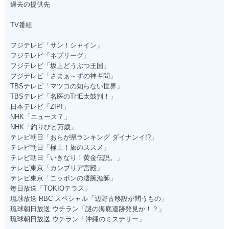
過去の提供先
TV番組
フジテレビ「サン！シャイン」
フジテレビ「ネプリーグ」
フジテレビ「坂上どうぶつ王国」
フジテレビ「さまぁ～ずの神ギ問」
TBSテレビ「マツコの知らない世界」
TBSテレビ「名医のTHE太鼓判！」
日本テレビ「ZIP!」
NHK「ニュース７」
NHK「釣りびと万歳」
テレビ朝日「おらが県ランキング ダイナンイ!?」
テレビ朝日「極上！旅のススメ」
テレビ朝日「いきなり！黄金伝説。」
テレビ東京「カンブリア宮殿」
テレビ東京「ニッポンの凄腕漁師」
毎日放送「TOKIOテラス」
琉球放送 RBC スペシャル「辺野古移設が問うもの」
琉球朝日放送 ウチラン「謎の海底遺跡発見か！？」
琉球朝日放送 ウチラン「沖縄のミステリー」