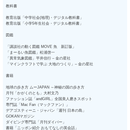
教科書
教育出版「中学社会(地理)・デジタル教科書」
教育出版「小学5年生社会・デジタル教科書」
図鑑
「講談社の動く図鑑 MOVE 魚 新訂版」
「まーるい魚図鑑」松浦啓一
「異常気象図鑑」平井信行 – 金の星社
「マインクラフトで学ぶ 大地のつくり」– 金の星社
書籍
地球の歩き方 ムーJAPAN ～神秘の国の歩き方
月刊「かがくのとも」大村文乃
ファッション誌「andGIRL」全国美人磨きスポット
専門誌「Mac Fan（マックファン）」
デアゴスティーニ・ジャパン「週刊 日本の島」
GOKANマガジン
ダイビング専門誌「月刊ダイバー」
書籍「ニッポン紹介 おもてなしの英会話」