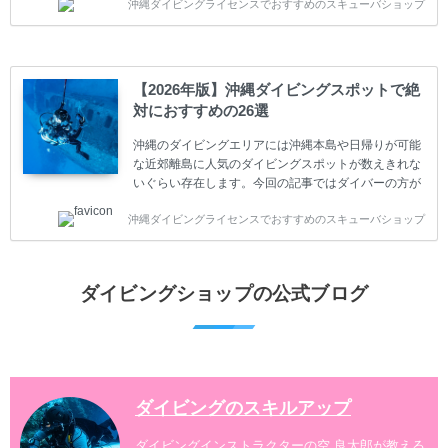
沖縄ダイビングライセンスでおすすめのスキューバショップ
やまだ始めて間もない初心者の方に必見の内容です。
スキューバダイビングの始め方と楽しみ方について学
ぶことは重要です。正しくない情報をもとに計画を立
ててしまうと、せっかく楽しみにしていたスキューバ
ダイビングが台無しになり後悔することになってしま
【2026年版】沖縄ダイビングスポットで絶
うかもしれません。 又、スキューバダイビングは事故
対におすすめの26選
のリスクがあるスポーツでもあります。もしかしたら
危険な思いをしてしまうかもしれません。 今回は現地
沖縄のダイビングエリアには沖縄本島や日帰りが可能
ダイビング...
な近郊離島に人気のダイビングスポットが数えきれな
いぐらい存在します。今回の記事ではダイバーの方が
沖縄でダイビングを楽しむときにおすすめのダイビン
沖縄ダイビングライセンスでおすすめのスキューバショップ
グスポットを紹介します。 当スクールは、沖縄本島で
は北谷町、嘉手納町、読谷村、恩納村、名護市、本部
町、国頭村などへご案内しています。近郊の離島では
水納島、瀬底島、伊江島、伊計島、古宇利島などへご
ダイビングショップの公式ブログ
案内しております。 ダイビングライセンスをお持ちの
ダイバー向けのファンダイビングでは100ヶ所以上の
ダイビングスポットへご案内しております。体験ダイ
ビングでも多数のおすすめのダイビングスポットへご
案内しています。 ...
ダイビングのスキルアップ
ダイビングインストラクターの空 良太郎が教える