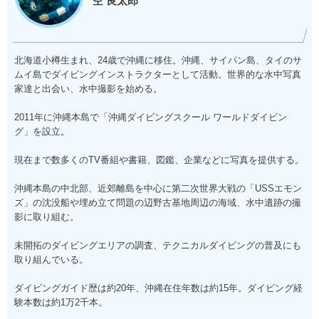
空 良太郎
北海道小樽生まれ、24歳で沖縄に移住。沖縄、サイパン島、タイのサ
ムイ島でダイビングインストラクターとして活動。世界的な水中写真
家達と出会い、水中撮影を始める。
2011年に沖縄本島で「沖縄ダイビングスクール ワールドダイビン
グ」を設立。
現在まで数多くのTV番組や書籍、図鑑、企業などに写真を提供する。
沖縄本島の中北部、近郊離島を中心に第二次世界大戦の「USSエモン
ズ」の沈没船や埋め立て問題の辺野古基地周辺の海域、水中遺跡の撮
影に取り組む。
未開拓のダイビングエリアの調査、テクニカルダイビングの普及にも
取り組んでいる。
ダイビングガイド歴は約20年、沖縄在住年数は約15年。ダイビング経
験本数は約1万2千本。