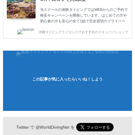
沖縄本島周辺ビーチ・ファンダイビング ￥13800(税
込)【 2ビーチ 】 ウエイト / タンク / 送迎...
当スクールの体験ダイビングではWEBからのご予約で
格安キャンペーンを開催しています。はじめての方や
初心者の方も安心の全て1組で完全貸切のプライベー
トスタイルです。泳ぎに自信がない方や不安な方もお
沖縄ダイビングライセンスでおすすめのスキューバショップ
1人様から気軽にご参加ください。 全てのコースで高
画質の記念撮影&水中撮影付きです。初心者の方やダ
イビングライセンスに興味のある方にもおすすめで
す。 沖縄本島周辺ビーチ・体験ダイビング 格安キャ
ンペーン！！￥16800 ￥11800(税込) 器材 / 送迎 / 保
険 / 全て込み ダイビングがはじめての方や初心者でも
気軽に体験できる半日のコース。沖縄本島のビーチか
らのんびりダイビングを楽しめます...
この記事が気に入ったらいいね！しよう
Twitter で
@WorldDivingNet
を