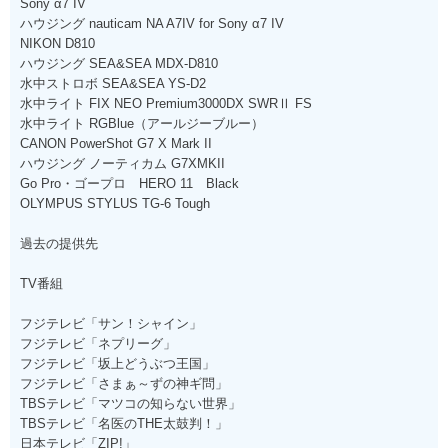
Sony α7 IV
ハウジング nauticam NA A7IV for Sony α7 IV
NIKON D810
ハウジング SEA&SEA MDX-D810
水中ストロボ SEA&SEA YS-D2
水中ライト FIX NEO Premium3000DX SWRⅡ FS
水中ライト RGBlue（アールジーブルー）
CANON PowerShot G7 X Mark II
ハウジング ノーティカム G7XMKII
Go Pro・ゴープロ HERO 11 Black
OLYMPUS STYLUS TG-6 Tough
過去の提供先
TV番組
フジテレビ「サン！シャイン」
フジテレビ「ネプリーグ」
フジテレビ「坂上どうぶつ王国」
フジテレビ「さまぁ～ずの神ギ問」
TBSテレビ「マツコの知らない世界」
TBSテレビ「名医のTHE太鼓判！」
日本テレビ「ZIP!」