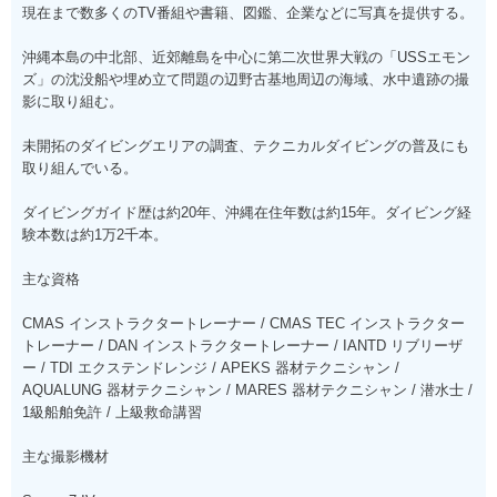
現在まで数多くのTV番組や書籍、図鑑、企業などに写真を提供する。
沖縄本島の中北部、近郊離島を中心に第二次世界大戦の「USSエモン
ズ」の沈没船や埋め立て問題の辺野古基地周辺の海域、水中遺跡の撮
影に取り組む。
未開拓のダイビングエリアの調査、テクニカルダイビングの普及にも
取り組んでいる。
ダイビングガイド歴は約20年、沖縄在住年数は約15年。ダイビング経
験本数は約1万2千本。
主な資格
CMAS インストラクタートレーナー / CMAS TEC インストラクター
トレーナー / DAN インストラクタートレーナー / IANTD リブリーザ
ー / TDI エクステンドレンジ / APEKS 器材テクニシャン /
AQUALUNG 器材テクニシャン / MARES 器材テクニシャン / 潜水士 /
1級船舶免許 / 上級救命講習
主な撮影機材