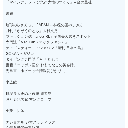
「マインクラフトで学ぶ 大地のつくり」– 金の星社
書籍
地球の歩き方 ムーJAPAN ～神秘の国の歩き方
月刊「かがくのとも」大村文乃
ファッション誌「andGIRL」全国美人磨きスポット
専門誌「Mac Fan（マックファン）」
デアゴスティーニ・ジャパン「週刊 日本の島」
GOKANマガジン
ダイビング専門誌「月刊ダイバー」
書籍「ニッポン紹介 おもてなしの英会話」
児童書「ポピーっ子情報誌ぴかり!!」
水族館
世界最大級の水族館 海遊館
おたる水族館 マングローブ
企業・団体
ナショナル ジオグラフィック
南気象予報士事務所