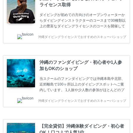
ライセンス取得
ダイビングが初めての方向けのオープンウォーターか
らダイビングインストラクターのコースまで30種類以
上の豊富なダイビングライセンスのコースを開催して
います。又、海外で人気のテクニカルダイビング
沖縄ダイビングライセンスでおすすめのスキューバショップ
(TEC)のコースもご用意しています。 当スクールを受
講するお客様は一人参加などの少人数のご参加が最も
多いです。一人参加や少人数がメインのプライベート
スクールです。各種ダイビングライセンス取得コース
は年間を通じてキャンペーンを行っています。 ベーシ
沖縄のファンダイビング・初心者や1人参
ックダイバー(Cカード) 1日間+eラーニング 最安値キ
加もOKのショップ
ャンペーン ￥22800(税込) ￥16800(税込) 器材 / 送
迎 / 保険 / 全て込み ダイビング...
当スクールのファンダイビングでは沖縄本島中北部、
近郊離島で100ヶ所以上のダイビングスポットへご案
内しています。 1人旅や少人数の参加がほとんどのプ
ライベートスクールです。又、初心者の方や久しぶり
沖縄ダイビングライセンスでおすすめのスキューバショップ
の方も安心して楽しめるようにリフレッシュダイビン
グコースもご用意しています。お1人様も初心者の方
も安心してご参加下さい。 当スクールでダイビングラ
イセンスを取得したお客様、ファンダイビングのリピ
ーター様はファンダイビングの全てのコース費が
【完全貸切】沖縄体験ダイビング・初心者
10%OFF、フル器材レンタルが50%OFFになります。
OK！口コミで人気1位