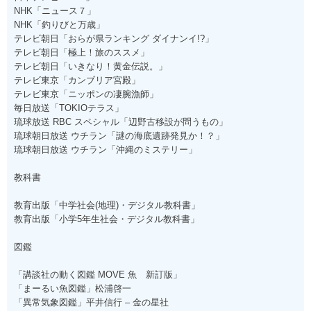
NHK「ニュース７」
NHK「釣りびと万歳」
テレビ朝日「おらが県ランキング ダイナンイ!?」
テレビ朝日「極上！旅のススメ」
テレビ朝日「いきなり！黄金伝説。」
テレビ東京「カンブリア宮殿」
テレビ東京「ニッポンの凄腕漁師」
毎日放送「TOKIOテラス」
琉球放送 RBC スペシャル「辺野古移設が問うもの」
琉球朝日放送 ウチラン「謎の海底遺跡発見か！？」
琉球朝日放送 ウチラン「沖縄のミステリー」
教科書
教育出版「中学社会(地理)・デジタル教科書」
教育出版「小学5年生社会・デジタル教科書」
図鑑
「講談社の動く図鑑 MOVE 魚 新訂版」
「まーるい魚図鑑」松浦啓一
「異常気象図鑑」平井信行 – 金の星社