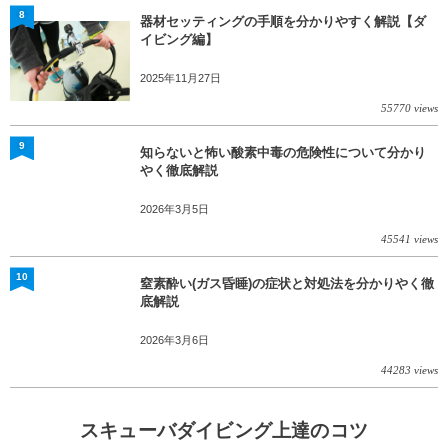
8
器材セッティングの手順を分かりやすく解説【ダ
イビング編】
2025年11月27日
55770 views
9
知らないと怖い酸素中毒の危険性について分かり
やく徹底解説
2026年3月5日
45541 views
10
窒素酔い(ガス昏睡)の症状と対処法を分かりやく徹
底解説
2026年3月6日
44283 views
スキューバダイビング上達のコツ