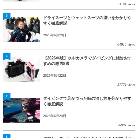
73104 views
5
ドライスーツとウェットスーツの違いを分かりや
すく徹底解説
2025年6月29日
64815 views
6
【2026年版】水中カメラでダイビングに絶対おす
すめの厳選8選
2026年6月22日
57771 views
7
ダイビングで足がつった時の治し方を分かりやす
く徹底解説
2025年6月24日
56991 views
8