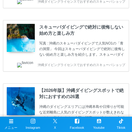
沖縄ダイビングライセンスでおすすめのスキューバショップ
す。 ダイビングのライセンスカードはダイビングの教
育機関もしくは指導団体が発行しています。教育機関
(指導団体)とは、営利もしくは非営利の団体や会社で
ダイバーの育成・指導や安全管理、環境保全などの活
動をしています。 ダイビングライセンスの種類はエン
スキューバダイビングで絶対に後悔しない
トリーレベルのライセンスからプロレベルのライセン
始め方と楽しみ方
スまでランク分けされています。各教育機関(指導団
体)によってライセンスカードの名称、トレーニング内
写真 : 沖縄のスキューバダイビングで人気NO1の「青
容に違いがありま...
の洞窟」 今回はスキューバダイビングで絶対に後悔し
ない始め方と楽しみ方を紹介します。スキューバダイ
ビングに興味があり、これから始めようとしている方
沖縄ダイビングライセンスでおすすめのスキューバショップ
やまだ始めて間もない初心者の方に必見の内容です。
スキューバダイビングの始め方と楽しみ方について学
ぶことは重要です。正しくない情報をもとに計画を立
ててしまうと、せっかく楽しみにしていたスキューバ
ダイビングが台無しになり後悔することになってしま
【2026年版】沖縄ダイビングスポットで絶
うかもしれません。 又、スキューバダイビングは事故
対におすすめの26選
のリスクがあるスポーツでもあります。もしかしたら
危険な思いをしてしまうかもしれません。 今回は現地
沖縄のダイビングエリアには沖縄本島や日帰りが可能
ダイビング...
な近郊離島に人気のダイビングスポットが数えきれな
いぐらい存在します。今回の記事ではダイバーの方が
沖縄でダイビングを楽しむときにおすすめのダイビン
メニュー
Instagram
X
Facebook
Youtube
Tiktok
沖縄ダイビングライセンスでおすすめのスキューバショップ
グスポットを紹介します。 当スクールは、沖縄本島で