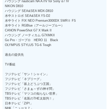
ハウジング nauticam NA A7IV for Sony α7 IV
NIKON D810
ハウジング SEA&SEA MDX-D810
水中ストロボ SEA&SEA YS-D2
水中ライト FIX NEO Premium3000DX SWRⅡ FS
水中ライト RGBlue（アールジーブルー）
CANON PowerShot G7 X Mark II
ハウジング ノーティカム G7XMKII
Go Pro・ゴープロ HERO 11 Black
OLYMPUS STYLUS TG-6 Tough
過去の提供先
TV番組
フジテレビ「サン！シャイン」
フジテレビ「ネプリーグ」
フジテレビ「坂上どうぶつ王国」
フジテレビ「さまぁ～ずの神ギ問」
TBSテレビ「マツコの知らない世界」
TBSテレビ「名医のTHE太鼓判！」
日本テレビ「ZIP!」
NHK「ニュース７」