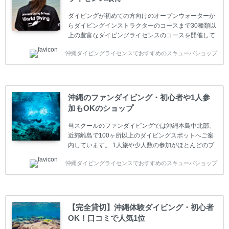
ダイビングが初めての方向けのオープンウォーターか
らダイビングインストラクターのコースまで30種類以
上の豊富なダイビングライセンスのコースを開催して
います。又、海外で人気のテクニカルダイビング
沖縄ダイビングライセンスでおすすめのスキューバショップ
(TEC)のコースもご用意しています。 当スクールを受
講するお客様は一人参加などの少人数のご参加が最も
多いです。一人参加や少人数がメインのプライベート
スクールです。各種ダイビングライセンス取得コース
は年間を通じてキャンペーンを行っています。 ベーシ
沖縄のファンダイビング・初心者や1人参
ックダイバー(Cカード) 1日間+eラーニング 最安値キ
加もOKのショップ
ャンペーン ￥22800(税込) ￥16800(税込) 器材 / 送
迎 / 保険 / 全て込み ダイビング...
当スクールのファンダイビングでは沖縄本島中北部、
近郊離島で100ヶ所以上のダイビングスポットへご案
内しています。 1人旅や少人数の参加がほとんどのプ
ライベートスクールです。又、初心者の方や久しぶり
沖縄ダイビングライセンスでおすすめのスキューバショップ
の方も安心して楽しめるようにリフレッシュダイビン
グコースもご用意しています。お1人様も初心者の方
も安心してご参加下さい。 当スクールでダイビングラ
イセンスを取得したお客様、ファンダイビングのリピ
ーター様はファンダイビングの全てのコース費が
【完全貸切】沖縄体験ダイビング・初心者
10%OFF、フル器材レンタルが50%OFFになります。
OK！口コミで人気1位
沖縄本島周辺ビーチ・ファンダイビング ￥13800(税