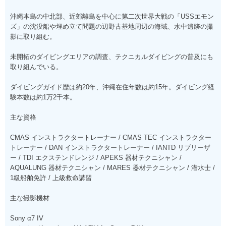
沖縄本島の中北部、近郊離島を中心に第二次世界大戦の「USSエモン
ズ」の沈没船や埋め立て問題の辺野古基地周辺の海域、水中遺跡の撮
影に取り組む。
未開拓のダイビングエリアの調査、テクニカルダイビングの普及にも
取り組んでいる。
ダイビングガイド歴は約20年、沖縄在住年数は約15年。ダイビング経
験本数は約1万2千本。
主な資格
CMAS インストラクタートレーナー / CMAS TEC インストラクター
トレーナー / DAN インストラクタートレーナー / IANTD リブリーザ
ー / TDI エクステンドレンジ / APEKS 器材テクニシャン /
AQUALUNG 器材テクニシャン / MARES 器材テクニシャン / 潜水士 /
1級船舶免許 / 上級救命講習
主な撮影機材
Sony α7 IV