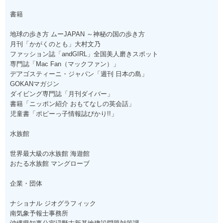
書籍
地球の歩き方 ムーJAPAN ～神秘の国の歩き方
月刊「かがくのとも」大村文乃
ファッション誌「andGIRL」全国美人磨きスポット
専門誌「Mac Fan（マックファン）」
デアゴスティーニ・ジャパン「週刊 日本の島」
GOKANマガジン
ダイビング専門誌「月刊ダイバー」
書籍「ニッポン紹介 おもてなしの英会話」
児童書「ポピーっ子情報誌ぴかり!!」
水族館
世界最大級の水族館 海遊館
おたる水族館 マングローブ
企業・団体
ナショナル ジオグラフィック
南気象予報士事務所