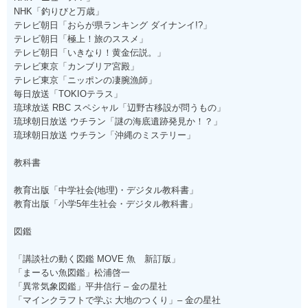
NHK「釣りびと万歳」
テレビ朝日「おらが県ランキング ダイナンイ!?」
テレビ朝日「極上！旅のススメ」
テレビ朝日「いきなり！黄金伝説。」
テレビ東京「カンブリア宮殿」
テレビ東京「ニッポンの凄腕漁師」
毎日放送「TOKIOテラス」
琉球放送 RBC スペシャル「辺野古移設が問うもの」
琉球朝日放送 ウチラン「謎の海底遺跡発見か！？」
琉球朝日放送 ウチラン「沖縄のミステリー」
教科書
教育出版「中学社会(地理)・デジタル教科書」
教育出版「小学5年生社会・デジタル教科書」
図鑑
「講談社の動く図鑑 MOVE 魚 新訂版」
「まーるい魚図鑑」松浦啓一
「異常気象図鑑」平井信行 – 金の星社
「マインクラフトで学ぶ 大地のつくり」– 金の星社