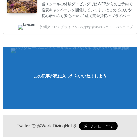
込)【 2ビーチ 】 ウエイト / タンク / 送迎...
当スクールの体験ダイビングではWEBからのご予約で
格安キャンペーンを開催しています。はじめての方や
初心者の方も安心の全て1組で完全貸切のプライベー
トスタイルです。泳ぎに自信がない方や不安な方もお
沖縄ダイビングライセンスでおすすめのスキューバショップ
1人様から気軽にご参加ください。 全てのコースで高
画質の記念撮影&水中撮影付きです。初心者の方やダ
イビングライセンスに興味のある方にもおすすめで
す。 沖縄本島周辺ビーチ・体験ダイビング 格安キャ
ンペーン！！￥16800 ￥11800(税込) 器材 / 送迎 / 保
険 / 全て込み ダイビングがはじめての方や初心者でも
気軽に体験できる半日のコース。沖縄本島のビーチか
らのんびりダイビングを楽しめます...
この記事が気に入ったらいいね！しよう
Twitter で
@WorldDivingNet
を