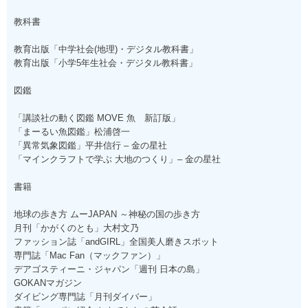
教科書
教育出版「中学社会(地理)・デジタル教科書」
教育出版「小学5年生社会・デジタル教科書」
図鑑
「講談社の動く図鑑 MOVE 魚 新訂版」
「まーるい魚図鑑」松浦啓一
「異常気象図鑑」平井信行 – 金の星社
「マインクラフトで学ぶ 大地のつくり」– 金の星社
書籍
地球の歩き方 ムーJAPAN ～神秘の国の歩き方
月刊「かがくのとも」大村文乃
ファッション誌「andGIRL」全国美人磨きスポット
専門誌「Mac Fan（マックファン）」
デアゴスティーニ・ジャパン「週刊 日本の島」
GOKANマガジン
ダイビング専門誌「月刊ダイバー」