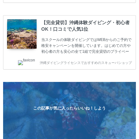
グコースもご用意しています。お1人様も初心者の方
も安心してご参加下さい。 当スクールでダイビングラ
イセンスを取得したお客様、ファンダイビングのリピ
ーター様はファンダイビングの全てのコース費が
【完全貸切】沖縄体験ダイビング・初心者
10%OFF、フル器材レンタルが50%OFFになります。
OK！口コミで人気1位
沖縄本島周辺ビーチ・ファンダイビング ￥13800(税
込)【 2ビーチ 】 ウエイト / タンク / 送迎...
当スクールの体験ダイビングではWEBからのご予約で
格安キャンペーンを開催しています。はじめての方や
初心者の方も安心の全て1組で完全貸切のプライベー
トスタイルです。泳ぎに自信がない方や不安な方もお
沖縄ダイビングライセンスでおすすめのスキューバショップ
1人様から気軽にご参加ください。 全てのコースで高
画質の記念撮影&水中撮影付きです。初心者の方やダ
イビングライセンスに興味のある方にもおすすめで
す。 沖縄本島周辺ビーチ・体験ダイビング 格安キャ
ンペーン！！￥16800 ￥11800(税込) 器材 / 送迎 / 保
険 / 全て込み ダイビングがはじめての方や初心者でも
気軽に体験できる半日のコース。沖縄本島のビーチか
らのんびりダイビングを楽しめます...
この記事が気に入ったらいいね！しよう