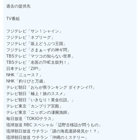
過去の提供先
TV番組
フジテレビ「サン！シャイン」
フジテレビ「ネプリーグ」
フジテレビ「坂上どうぶつ王国」
フジテレビ「さまぁ～ずの神ギ問」
TBSテレビ「マツコの知らない世界」
TBSテレビ「名医のTHE太鼓判！」
日本テレビ「ZIP!」
NHK「ニュース７」
NHK「釣りびと万歳」
テレビ朝日「おらが県ランキング ダイナンイ!?」
テレビ朝日「極上！旅のススメ」
テレビ朝日「いきなり！黄金伝説。」
テレビ東京「カンブリア宮殿」
テレビ東京「ニッポンの凄腕漁師」
毎日放送「TOKIOテラス」
琉球放送 RBC スペシャル「辺野古移設が問うもの」
琉球朝日放送 ウチラン「謎の海底遺跡発見か！？」
琉球朝日放送 ウチラン「沖縄のミステリー」