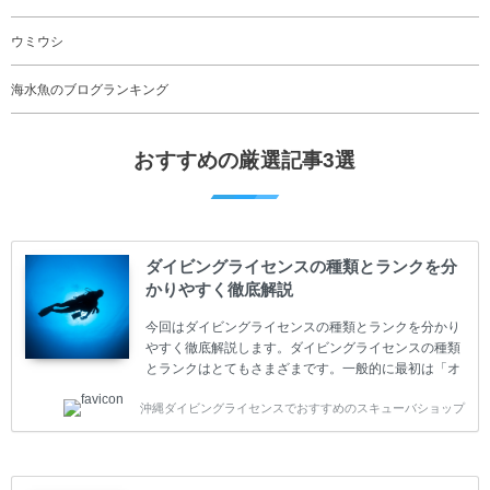
ウミウシ
海水魚のブログランキング
おすすめの厳選記事3選
ダイビングライセンスの種類とランクを分
かりやすく徹底解説
今回はダイビングライセンスの種類とランクを分かり
やすく徹底解説します。ダイビングライセンスの種類
とランクはとてもさまざまです。一般的に最初は「オ
ープンウォーター」のダイビングライセンスになりま
沖縄ダイビングライセンスでおすすめのスキューバショップ
す。 ダイビングのライセンスカードはダイビングの教
育機関もしくは指導団体が発行しています。教育機関
(指導団体)とは、営利もしくは非営利の団体や会社で
ダイバーの育成・指導や安全管理、環境保全などの活