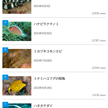
2013年6月4日
22926 views
4
ハナビラクマノミ
2013年8月25日
22787 views
5
ミカヅキコモンエビ
2014年7月28日
22544 views
6
ミナミハコフグの幼魚
2013年6月18日
11126 views
7
ハタタテダイ