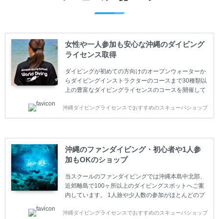
女性や一人参加も安心な沖縄のダイビング
ライセンス取得
ダイビングが初めての方向けのオープンウォーターか
らダイビングインストラクターのコースまで30種類以
上の豊富なダイビングライセンスのコースを開催して
います。又、海外で人気のテクニカルダイビング
沖縄ダイビングライセンスでおすすめのスキューバショップ
(TEC)のコースもご用意しています。 当スクールを受
講するお客様は一人参加などの少人数のご参加が最も
多いです。一人参加や少人数がメインのプライベート
スクールです。各種ダイビングライセンス取得コース
は年間を通じてキャンペーンを行っています。 ベーシ
沖縄のファンダイビング・初心者や1人参
ックダイバー(Cカード) 1日間+eラーニング 最安値キ
加もOKのショップ
ャンペーン ￥22800(税込) ￥16800(税込) 器材 / 送
迎 / 保険 / 全て込み ダイビング...
当スクールのファンダイビングでは沖縄本島中北部、
近郊離島で100ヶ所以上のダイビングスポットへご案
内しています。 1人旅や少人数の参加がほとんどのプ
ライベートスクールです。又、初心者の方や久しぶり
沖縄ダイビングライセンスでおすすめのスキューバショップ
の方も安心して楽しめるようにリフレッシュダイビン