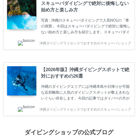
動をしています。 ダイビングライセンスの種類はエン
スキューバダイビングで絶対に後悔しない
トリーレベルのライセンスからプロレベルのライセン
始め方と楽しみ方
スまでランク分けされています。各教育機関(指導団
体)によってライセンスカードの名称、トレーニング内
写真 : 沖縄のスキューバダイビングで人気NO1の「青
容に違いがありま...
の洞窟」 今回はスキューバダイビングで絶対に後悔し
ない始め方と楽しみ方を紹介します。スキューバダイ
ビングに興味があり、これから始めようとしている方
沖縄ダイビングライセンスでおすすめのスキューバショップ
やまだ始めて間もない初心者の方に必見の内容です。
スキューバダイビングの始め方と楽しみ方について学
ぶことは重要です。正しくない情報をもとに計画を立
ててしまうと、せっかく楽しみにしていたスキューバ
ダイビングが台無しになり後悔することになってしま
【2026年版】沖縄ダイビングスポットで絶
うかもしれません。 又、スキューバダイビングは事故
対におすすめの26選
のリスクがあるスポーツでもあります。もしかしたら
危険な思いをしてしまうかもしれません。 今回は現地
沖縄のダイビングエリアには沖縄本島や日帰りが可能
ダイビング...
な近郊離島に人気のダイビングスポットが数えきれな
いぐらい存在します。今回の記事ではダイバーの方が
沖縄でダイビングを楽しむときにおすすめのダイビン
沖縄ダイビングライセンスでおすすめのスキューバショップ
グスポットを紹介します。 当スクールは、沖縄本島で
は北谷町、嘉手納町、読谷村、恩納村、名護市、本部
町、国頭村などへご案内しています。近郊の離島では
水納島、瀬底島、伊江島、伊計島、古宇利島などへご
ダイビングショップの公式ブログ
案内しております。 ダイビングライセンスをお持ちの