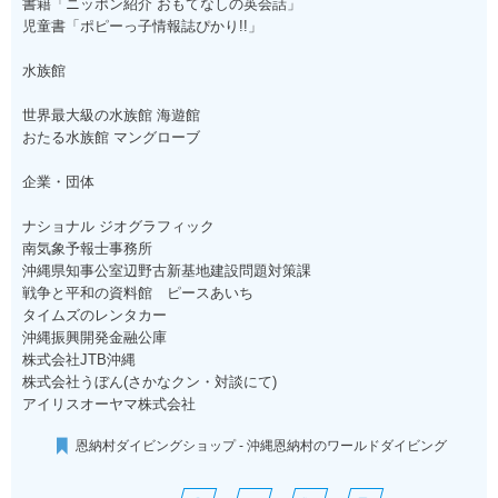
書籍「ニッポン紹介 おもてなしの英会話」
児童書「ポピーっ子情報誌ぴかり!!」
水族館
世界最大級の水族館 海遊館
おたる水族館 マングローブ
企業・団体
ナショナル ジオグラフィック
南気象予報士事務所
沖縄県知事公室辺野古新基地建設問題対策課
戦争と平和の資料館 ピースあいち
タイムズのレンタカー
沖縄振興開発金融公庫
株式会社JTB沖縄
株式会社うぼん(さかなクン・対談にて)
アイリスオーヤマ株式会社
恩納村ダイビングショップ - 沖縄恩納村のワールドダイビング