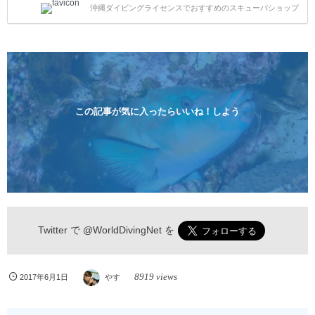
沖縄ダイビングライセンスでおすすめのスキューバショップ
1人様から気軽にご参加ください。 全てのコースで高
画質の記念撮影&水中撮影付きです。初心者の方やダ
イビングライセンスに興味のある方にもおすすめで
す。 沖縄本島周辺ビーチ・体験ダイビング 格安キャ
ンペーン！！￥16800 ￥11800(税込) 器材 / 送迎 / 保
険 / 全て込み ダイビングがはじめての方や初心者でも
気軽に体験できる半日のコース。沖縄本島のビーチか
らのんびりダイビングを楽しめます...
この記事が気に入ったらいいね！しよう
Twitter で
@WorldDivingNet
を
8919 views
2017年6月1日
やす