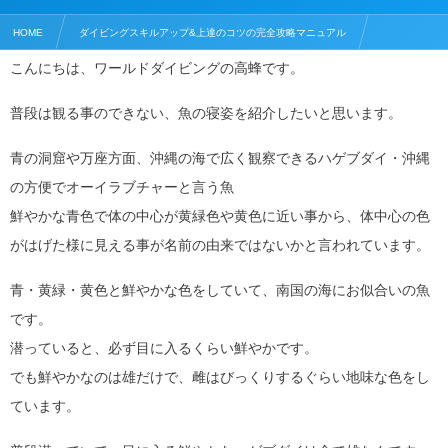
HOME
ダイビングスキルアップ&上達のコツの完全攻略マニュアル
こんにちは、ワールドダイビングの高蜂です。
海の生物の生態系
ハゲブダイ（オーイラブチャ―）の寝袋
普段は観る事のできない、魚の寝姿を紹介したいと思います。
青の洞窟や万座方面、沖縄の海で広く観察できるハゲブダイ・沖縄
の方便でオーイラブチャーと言う魚
鮮やかな青色で体の中心が黄緑色や黄色に近い事から、体中心の色
がはげた様に見える事が名前の由来ではないかと言われています。
青・黄緑・黄色と鮮やかな色をしていて、南国の海にお似合いの魚
です。
潜っていると、必ず目に入るくらい鮮やかです。
でも鮮やかなのは雄だけで、雌はびっくりするぐらい地味な色をし
ています。