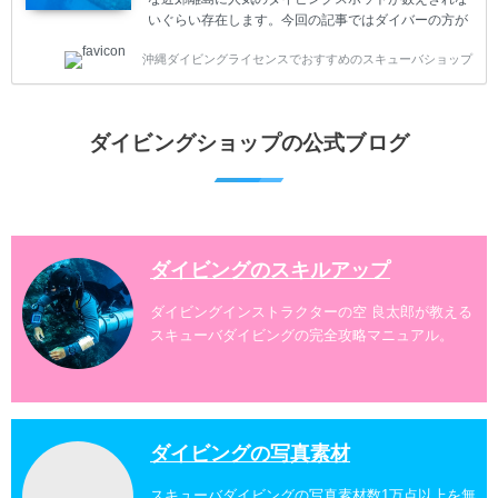
いぐらい存在します。今回の記事ではダイバーの方が
沖縄でダイビングを楽しむときにおすすめのダイビン
沖縄ダイビングライセンスでおすすめのスキューバショップ
グスポットを紹介します。 当スクールは、沖縄本島で
は北谷町、嘉手納町、読谷村、恩納村、名護市、本部
町、国頭村などへご案内しています。近郊の離島では
水納島、瀬底島、伊江島、伊計島、古宇利島などへご
ダイビングショップの公式ブログ
案内しております。 ダイビングライセンスをお持ちの
ダイバー向けのファンダイビングでは100ヶ所以上の
ダイビングスポットへご案内しております。体験ダイ
ビングでも多数のおすすめのダイビングスポットへご
案内しています。 ...
ダイビングのスキルアップ
ダイビングインストラクターの空 良太郎が教える
スキューバダイビングの完全攻略マニュアル。
ダイビングの写真素材
スキューバダイビングの写真素材数1万点以上を無