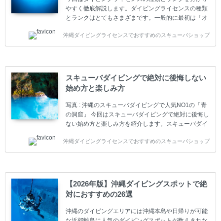
やすく徹底解説します。ダイビングライセンスの種類
とランクはとてもさまざまです。一般的に最初は「オ
ープンウォーター」のダイビングライセンスになりま
沖縄ダイビングライセンスでおすすめのスキューバショップ
す。 ダイビングのライセンスカードはダイビングの教
育機関もしくは指導団体が発行しています。教育機関
(指導団体)とは、営利もしくは非営利の団体や会社で
ダイバーの育成・指導や安全管理、環境保全などの活
動をしています。 ダイビングライセンスの種類はエン
スキューバダイビングで絶対に後悔しない
トリーレベルのライセンスからプロレベルのライセン
始め方と楽しみ方
スまでランク分けされています。各教育機関(指導団
体)によってライセンスカードの名称、トレーニング内
写真 : 沖縄のスキューバダイビングで人気NO1の「青
容に違いがありま...
の洞窟」 今回はスキューバダイビングで絶対に後悔し
ない始め方と楽しみ方を紹介します。スキューバダイ
ビングに興味があり、これから始めようとしている方
沖縄ダイビングライセンスでおすすめのスキューバショップ
やまだ始めて間もない初心者の方に必見の内容です。
スキューバダイビングの始め方と楽しみ方について学
ぶことは重要です。正しくない情報をもとに計画を立
ててしまうと、せっかく楽しみにしていたスキューバ
ダイビングが台無しになり後悔することになってしま
【2026年版】沖縄ダイビングスポットで絶
うかもしれません。 又、スキューバダイビングは事故
対におすすめの26選
のリスクがあるスポーツでもあります。もしかしたら
危険な思いをしてしまうかもしれません。 今回は現地
沖縄のダイビングエリアには沖縄本島や日帰りが可能
ダイビング...
な近郊離島に人気のダイビングスポットが数えきれな