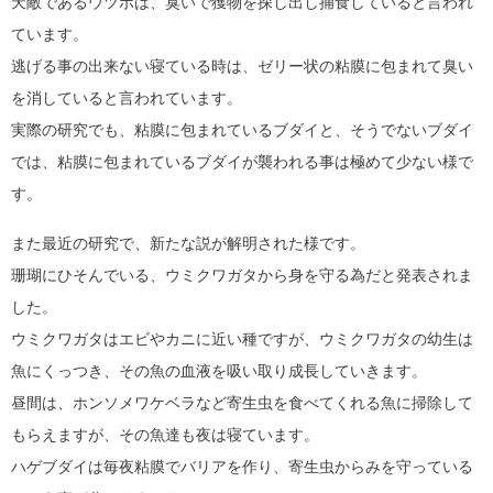
天敵であるウツボは、臭いで獲物を探し出し捕食していると言われ
ています。
逃げる事の出来ない寝ている時は、ゼリー状の粘膜に包まれて臭い
を消していると言われています。
実際の研究でも、粘膜に包まれているブダイと、そうでないブダイ
では、粘膜に包まれているブダイが襲われる事は極めて少ない様で
す。
また最近の研究で、新たな説が解明された様です。
珊瑚にひそんでいる、ウミクワガタから身を守る為だと発表されま
した。
ウミクワガタはエビやカニに近い種ですが、ウミクワガタの幼生は
魚にくっつき、その魚の血液を吸い取り成長していきます。
昼間は、ホンソメワケベラなど寄生虫を食べてくれる魚に掃除して
もらえますが、その魚達も夜は寝ています。
ハゲブダイは毎夜粘膜でバリアを作り、寄生虫からみを守っている