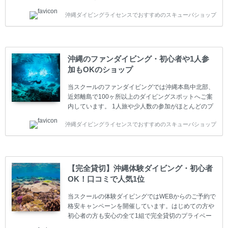
います。又、海外で人気のテクニカルダイビング
沖縄ダイビングライセンスでおすすめのスキューバショップ
(TEC)のコースもご用意しています。 当スクールを受
講するお客様は一人参加などの少人数のご参加が最も
多いです。一人参加や少人数がメインのプライベート
スクールです。各種ダイビングライセンス取得コース
は年間を通じてキャンペーンを行っています。 ベーシ
沖縄のファンダイビング・初心者や1人参
ックダイバー(Cカード) 1日間+eラーニング 最安値キ
加もOKのショップ
ャンペーン ￥22800(税込) ￥16800(税込) 器材 / 送
迎 / 保険 / 全て込み ダイビング...
当スクールのファンダイビングでは沖縄本島中北部、
近郊離島で100ヶ所以上のダイビングスポットへご案
内しています。 1人旅や少人数の参加がほとんどのプ
ライベートスクールです。又、初心者の方や久しぶり
沖縄ダイビングライセンスでおすすめのスキューバショップ
の方も安心して楽しめるようにリフレッシュダイビン
グコースもご用意しています。お1人様も初心者の方
も安心してご参加下さい。 当スクールでダイビングラ
イセンスを取得したお客様、ファンダイビングのリピ
ーター様はファンダイビングの全てのコース費が
【完全貸切】沖縄体験ダイビング・初心者
10%OFF、フル器材レンタルが50%OFFになります。
OK！口コミで人気1位
沖縄本島周辺ビーチ・ファンダイビング ￥13800(税
込)【 2ビーチ 】 ウエイト / タンク / 送迎...
当スクールの体験ダイビングではWEBからのご予約で
格安キャンペーンを開催しています。はじめての方や
初心者の方も安心の全て1組で完全貸切のプライベー
トスタイルです。泳ぎに自信がない方や不安な方もお