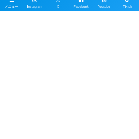
メニュー
Instagram
X
Facebook
Youtube
Tiktok
ダイビングの写真素材
スキューバダイビングの写真素材数1万点以上を無
料で提供しています。写真素材は商用利用も可能
です。
沖縄ダイビングの魚図鑑
沖縄のスキューバダイビングで見れる海水魚図
鑑。現在220種以上掲載。沖縄本島、近郊離島で
撮影。
沖縄ダイビングスポット