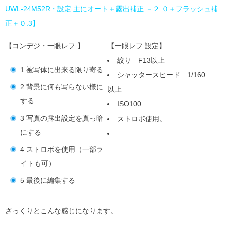
UWL-24M52R・設定 主にオート＋露出補正 －２.０＋フラッシュ補
正＋０.3】
【コンデジ・一眼レフ 】
【一眼レフ 設定】
絞り F13以上
1 被写体に出来る限り寄る
シャッタースピード 1/160
2 背景に何も写らない様に
以上
する
ISO100
3 写真の露出設定を真っ暗
ストロボ使用。
にする
4 ストロボを使用（一部ラ
イトも可）
5 最後に編集する
ざっくりとこんな感じになります。