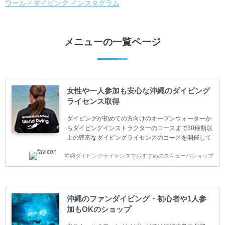
ワールドダイビング インスタグラム
メニューの一覧ページ
女性や一人参加も安心な沖縄のダイビング
ライセンス取得
ダイビングが初めての方向けのオープンウォーターか
らダイビングインストラクターのコースまで30種類以
上の豊富なダイビングライセンスのコースを開催して
います。又、海外で人気のテクニカルダイビング
沖縄ダイビングライセンスでおすすめのスキューバショップ
(TEC)のコースもご用意しています。 当スクールを受
講するお客様は一人参加などの少人数のご参加が最も
多いです。一人参加や少人数がメインのプライベート
スクールです。各種ダイビングライセンス取得コース
は年間を通じてキャンペーンを行っています。 ベーシ
沖縄のファンダイビング・初心者や1人参
ックダイバー(Cカード) 1日間+eラーニング 最安値キ
加もOKのショップ
ャンペーン ￥22800(税込) ￥16800(税込) 器材 / 送
迎 / 保険 / 全て込み ダイビング...