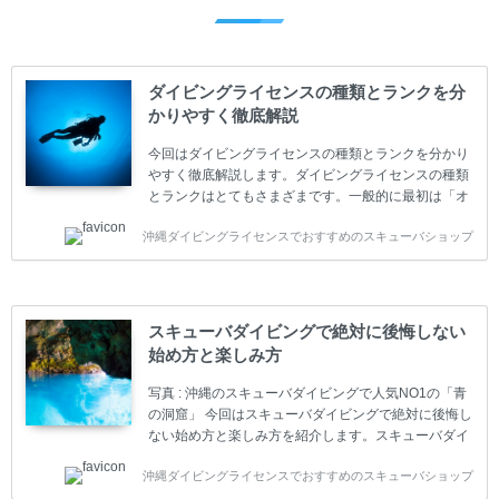
ダイビングライセンスの種類とランクを分
かりやすく徹底解説
今回はダイビングライセンスの種類とランクを分かり
やすく徹底解説します。ダイビングライセンスの種類
とランクはとてもさまざまです。一般的に最初は「オ
ープンウォーター」のダイビングライセンスになりま
沖縄ダイビングライセンスでおすすめのスキューバショップ
す。 ダイビングのライセンスカードはダイビングの教
育機関もしくは指導団体が発行しています。教育機関
(指導団体)とは、営利もしくは非営利の団体や会社で
ダイバーの育成・指導や安全管理、環境保全などの活
動をしています。 ダイビングライセンスの種類はエン
スキューバダイビングで絶対に後悔しない
トリーレベルのライセンスからプロレベルのライセン
始め方と楽しみ方
スまでランク分けされています。各教育機関(指導団
体)によってライセンスカードの名称、トレーニング内
写真 : 沖縄のスキューバダイビングで人気NO1の「青
容に違いがありま...
の洞窟」 今回はスキューバダイビングで絶対に後悔し
ない始め方と楽しみ方を紹介します。スキューバダイ
ビングに興味があり、これから始めようとしている方
沖縄ダイビングライセンスでおすすめのスキューバショップ
やまだ始めて間もない初心者の方に必見の内容です。