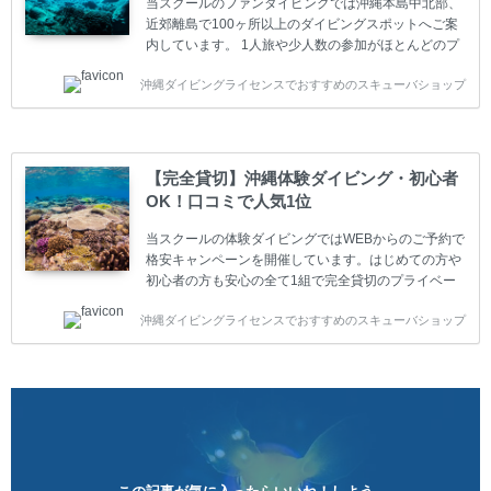
当スクールのファンダイビングでは沖縄本島中北部、
近郊離島で100ヶ所以上のダイビングスポットへご案
内しています。 1人旅や少人数の参加がほとんどのプ
ライベートスクールです。又、初心者の方や久しぶり
沖縄ダイビングライセンスでおすすめのスキューバショップ
の方も安心して楽しめるようにリフレッシュダイビン
グコースもご用意しています。お1人様も初心者の方
も安心してご参加下さい。 当スクールでダイビングラ
イセンスを取得したお客様、ファンダイビングのリピ
ーター様はファンダイビングの全てのコース費が
【完全貸切】沖縄体験ダイビング・初心者
10%OFF、フル器材レンタルが50%OFFになります。
OK！口コミで人気1位
沖縄本島周辺ビーチ・ファンダイビング ￥13800(税
込)【 2ビーチ 】 ウエイト / タンク / 送迎...
当スクールの体験ダイビングではWEBからのご予約で
格安キャンペーンを開催しています。はじめての方や
初心者の方も安心の全て1組で完全貸切のプライベー
トスタイルです。泳ぎに自信がない方や不安な方もお
沖縄ダイビングライセンスでおすすめのスキューバショップ
1人様から気軽にご参加ください。 全てのコースで高
画質の記念撮影&水中撮影付きです。初心者の方やダ
イビングライセンスに興味のある方にもおすすめで
す。 沖縄本島周辺ビーチ・体験ダイビング 格安キャ
ンペーン！！￥16800 ￥11800(税込) 器材 / 送迎 / 保
険 / 全て込み ダイビングがはじめての方や初心者でも
気軽に体験できる半日のコース。沖縄本島のビーチか
らのんびりダイビングを楽しめます...