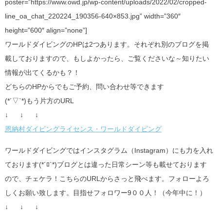
poster=”https://www.owd.jp/wp-content/uploads/2022/02/cropped-
line_oa_chat_220224_190356-640×853.jpg” width=”360″
height=”600″ align=”none”]
ワールドダイビングのHPは2つあります。それぞれ別のブログを掲
載しておりますので、もしよかったら、ご覧くださいな～知りたい
情報が出てくるかも？！
どちらのHPからでもご予約、問い合わせ等できます
(*´▽`*)もう片方のURL
↓ ↓ ↓
恩納村ダイビングライセンス・ワールドダイビング
ワールドダイビングではインスタグラム（Instagram）にも力を入れ
ております(*´ﾛ`*)ブログとは違った日常シーン等も載せております
ので、チェケラ！こちらのURLからさっと飛べます。フォローよろ
しくお願い致します。目指せフォロワー9００人！（今年中に！）
↓ ↓ ↓