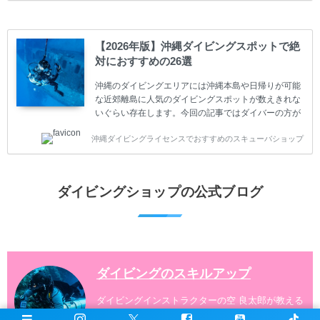
スキューバダイビングの始め方と楽しみ方について学
ぶことは重要です。正しくない情報をもとに計画を立
ててしまうと、せっかく楽しみにしていたスキューバ
ダイビングが台無しになり後悔することになってしま
【2026年版】沖縄ダイビングスポットで絶
うかもしれません。 又、スキューバダイビングは事故
対におすすめの26選
のリスクがあるスポーツでもあります。もしかしたら
危険な思いをしてしまうかもしれません。 今回は現地
沖縄のダイビングエリアには沖縄本島や日帰りが可能
ダイビング...
な近郊離島に人気のダイビングスポットが数えきれな
いぐらい存在します。今回の記事ではダイバーの方が
沖縄でダイビングを楽しむときにおすすめのダイビン
沖縄ダイビングライセンスでおすすめのスキューバショップ
グスポットを紹介します。 当スクールは、沖縄本島で
は北谷町、嘉手納町、読谷村、恩納村、名護市、本部
町、国頭村などへご案内しています。近郊の離島では
水納島、瀬底島、伊江島、伊計島、古宇利島などへご
ダイビングショップの公式ブログ
案内しております。 ダイビングライセンスをお持ちの
ダイバー向けのファンダイビングでは100ヶ所以上の
ダイビングスポットへご案内しております。体験ダイ
ビングでも多数のおすすめのダイビングスポットへご
案内しています。 ...
ダイビングのスキルアップ
ダイビングインストラクターの空 良太郎が教える
スキューバダイビングの完全攻略マニュアル。