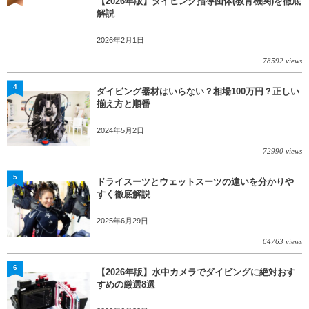
【2026年版】ダイビング指導団体(教育機関)を徹底
解説
2026年2月1日
78592 views
4
ダイビング器材はいらない？相場100万円？正しい
揃え方と順番
2024年5月2日
72990 views
5
ドライスーツとウェットスーツの違いを分かりや
すく徹底解説
2025年6月29日
64763 views
6
【2026年版】水中カメラでダイビングに絶対おす
すめの厳選8選