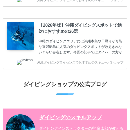
やまだ始めて間もない初心者の方に必見の内容です。
スキューバダイビングの始め方と楽しみ方について学
ぶことは重要です。正しくない情報をもとに計画を立
ててしまうと、せっかく楽しみにしていたスキューバ
ダイビングが台無しになり後悔することになってしま
【2026年版】沖縄ダイビングスポットで絶
うかもしれません。 又、スキューバダイビングは事故
対におすすめの26選
のリスクがあるスポーツでもあります。もしかしたら
危険な思いをしてしまうかもしれません。 今回は現地
沖縄のダイビングエリアには沖縄本島や日帰りが可能
ダイビング...
な近郊離島に人気のダイビングスポットが数えきれな
いぐらい存在します。今回の記事ではダイバーの方が
沖縄でダイビングを楽しむときにおすすめのダイビン
沖縄ダイビングライセンスでおすすめのスキューバショップ
グスポットを紹介します。 当スクールは、沖縄本島で
は北谷町、嘉手納町、読谷村、恩納村、名護市、本部
町、国頭村などへご案内しています。近郊の離島では
水納島、瀬底島、伊江島、伊計島、古宇利島などへご
ダイビングショップの公式ブログ
案内しております。 ダイビングライセンスをお持ちの
ダイバー向けのファンダイビングでは100ヶ所以上の
ダイビングスポットへご案内しております。体験ダイ
ビングでも多数のおすすめのダイビングスポットへご
案内しています。 ...
ダイビングのスキルアップ
ダイビングインストラクターの空 良太郎が教える