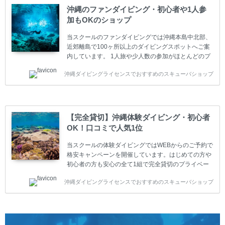
は年間を通じてキャンペーンを行っています。 ベーシ
沖縄のファンダイビング・初心者や1人参
ックダイバー(Cカード) 1日間+eラーニング 最安値キ
加もOKのショップ
ャンペーン ￥22800(税込) ￥16800(税込) 器材 / 送
迎 / 保険 / 全て込み ダイビング...
当スクールのファンダイビングでは沖縄本島中北部、
近郊離島で100ヶ所以上のダイビングスポットへご案
内しています。 1人旅や少人数の参加がほとんどのプ
ライベートスクールです。又、初心者の方や久しぶり
沖縄ダイビングライセンスでおすすめのスキューバショップ
の方も安心して楽しめるようにリフレッシュダイビン
グコースもご用意しています。お1人様も初心者の方
も安心してご参加下さい。 当スクールでダイビングラ
イセンスを取得したお客様、ファンダイビングのリピ
ーター様はファンダイビングの全てのコース費が
【完全貸切】沖縄体験ダイビング・初心者
10%OFF、フル器材レンタルが50%OFFになります。
OK！口コミで人気1位
沖縄本島周辺ビーチ・ファンダイビング ￥13800(税
込)【 2ビーチ 】 ウエイト / タンク / 送迎...
当スクールの体験ダイビングではWEBからのご予約で
格安キャンペーンを開催しています。はじめての方や
初心者の方も安心の全て1組で完全貸切のプライベー
トスタイルです。泳ぎに自信がない方や不安な方もお
沖縄ダイビングライセンスでおすすめのスキューバショップ
1人様から気軽にご参加ください。 全てのコースで高
画質の記念撮影&水中撮影付きです。初心者の方やダ
イビングライセンスに興味のある方にもおすすめで
す。 沖縄本島周辺ビーチ・体験ダイビング 格安キャ
ンペーン！！￥16800 ￥11800(税込) 器材 / 送迎 / 保