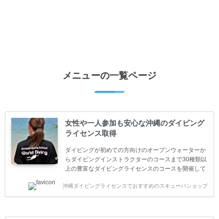
メニューの一覧ページ
女性や一人参加も安心な沖縄のダイビング
ライセンス取得
ダイビングが初めての方向けのオープンウォーターか
らダイビングインストラクターのコースまで30種類以
上の豊富なダイビングライセンスのコースを開催して
います。又、海外で人気のテクニカルダイビング
沖縄ダイビングライセンスでおすすめのスキューバショップ
(TEC)のコースもご用意しています。 当スクールを受
講するお客様は一人参加などの少人数のご参加が最も
多いです。一人参加や少人数がメインのプライベート
スクールです。各種ダイビングライセンス取得コース