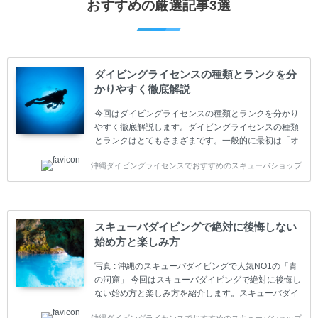
おすすめの厳選記事3選
ダイビングライセンスの種類とランクを分
かりやすく徹底解説
今回はダイビングライセンスの種類とランクを分かり
やすく徹底解説します。ダイビングライセンスの種類
とランクはとてもさまざまです。一般的に最初は「オ
ープンウォーター」のダイビングライセンスになりま
沖縄ダイビングライセンスでおすすめのスキューバショップ
す。 ダイビングのライセンスカードはダイビングの教
育機関もしくは指導団体が発行しています。教育機関
(指導団体)とは、営利もしくは非営利の団体や会社で
ダイバーの育成・指導や安全管理、環境保全などの活
動をしています。 ダイビングライセンスの種類はエン
スキューバダイビングで絶対に後悔しない
トリーレベルのライセンスからプロレベルのライセン
始め方と楽しみ方
スまでランク分けされています。各教育機関(指導団
体)によってライセンスカードの名称、トレーニング内
写真 : 沖縄のスキューバダイビングで人気NO1の「青
容に違いがありま...
の洞窟」 今回はスキューバダイビングで絶対に後悔し
ない始め方と楽しみ方を紹介します。スキューバダイ
ビングに興味があり、これから始めようとしている方
沖縄ダイビングライセンスでおすすめのスキューバショップ