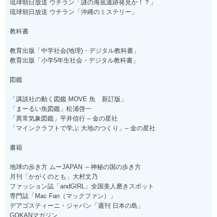
琉球朝日放送 ウチラン「謎の海底遺跡発見か！？」
琉球朝日放送 ウチラン「沖縄のミステリー」
教科書
教育出版「中学社会(地理)・デジタル教科書」
教育出版「小学5年生社会・デジタル教科書」
図鑑
「講談社の動く図鑑 MOVE 魚 新訂版」
「まーるい魚図鑑」松浦啓一
「異常気象図鑑」平井信行 – 金の星社
「マインクラフトで学ぶ 大地のつくり」– 金の星社
書籍
地球の歩き方 ムーJAPAN ～神秘の国の歩き方
月刊「かがくのとも」大村文乃
ファッション誌「andGIRL」全国美人磨きスポット
専門誌「Mac Fan（マックファン）」
デアゴスティーニ・ジャパン「週刊 日本の島」
GOKANマガジン