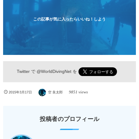
険 / 全て込み ダイビングがはじめての方や初心者でも
気軽に体験できる半日のコース。沖縄本島のビーチか
らのんびりダイビングを楽しめます...
この記事が気に入ったらいいね！しよう
Twitter で
@WorldDivingNet
を
9851 views
2015年3月17日
空 良太郎
投稿者のプロフィール