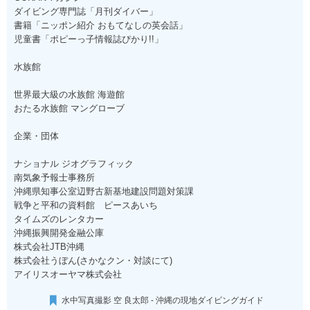
ダイビング専門誌「月刊ダイバー」
書籍「ニッポン紹介 おもてなしの英会話」
児童書「ポピーっ子情報誌ぴかり!!」
水族館
世界最大級の水族館 海遊館
おたる水族館 マングローブ
企業・団体
ナショナル ジオグラフィック
南気象予報士事務所
沖縄県知事公室辺野古新基地建設問題対策課
戦争と平和の資料館 ピースあいち
タイムズのレンタカー
沖縄振興開発金融公庫
株式会社JTB沖縄
株式会社うぼん(さかなクン・対談にて)
アイリスオーヤマ株式会社
水中写真撮影 空 良太郎 - 沖縄の現地ダイビングガイド