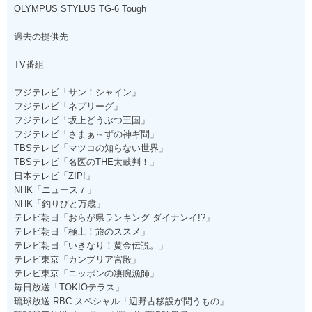
OLYMPUS STYLUS TG-6 Tough
過去の提供先
TV番組
フジテレビ「サン！シャイン」
フジテレビ「ネプリーグ」
フジテレビ「坂上どうぶつ王国」
フジテレビ「さまぁ～ずの神ギ問」
TBSテレビ「マツコの知らない世界」
TBSテレビ「名医のTHE太鼓判！」
日本テレビ「ZIP!」
NHK「ニュース７」
NHK「釣りびと万歳」
テレビ朝日「おらが県ランキング ダイナンイ!?」
テレビ朝日「極上！旅のススメ」
テレビ朝日「いきなり！黄金伝説。」
テレビ東京「カンブリア宮殿」
テレビ東京「ニッポンの凄腕漁師」
毎日放送「TOKIOテラス」
琉球放送 RBC スペシャル「辺野古移設が問うもの」