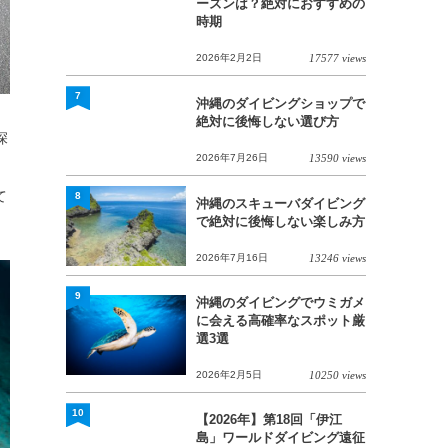
ーズンは？絶対におすすめの
時期
2026年2月2日
17577 views
7
沖縄のダイビングショップで
絶対に後悔しない選び方
深
2026年7月26日
13590 views
て
8
沖縄のスキューバダイビング
で絶対に後悔しない楽しみ方
2026年7月16日
13246 views
9
沖縄のダイビングでウミガメ
に会える高確率なスポット厳
選3選
2026年2月5日
10250 views
10
【2026年】第18回「伊江
島」ワールドダイビング遠征