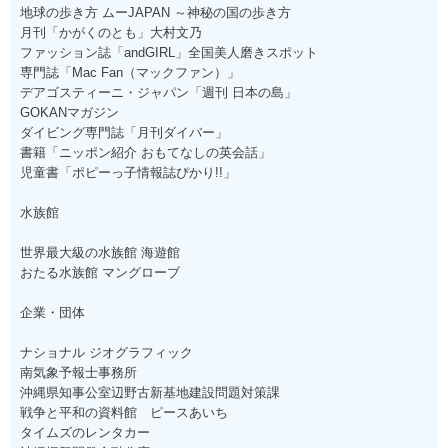
地球の歩き方 ムーJAPAN ～神秘の国の歩き方
月刊「かがくのとも」大村文乃
ファッション誌「andGIRL」全国美人磨きスポット
専門誌「Mac Fan（マックファン）」
デアゴスティーニ・ジャパン「週刊 日本の島」
GOKANマガジン
ダイビング専門誌「月刊ダイバー」
書籍「ニッポン紹介 おもてなしの英会話」
児童書「ポピーっ子情報誌ぴかり!!」
水族館
世界最大級の水族館 海遊館
おたる水族館 マングローブ
企業・団体
ナショナル ジオグラフィック
南気象予報士事務所
沖縄県知事公室辺野古新基地建設問題対策課
戦争と平和の資料館 ピースあいち
タイムズのレンタカー