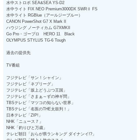
水中ストロボ SEA&SEA YS-D2
水中ライト FIX NEO Premium3000DX SWRⅡ FS
水中ライト RGBlue（アールジーブルー）
CANON PowerShot G7 X Mark II
ハウジング ノーティカム G7XMKII
Go Pro・ゴープロ HERO 11 Black
OLYMPUS STYLUS TG-6 Tough
過去の提供先
TV番組
フジテレビ「サン！シャイン」
フジテレビ「ネプリーグ」
フジテレビ「坂上どうぶつ王国」
フジテレビ「さまぁ～ずの神ギ問」
TBSテレビ「マツコの知らない世界」
TBSテレビ「名医のTHE太鼓判！」
日本テレビ「ZIP!」
NHK「ニュース７」
NHK「釣りびと万歳」
テレビ朝日「おらが県ランキング ダイナンイ!?」