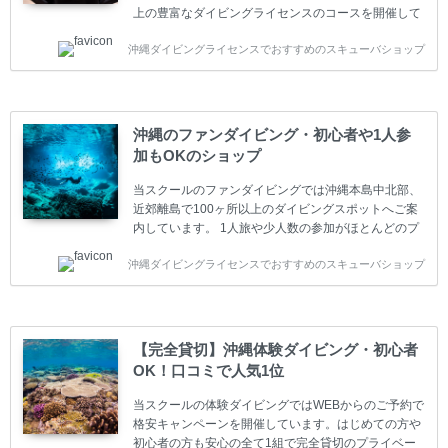
上の豊富なダイビングライセンスのコースを開催して
います。又、海外で人気のテクニカルダイビング
沖縄ダイビングライセンスでおすすめのスキューバショップ
(TEC)のコースもご用意しています。 当スクールを受
講するお客様は一人参加などの少人数のご参加が最も
多いです。一人参加や少人数がメインのプライベート
スクールです。各種ダイビングライセンス取得コース
は年間を通じてキャンペーンを行っています。 ベーシ
沖縄のファンダイビング・初心者や1人参
ックダイバー(Cカード) 1日間+eラーニング 最安値キ
加もOKのショップ
ャンペーン ￥22800(税込) ￥16800(税込) 器材 / 送
迎 / 保険 / 全て込み ダイビング...
当スクールのファンダイビングでは沖縄本島中北部、
近郊離島で100ヶ所以上のダイビングスポットへご案
内しています。 1人旅や少人数の参加がほとんどのプ
ライベートスクールです。又、初心者の方や久しぶり
沖縄ダイビングライセンスでおすすめのスキューバショップ
の方も安心して楽しめるようにリフレッシュダイビン
グコースもご用意しています。お1人様も初心者の方
も安心してご参加下さい。 当スクールでダイビングラ
イセンスを取得したお客様、ファンダイビングのリピ
ーター様はファンダイビングの全てのコース費が
【完全貸切】沖縄体験ダイビング・初心者
10%OFF、フル器材レンタルが50%OFFになります。
OK！口コミで人気1位
沖縄本島周辺ビーチ・ファンダイビング ￥13800(税
込)【 2ビーチ 】 ウエイト / タンク / 送迎...
当スクールの体験ダイビングではWEBからのご予約で
格安キャンペーンを開催しています。はじめての方や
初心者の方も安心の全て1組で完全貸切のプライベー