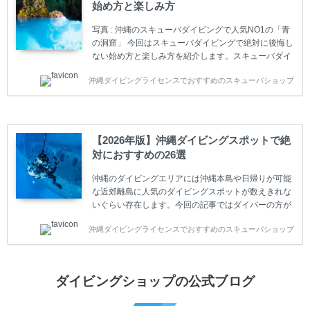
始め方と楽しみ方
スまでランク分けされています。各教育機関(指導団
体)によってライセンスカードの名称、トレーニング内
写真 : 沖縄のスキューバダイビングで人気NO1の「青
容に違いがありま...
の洞窟」 今回はスキューバダイビングで絶対に後悔し
ない始め方と楽しみ方を紹介します。スキューバダイ
ビングに興味があり、これから始めようとしている方
沖縄ダイビングライセンスでおすすめのスキューバショップ
やまだ始めて間もない初心者の方に必見の内容です。
スキューバダイビングの始め方と楽しみ方について学
ぶことは重要です。正しくない情報をもとに計画を立
ててしまうと、せっかく楽しみにしていたスキューバ
ダイビングが台無しになり後悔することになってしま
【2026年版】沖縄ダイビングスポットで絶
うかもしれません。 又、スキューバダイビングは事故
対におすすめの26選
のリスクがあるスポーツでもあります。もしかしたら
危険な思いをしてしまうかもしれません。 今回は現地
沖縄のダイビングエリアには沖縄本島や日帰りが可能
ダイビング...
な近郊離島に人気のダイビングスポットが数えきれな
いぐらい存在します。今回の記事ではダイバーの方が
沖縄でダイビングを楽しむときにおすすめのダイビン
沖縄ダイビングライセンスでおすすめのスキューバショップ
グスポットを紹介します。 当スクールは、沖縄本島で
は北谷町、嘉手納町、読谷村、恩納村、名護市、本部
町、国頭村などへご案内しています。近郊の離島では
水納島、瀬底島、伊江島、伊計島、古宇利島などへご
ダイビングショップの公式ブログ
案内しております。 ダイビングライセンスをお持ちの
ダイバー向けのファンダイビングでは100ヶ所以上の