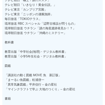
テレビ朝日「極上！旅のススメ」
テレビ朝日「いきなり！黄金伝説。」
テレビ東京「カンブリア宮殿」
テレビ東京「ニッポンの凄腕漁師」
毎日放送「TOKIOテラス」
琉球放送 RBC スペシャル「辺野古移設が問うもの」
琉球朝日放送 ウチラン「謎の海底遺跡発見か！？」
琉球朝日放送 ウチラン「沖縄のミステリー」
教科書
教育出版「中学社会(地理)・デジタル教科書」
教育出版「小学5年生社会・デジタル教科書」
図鑑
「講談社の動く図鑑 MOVE 魚 新訂版」
「まーるい魚図鑑」松浦啓一
「異常気象図鑑」平井信行 – 金の星社
「マインクラフトで学ぶ 大地のつくり」– 金の星社
書籍