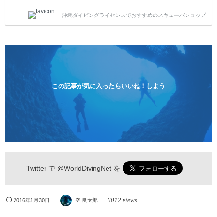
トスタイルです。泳ぎに自信がない方や不安な方もお
沖縄ダイビングライセンスでおすすめのスキューバショップ
1人様から気軽にご参加ください。 全てのコースで高
画質の記念撮影&水中撮影付きです。初心者の方やダ
イビングライセンスに興味のある方にもおすすめで
す。 沖縄本島周辺ビーチ・体験ダイビング 格安キャ
ンペーン！！￥16800 ￥11800(税込) 器材 / 送迎 / 保
険 / 全て込み ダイビングがはじめての方や初心者でも
気軽に体験できる半日のコース。沖縄本島のビーチか
らのんびりダイビングを楽しめます...
この記事が気に入ったらいいね！しよう
Twitter で
@WorldDivingNet
を
6012 views
2016年1月30日
空 良太郎