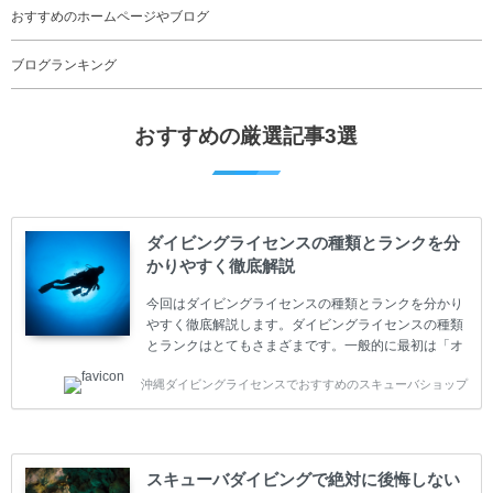
おすすめのホームページやブログ
ブログランキング
おすすめの厳選記事3選
ダイビングライセンスの種類とランクを分
かりやすく徹底解説
今回はダイビングライセンスの種類とランクを分かり
やすく徹底解説します。ダイビングライセンスの種類
とランクはとてもさまざまです。一般的に最初は「オ
ープンウォーター」のダイビングライセンスになりま
沖縄ダイビングライセンスでおすすめのスキューバショップ
す。 ダイビングのライセンスカードはダイビングの教
育機関もしくは指導団体が発行しています。教育機関
(指導団体)とは、営利もしくは非営利の団体や会社で
ダイバーの育成・指導や安全管理、環境保全などの活
動をしています。 ダイビングライセンスの種類はエン
スキューバダイビングで絶対に後悔しない
トリーレベルのライセンスからプロレベルのライセン