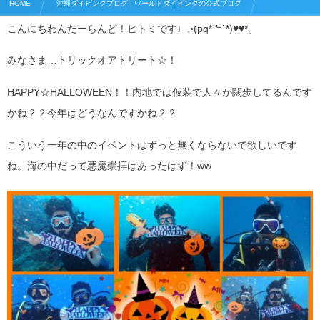
HOME
沖縄ダイビングブログ | ワールドダイビングの公式ブログ
こんにちわんだーらんど！ヒトミです♩.◦(pq*´꒳`*)♥♥*。
ファンダイビング
HAPPY☆HALLOWEEN♩.◦(pq*´꒳`*)♥♥*。
みなさま…トリックオアトリート☆！
HAPPY☆HALLOWEEN！！内地では仮装で人々が闊歩してるんです
かね？？今年はどうなんですかね？？
こういう一年の中のイベントはずっと無くならないで欲しいです
ね。海の中だって悪魔崇拝はあったはず！ww