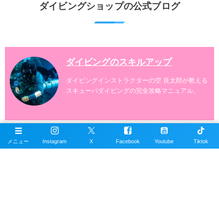
ダイビングショップの公式ブログ
案内しております。 ダイビングライセンスをお持ちの
ダイバー向けのファンダイビングでは100ヶ所以上の
ダイビングスポットへご案内しております。体験ダイ
ビングでも多数のおすすめのダイビングスポットへご
案内しています。 ...
ダイビングのスキルアップ
ダイビングインストラクターの空 良太郎が教える
スキューバダイビングの完全攻略マニュアル。
ダイビングの写真素材
メニュー
Instagram
X
Facebook
Youtube
Tiktok
スキューバダイビングの写真素材数1万点以上を無
料で提供しています。写真素材は商用利用も可能
です。