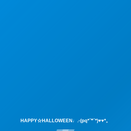
HAPPY☆HALLOWEEN♩.◦(pq*´꒳`*)♥♥*。