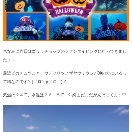
ちなみに昨日はゴリラチョップのファンダイビングに行ってきまし
たよ～
最近ピカチュウこと、ウデフリツノザヤウミウシが沖の方にいるっ
て噂なのです＼(゜ロ＼)(／ロ゜)／
気温は２４℃、水温は２６．５℃ 沖縄まだまだがんばってます♡