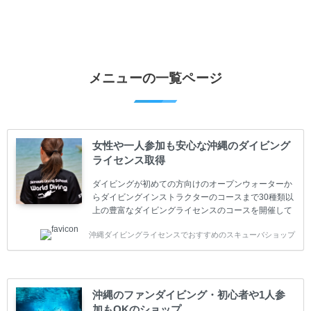
メニューの一覧ページ
女性や一人参加も安心な沖縄のダイビング
ライセンス取得
ダイビングが初めての方向けのオープンウォーターか
らダイビングインストラクターのコースまで30種類以
上の豊富なダイビングライセンスのコースを開催して
います。又、海外で人気のテクニカルダイビング
沖縄ダイビングライセンスでおすすめのスキューバショップ
(TEC)のコースもご用意しています。 当スクールを受
講するお客様は一人参加などの少人数のご参加が最も
多いです。一人参加や少人数がメインのプライベート
スクールです。各種ダイビングライセンス取得コース
は年間を通じてキャンペーンを行っています。 ベーシ
沖縄のファンダイビング・初心者や1人参
ックダイバー(Cカード) 1日間+eラーニング 最安値キ
加もOKのショップ