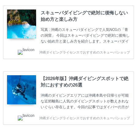
ダイバーの育成・指導や安全管理、環境保全などの活
動をしています。 ダイビングライセンスの種類はエン
スキューバダイビングで絶対に後悔しない
トリーレベルのライセンスからプロレベルのライセン
始め方と楽しみ方
スまでランク分けされています。各教育機関(指導団
体)によってライセンスカードの名称、トレーニング内
写真 : 沖縄のスキューバダイビングで人気NO1の「青
容に違いがありま...
の洞窟」 今回はスキューバダイビングで絶対に後悔し
ない始め方と楽しみ方を紹介します。スキューバダイ
ビングに興味があり、これから始めようとしている方
沖縄ダイビングライセンスでおすすめのスキューバショップ
やまだ始めて間もない初心者の方に必見の内容です。
スキューバダイビングの始め方と楽しみ方について学
ぶことは重要です。正しくない情報をもとに計画を立
ててしまうと、せっかく楽しみにしていたスキューバ
ダイビングが台無しになり後悔することになってしま
【2026年版】沖縄ダイビングスポットで絶
うかもしれません。 又、スキューバダイビングは事故
対におすすめの26選
のリスクがあるスポーツでもあります。もしかしたら
危険な思いをしてしまうかもしれません。 今回は現地
沖縄のダイビングエリアには沖縄本島や日帰りが可能
ダイビング...
な近郊離島に人気のダイビングスポットが数えきれな
いぐらい存在します。今回の記事ではダイバーの方が
沖縄でダイビングを楽しむときにおすすめのダイビン
沖縄ダイビングライセンスでおすすめのスキューバショップ
グスポットを紹介します。 当スクールは、沖縄本島で
は北谷町、嘉手納町、読谷村、恩納村、名護市、本部
町、国頭村などへご案内しています。近郊の離島では
水納島、瀬底島、伊江島、伊計島、古宇利島などへご