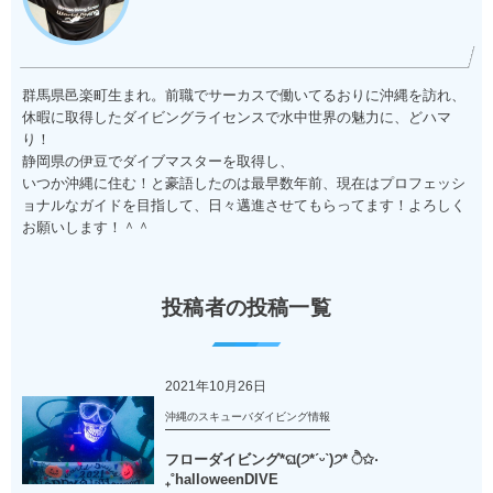
群馬県邑楽町生まれ。前職でサーカスで働いてるおりに沖縄を訪れ、
休暇に取得したダイビングライセンスで水中世界の魅力に、どハマ
り！
静岡県の伊豆でダイブマスターを取得し、
いつか沖縄に住む！と豪語したのは最早数年前、現在はプロフェッシ
ョナルなガイドを目指して、日々邁進させてもらってます！よろしく
お願いします！＾＾
投稿者の投稿一覧
2021年10月26日
沖縄のスキューバダイビング情報
フローダイビング*ଘ(੭*ˊᵕˋ)੭* ੈ✩‧
₊˚halloweenDIVE