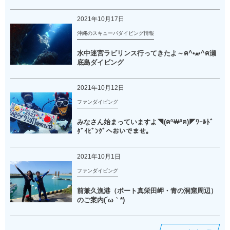
2021年10月17日
沖縄のスキューバダイビング情報
水中迷宮ラビリンス行ってきたよ～ฅ^•ﻌ•^ฅ瀬
底島ダイビング
2021年10月12日
ファンダイビング
みなさん始まっていますよ◥(ฅº￦ºฅ)◤ﾜｰﾙﾄﾞ
ﾀﾞｲﾋﾞﾝｸﾞへおいでませ。
2021年10月1日
ファンダイビング
前兼久漁港（ボート真栄田岬・青の洞窟周辺）
のご案内(´ω｀*)