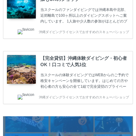
ャンペーン ￥22800(税込) ￥16800(税込) 器材 / 送
迎 / 保険 / 全て込み ダイビング...
当スクールのファンダイビングでは沖縄本島中北部、
近郊離島で100ヶ所以上のダイビングスポットへご案
内しています。 1人旅や少人数の参加がほとんどのプ
ライベートスクールです。又、初心者の方や久しぶり
沖縄ダイビングライセンスでおすすめのスキューバショップ
の方も安心して楽しめるようにリフレッシュダイビン
グコースもご用意しています。お1人様も初心者の方
も安心してご参加下さい。 当スクールでダイビングラ
イセンスを取得したお客様、ファンダイビングのリピ
ーター様はファンダイビングの全てのコース費が
【完全貸切】沖縄体験ダイビング・初心者
10%OFF、フル器材レンタルが50%OFFになります。
OK！口コミで人気1位
沖縄本島周辺ビーチ・ファンダイビング ￥13800(税
込)【 2ビーチ 】 ウエイト / タンク / 送迎...
当スクールの体験ダイビングではWEBからのご予約で
格安キャンペーンを開催しています。はじめての方や
初心者の方も安心の全て1組で完全貸切のプライベー
トスタイルです。泳ぎに自信がない方や不安な方もお
沖縄ダイビングライセンスでおすすめのスキューバショップ
1人様から気軽にご参加ください。 全てのコースで高
画質の記念撮影&水中撮影付きです。初心者の方やダ
イビングライセンスに興味のある方にもおすすめで
す。 沖縄本島周辺ビーチ・体験ダイビング 格安キャ
ンペーン！！￥16800 ￥11800(税込) 器材 / 送迎 / 保
険 / 全て込み ダイビングがはじめての方や初心者でも
気軽に体験できる半日のコース。沖縄本島のビーチか