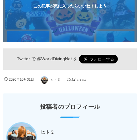
らのんびりダイビングを楽しめます...
この記事が気に入ったらいいね！しよう
Twitter で
@WorldDivingNet
を
1512 views
2020年10月31日
ヒトミ
投稿者のプロフィール
ヒトミ