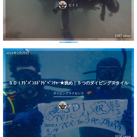
ヒトミ
1685 views
2021年2月25日
ＳＤＩｱﾄﾞﾊﾞﾝｽﾄﾞｱﾄﾞﾍﾞﾝﾁｬｰ★挑め！５つのダイビングスタイル
ダイビングライセンス
ヒトミ
1658 views