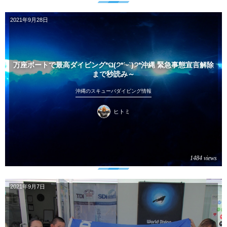
2021年9月28日
万座ボートで最高ダイビング*ଘ(੭*ˊᵕˋ)੭*沖縄 緊急事態宣言解除
まで秒読み～
沖縄のスキューバダイビング情報
ヒトミ
1484 views
2021年9月7日