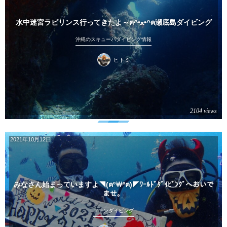
水中迷宮ラビリンス行ってきたよ～ฅ^•ﻌ•^ฅ瀬底島ダイビング
沖縄のスキューバダイビング情報
ヒトミ
2104 views
2021年10月12日
みなさん始まっていますよ◥(ฅº￦ºฅ)◤ﾜｰﾙﾄﾞﾀﾞｲﾋﾞﾝｸﾞへおいで
ませ。
ファンダイビング