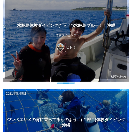
水納島体験ダイビング(*´▽｀*)水納島ブルー！！沖縄
体験ダイビング
ヒトミ
1850 views
2021年5月9日
ジンベエザメの背に乗ってるかのよう！( *´艸｀)体験ダイビング
沖縄