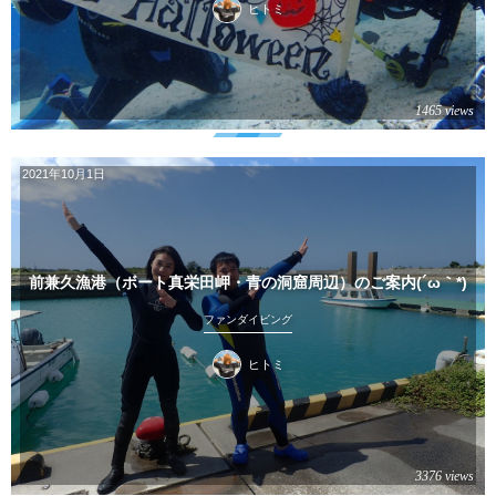
ヒトミ
1465 views
2021年10月1日
前兼久漁港（ボート真栄田岬・青の洞窟周辺）のご案内(´ω｀*)
ファンダイビング
ヒトミ
3376 views