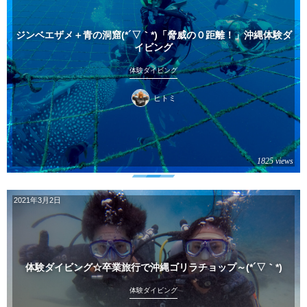
ジンベエザメ＋青の洞窟(*´▽｀*)「脅威の０距離！」沖縄体験ダ
イビング
体験ダイビング
ヒトミ
1825 views
2021年3月2日
体験ダイビング☆卒業旅行で沖縄ゴリラチョップ～(*´▽｀*)
体験ダイビング