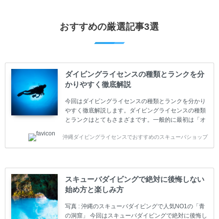
おすすめの厳選記事3選
ダイビングライセンスの種類とランクを分
かりやすく徹底解説
今回はダイビングライセンスの種類とランクを分かり
やすく徹底解説します。ダイビングライセンスの種類
とランクはとてもさまざまです。一般的に最初は「オ
ープンウォーター」のダイビングライセンスになりま
沖縄ダイビングライセンスでおすすめのスキューバショップ
す。 ダイビングのライセンスカードはダイビングの教
育機関もしくは指導団体が発行しています。教育機関
(指導団体)とは、営利もしくは非営利の団体や会社で
ダイバーの育成・指導や安全管理、環境保全などの活
動をしています。 ダイビングライセンスの種類はエン
スキューバダイビングで絶対に後悔しない
トリーレベルのライセンスからプロレベルのライセン
始め方と楽しみ方
スまでランク分けされています。各教育機関(指導団
体)によってライセンスカードの名称、トレーニング内
写真 : 沖縄のスキューバダイビングで人気NO1の「青
容に違いがありま...
の洞窟」 今回はスキューバダイビングで絶対に後悔し