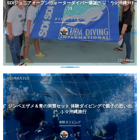
SDIジュニアオープンウォーターダイバー爆誕(*´▽｀*)☆沖縄ﾗｲｾ
ﾝｽ
ダイビングライセンス
ヒトミ
2114 views
2021年8月21日
ジンベエザメ＆青の洞窟セット 体験ダイビングで親子の思い出
(^_-)-☆沖縄旅行
体験ダイビング
ヒトミ