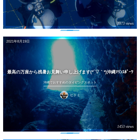
1873 views
2021年8月19日
最高の万座から残暑お見舞い申し上げます(*´▽｀*)沖縄ﾏﾘﾝｽﾎﾟｰﾂ
沖縄でおすすめのダイビングスポット
ヒトミ
1453 views