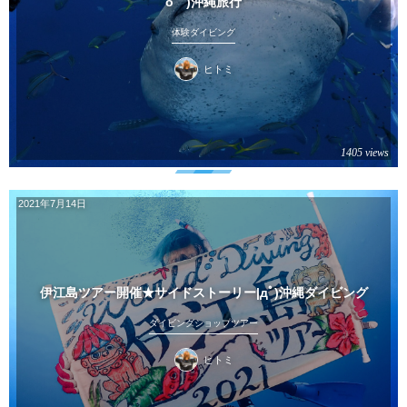
o゜)沖縄旅行
体験ダイビング
ヒトミ
1405 views
2021年7月14日
伊江島ツアー開催★サイドストーリー|дﾟ)沖縄ダイビング
ダイビングショップツアー
ヒトミ