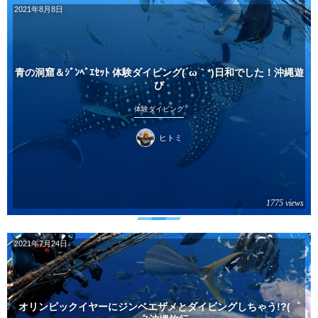
2021年8月8日
青の洞窟＆ｼﾞﾝﾍﾞｴｾｯﾄ 体験ダイビング(´ω｀*)日和でした！沖縄遊
び
体験ダイビング
ヒトミ
1775 views
2021年7月24日
オリンピックイヤーにジンベエザメとダイビングしちゃう!?(゜