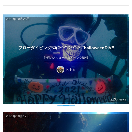
2021年10月26日
フローダイビング*ଘ(੭*ˊᵕˋ)੭* ੈ✩‧₊˚halloweenDIVE
沖縄のスキューバダイビング情報
ヒトミ
2295 views
2021年10月17日