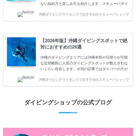
ない始め方と楽しみ方を紹介します。スキューバダイ
ビングに興味があり、これから始めようとしている方
沖縄ダイビングライセンスでおすすめのスキューバショップ
やまだ始めて間もない初心者の方に必見の内容です。
スキューバダイビングの始め方と楽しみ方について学
ぶことは重要です。正しくない情報をもとに計画を立
ててしまうと、せっかく楽しみにしていたスキューバ
ダイビングが台無しになり後悔することになってしま
【2026年版】沖縄ダイビングスポットで絶
うかもしれません。 又、スキューバダイビングは事故
対におすすめの26選
のリスクがあるスポーツでもあります。もしかしたら
危険な思いをしてしまうかもしれません。 今回は現地
沖縄のダイビングエリアには沖縄本島や日帰りが可能
ダイビング...
な近郊離島に人気のダイビングスポットが数えきれな
いぐらい存在します。今回の記事ではダイバーの方が
沖縄でダイビングを楽しむときにおすすめのダイビン
沖縄ダイビングライセンスでおすすめのスキューバショップ
グスポットを紹介します。 当スクールは、沖縄本島で
は北谷町、嘉手納町、読谷村、恩納村、名護市、本部
町、国頭村などへご案内しています。近郊の離島では
水納島、瀬底島、伊江島、伊計島、古宇利島などへご
ダイビングショップの公式ブログ
案内しております。 ダイビングライセンスをお持ちの
ダイバー向けのファンダイビングでは100ヶ所以上の
ダイビングスポットへご案内しております。体験ダイ
ビングでも多数のおすすめのダイビングスポットへご
案内しています。 ...