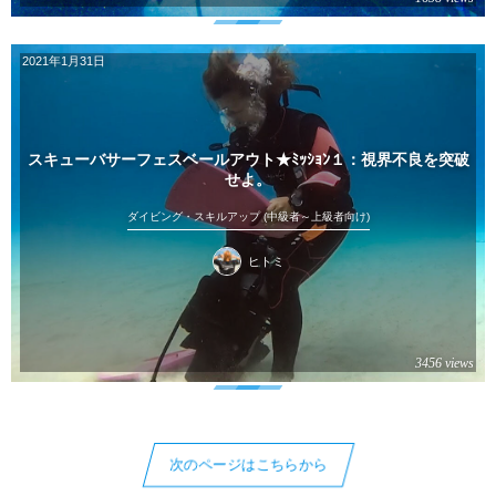
2021年1月31日
スキューバサーフェスベールアウト★ﾐｯｼｮﾝ１：視界不良を突破
せよ。
ダイビング・スキルアップ (中級者～上級者向け)
ヒトミ
3456 views
次のページはこちらから