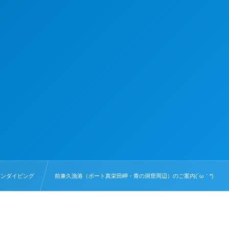
ァンダイビング
前兼久漁港（ボート真栄田岬・青の洞窟周辺）のご案内(´ω｀*)