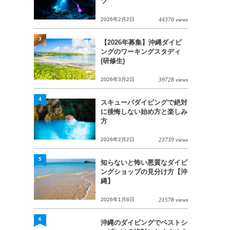
ツ
2026年2月2日
44370 views
3
【2026年募集】沖縄ダイビ
ングのワーキングスタディ
(研修生)
2026年3月2日
39728 views
4
スキューバダイビングで絶対
に後悔しない始め方と楽しみ
方
2026年2月2日
23739 views
5
知らないと怖い悪質なダイビ
ングショップの見分け方【沖
縄】
2026年1月6日
21578 views
6
沖縄のダイビングでベストシ