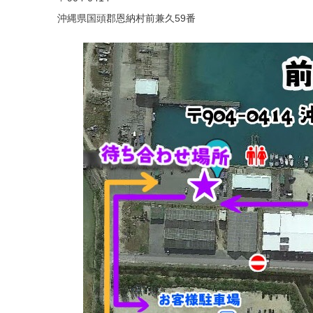
沖縄県国頭郡恩納村前兼久59番