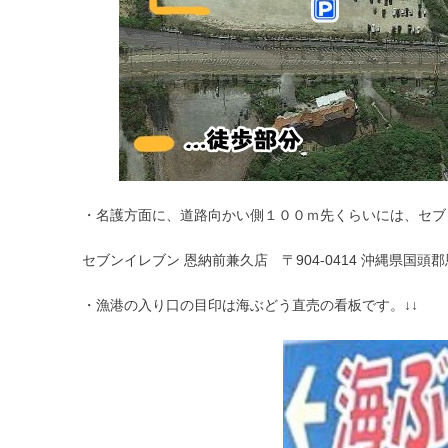
・名護方面に、道路向かい側１００ｍ先くらいには、セブ
セブンイレブン 恩納前兼久店 〒904-0414 沖縄県国頭
・漁港の入り口の目印は海ぶどう直売の看板です。↓↓