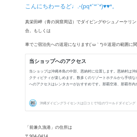
こんにちわーるど♩.◦(pq*´꒳`*)♥♥*。
真栄田岬（青の洞窟周辺）
でダイビングやシュノーケリン
合。もしくは
車でご宿泊先への送迎になります(´ω｀*)※送迎の範囲に
「前兼久漁港」の住所は
〒904-0414