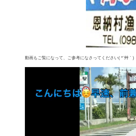
動画もご覧になって、ご参考になさってください( *´艸｀)
動
画
プ
レ
ー
ヤ
ー