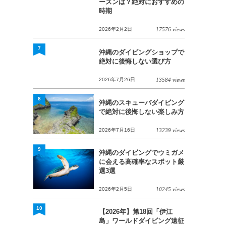
ーズンは？絶対におすすめの
時期
2026年2月2日
17576 views
7
沖縄のダイビングショップで
絶対に後悔しない選び方
2026年7月26日
13584 views
8
沖縄のスキューバダイビング
で絶対に後悔しない楽しみ方
2026年7月16日
13239 views
9
沖縄のダイビングでウミガメ
に会える高確率なスポット厳
選3選
2026年2月5日
10245 views
10
【2026年】第18回「伊江
島」ワールドダイビング遠征