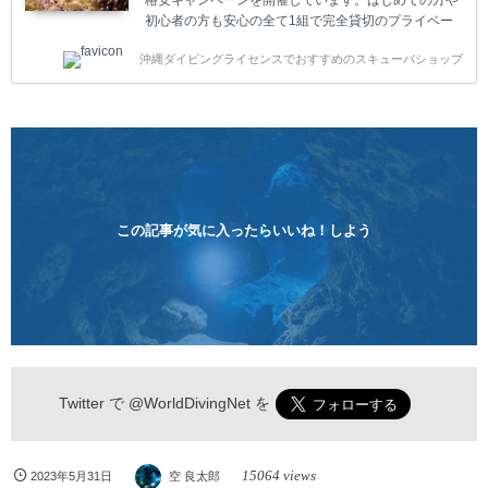
初心者の方も安心の全て1組で完全貸切のプライベー
トスタイルです。泳ぎに自信がない方や不安な方もお
沖縄ダイビングライセンスでおすすめのスキューバショップ
1人様から気軽にご参加ください。 全てのコースで高
画質の記念撮影&水中撮影付きです。初心者の方やダ
イビングライセンスに興味のある方にもおすすめで
す。 沖縄本島周辺ビーチ・体験ダイビング 格安キャ
ンペーン！！￥16800 ￥11800(税込) 器材 / 送迎 / 保
険 / 全て込み ダイビングがはじめての方や初心者でも
気軽に体験できる半日のコース。沖縄本島のビーチか
らのんびりダイビングを楽しめます...
この記事が気に入ったらいいね！しよう
Twitter で
@WorldDivingNet
を
15064 views
2023年5月31日
空 良太郎