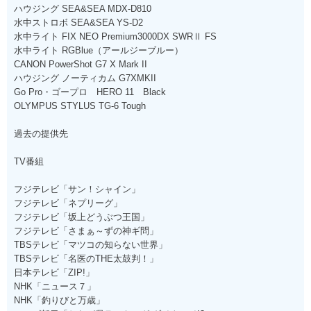
ハウジング SEA&SEA MDX-D810
水中ストロボ SEA&SEA YS-D2
水中ライト FIX NEO Premium3000DX SWRⅡ FS
水中ライト RGBlue（アールジーブルー）
CANON PowerShot G7 X Mark II
ハウジング ノーティカム G7XMKII
Go Pro・ゴープロ HERO 11 Black
OLYMPUS STYLUS TG-6 Tough
過去の提供先
TV番組
フジテレビ「サン！シャイン」
フジテレビ「ネプリーグ」
フジテレビ「坂上どうぶつ王国」
フジテレビ「さまぁ～ずの神ギ問」
TBSテレビ「マツコの知らない世界」
TBSテレビ「名医のTHE太鼓判！」
日本テレビ「ZIP!」
NHK「ニュース７」
NHK「釣りびと万歳」