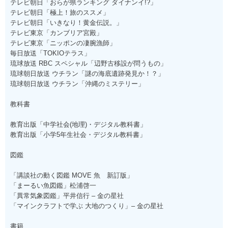
テレビ朝日「おらが県ランキング ダイナンイ!?」
テレビ朝日「極上！旅のススメ」
テレビ朝日「いきなり！黄金伝説。」
テレビ東京「カンブリア宮殿」
テレビ東京「ニッポンの凄腕漁師」
毎日放送「TOKIOテラス」
琉球放送 RBC スペシャル「辺野古移設が問うもの」
琉球朝日放送 ウチラン「謎の海底遺跡発見か！？」
琉球朝日放送 ウチラン「沖縄のミステリー」
教科書
教育出版「中学社会(地理)・デジタル教科書」
教育出版「小学5年生社会・デジタル教科書」
図鑑
「講談社の動く図鑑 MOVE 魚 新訂版」
「まーるい魚図鑑」松浦啓一
「異常気象図鑑」平井信行 – 金の星社
「マインクラフトで学ぶ 大地のつくり」– 金の星社
書籍