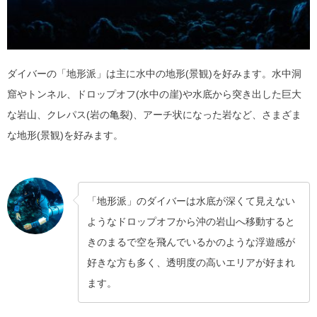
ダイバーの「地形派」は主に水中の地形(景観)を好みます。水中洞
窟やトンネル、ドロップオフ(水中の崖)や水底から突き出した巨大
な岩山、クレパス(岩の亀裂)、アーチ状になった岩など、さまざま
な地形(景観)を好みます。
「地形派」のダイバーは水底が深くて見えない
ようなドロップオフから沖の岩山へ移動すると
きのまるで空を飛んでいるかのような浮遊感が
好きな方も多く、透明度の高いエリアが好まれ
ます。