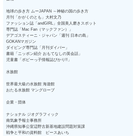
地球の歩き方 ムーJAPAN ～神秘の国の歩き方
月刊「かがくのとも」大村文乃
ファッション誌「andGIRL」全国美人磨きスポット
専門誌「Mac Fan（マックファン）」
デアゴスティーニ・ジャパン「週刊 日本の島」
GOKANマガジン
ダイビング専門誌「月刊ダイバー」
書籍「ニッポン紹介 おもてなしの英会話」
児童書「ポピーっ子情報誌ぴかり!!」
水族館
世界最大級の水族館 海遊館
おたる水族館 マングローブ
企業・団体
ナショナル ジオグラフィック
南気象予報士事務所
沖縄県知事公室辺野古新基地建設問題対策課
戦争と平和の資料館 ピースあいち