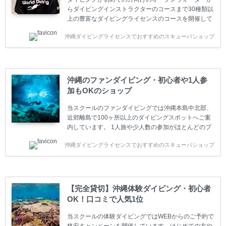
らダイビングインストラクターのコースまで30種類以
上の豊富なダイビングライセンスのコースを開催して
います。又、海外で人気のテクニカルダイビング
沖縄ダイビングライセンスでおすすめのスキューバショップ
(TEC)のコースもご用意しています。 当スクールを受
講するお客様は一人参加などの少人数のご参加が最も
多いです。一人参加や少人数がメインのプライベート
スクールです。各種ダイビングライセンス取得コース
は年間を通じてキャンペーンを行っています。 ベーシ
沖縄のファンダイビング・初心者や1人参
ックダイバー(Cカード) 1日間+eラーニング 最安値キ
加もOKのショップ
ャンペーン ￥22800(税込) ￥16800(税込) 器材 / 送
迎 / 保険 / 全て込み ダイビング...
当スクールのファンダイビングでは沖縄本島中北部、
近郊離島で100ヶ所以上のダイビングスポットへご案
内しています。 1人旅や少人数の参加がほとんどのプ
ライベートスクールです。又、初心者の方や久しぶり
沖縄ダイビングライセンスでおすすめのスキューバショップ
の方も安心して楽しめるようにリフレッシュダイビン
グコースもご用意しています。お1人様も初心者の方
も安心してご参加下さい。 当スクールでダイビングラ
イセンスを取得したお客様、ファンダイビングのリピ
ーター様はファンダイビングの全てのコース費が
【完全貸切】沖縄体験ダイビング・初心者
10%OFF、フル器材レンタルが50%OFFになります。
OK！口コミで人気1位
沖縄本島周辺ビーチ・ファンダイビング ￥13800(税
込)【 2ビーチ 】 ウエイト / タンク / 送迎...
当スクールの体験ダイビングではWEBからのご予約で
格安キャンペーンを開催しています。はじめての方や