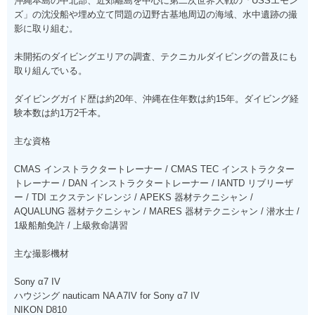
沖縄本島の中北部、近郊離島を中心に第二次世界大戦の「USSエモン
ズ」の沈没船や埋め立て問題の辺野古基地周辺の海域、水中遺跡の撮
影に取り組む。
未開拓のダイビングエリアの調査、テクニカルダイビングの普及にも
取り組んでいる。
ダイビングガイド歴は約20年、沖縄在住年数は約15年。ダイビング経
験本数は約1万2千本。
主な資格
CMAS インストラクタートレーナー / CMAS TEC インストラクター
トレーナー / DAN インストラクタートレーナー / IANTD リブリーザ
ー / TDI エクステンドレンジ / APEKS 器材テクニシャン /
AQUALUNG 器材テクニシャン / MARES 器材テクニシャン / 潜水士 /
1級船舶免許 / 上級救命講習
主な撮影機材
Sony α7 IV
ハウジング nauticam NA A7IV for Sony α7 IV
NIKON D810