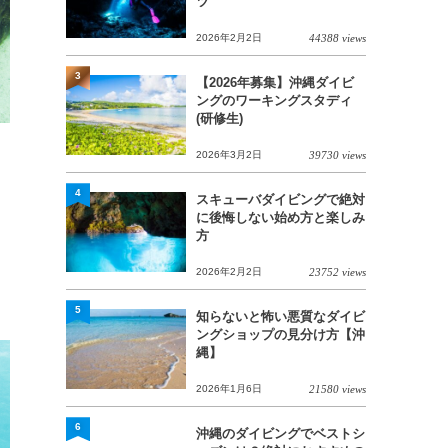
ツ
2026年2月2日
44388 views
3
【2026年募集】沖縄ダイビ
ングのワーキングスタディ
(研修生)
2026年3月2日
39730 views
4
スキューバダイビングで絶対
に後悔しない始め方と楽しみ
方
2026年2月2日
23752 views
5
知らないと怖い悪質なダイビ
ングショップの見分け方【沖
縄】
2026年1月6日
21580 views
6
沖縄のダイビングでベストシ