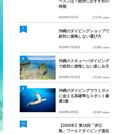
ーズンは？絶対におすすめの
時期
2026年2月2日
17576 views
7
沖縄のダイビングショップで
絶対に後悔しない選び方
2026年7月26日
13589 views
8
沖縄のスキューバダイビング
で絶対に後悔しない楽しみ方
2026年7月16日
13244 views
9
沖縄のダイビングでウミガメ
に会える高確率なスポット厳
選3選
2026年2月5日
10249 views
10
【2026年】第18回「伊江
島」ワールドダイビング遠征