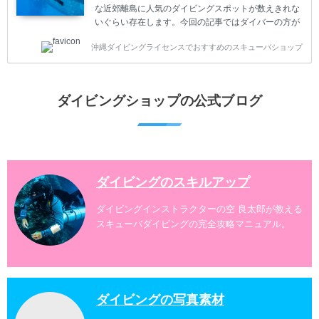
ダイビング...
な近郊離島に人気のダイビングスポットが数えきれな
いぐらい存在します。今回の記事ではダイバーの方が
沖縄でダイビングを楽しむときにおすすめのダイビン
沖縄ダイビングライセンスでおすすめのスキューバショップ
グスポットを紹介します。 当スクールは、沖縄本島で
は北谷町、嘉手納町、読谷村、恩納村、名護市、本部
町、国頭村などへご案内しています。近郊の離島では
水納島、瀬底島、伊江島、伊計島、古宇利島などへご
ダイビングショップの公式ブログ
案内しております。 ダイビングライセンスをお持ちの
ダイバー向けのファンダイビングでは100ヶ所以上の
ダイビングスポットへご案内しております。体験ダイ
ビングでも多数のおすすめのダイビングスポットへご
案内しています。 ...
ダイビングのスキルアップ
ダイビングインストラクターの空 良太郎が教える
スキューバダイビングの完全攻略マニュアル。
ダイビングの写真素材