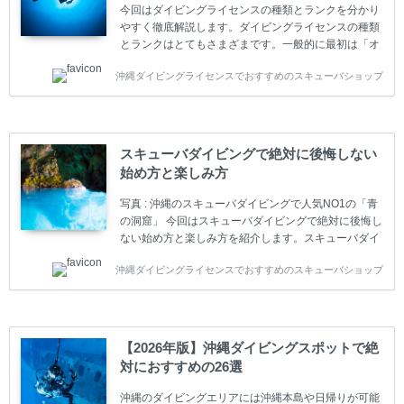
今回はダイビングライセンスの種類とランクを分かり
やすく徹底解説します。ダイビングライセンスの種類
とランクはとてもさまざまです。一般的に最初は「オ
ープンウォーター」のダイビングライセンスになりま
沖縄ダイビングライセンスでおすすめのスキューバショップ
す。 ダイビングのライセンスカードはダイビングの教
育機関もしくは指導団体が発行しています。教育機関
(指導団体)とは、営利もしくは非営利の団体や会社で
ダイバーの育成・指導や安全管理、環境保全などの活
動をしています。 ダイビングライセンスの種類はエン
スキューバダイビングで絶対に後悔しない
トリーレベルのライセンスからプロレベルのライセン
始め方と楽しみ方
スまでランク分けされています。各教育機関(指導団
体)によってライセンスカードの名称、トレーニング内
写真 : 沖縄のスキューバダイビングで人気NO1の「青
容に違いがありま...
の洞窟」 今回はスキューバダイビングで絶対に後悔し
ない始め方と楽しみ方を紹介します。スキューバダイ
ビングに興味があり、これから始めようとしている方
沖縄ダイビングライセンスでおすすめのスキューバショップ
やまだ始めて間もない初心者の方に必見の内容です。
スキューバダイビングの始め方と楽しみ方について学
ぶことは重要です。正しくない情報をもとに計画を立
ててしまうと、せっかく楽しみにしていたスキューバ
ダイビングが台無しになり後悔することになってしま
【2026年版】沖縄ダイビングスポットで絶
うかもしれません。 又、スキューバダイビングは事故
対におすすめの26選
のリスクがあるスポーツでもあります。もしかしたら
危険な思いをしてしまうかもしれません。 今回は現地
沖縄のダイビングエリアには沖縄本島や日帰りが可能