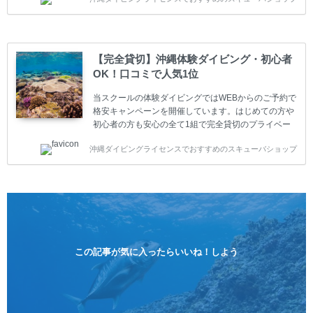
の方も安心して楽しめるようにリフレッシュダイビン
グコースもご用意しています。お1人様も初心者の方
も安心してご参加下さい。 当スクールでダイビングラ
イセンスを取得したお客様、ファンダイビングのリピ
ーター様はファンダイビングの全てのコース費が
【完全貸切】沖縄体験ダイビング・初心者
10%OFF、フル器材レンタルが50%OFFになります。
OK！口コミで人気1位
沖縄本島周辺ビーチ・ファンダイビング ￥13800(税
込)【 2ビーチ 】 ウエイト / タンク / 送迎...
当スクールの体験ダイビングではWEBからのご予約で
格安キャンペーンを開催しています。はじめての方や
初心者の方も安心の全て1組で完全貸切のプライベー
トスタイルです。泳ぎに自信がない方や不安な方もお
沖縄ダイビングライセンスでおすすめのスキューバショップ
1人様から気軽にご参加ください。 全てのコースで高
画質の記念撮影&水中撮影付きです。初心者の方やダ
イビングライセンスに興味のある方にもおすすめで
す。 沖縄本島周辺ビーチ・体験ダイビング 格安キャ
ンペーン！！￥16800 ￥11800(税込) 器材 / 送迎 / 保
険 / 全て込み ダイビングがはじめての方や初心者でも
気軽に体験できる半日のコース。沖縄本島のビーチか
らのんびりダイビングを楽しめます...
この記事が気に入ったらいいね！しよう