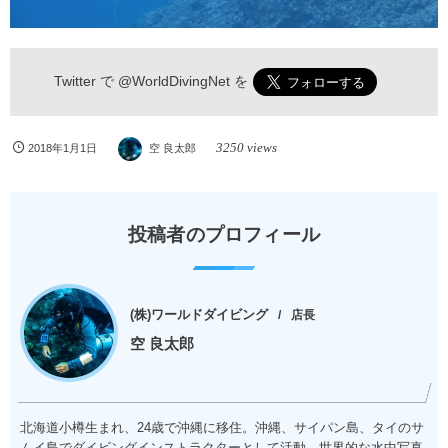
Twitter で
@WorldDivingNet
を
3250 views
2018年1月1日
空 良太郎
投稿者のプロフィール
(株)ワールドダイビング
店長
空 良太郎
北海道小樽生まれ、24歳で沖縄に移住。沖縄、サイパン島、タイのサ
ムイ島でダイビングインストラクターとして活動。世界的な水中写真