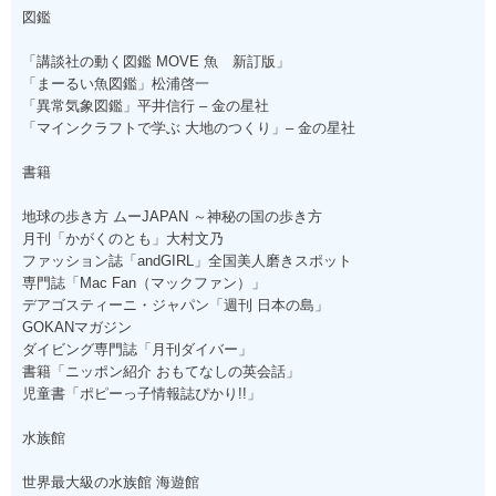
図鑑
「講談社の動く図鑑 MOVE 魚 新訂版」
「まーるい魚図鑑」松浦啓一
「異常気象図鑑」平井信行 – 金の星社
「マインクラフトで学ぶ 大地のつくり」– 金の星社
書籍
地球の歩き方 ムーJAPAN ～神秘の国の歩き方
月刊「かがくのとも」大村文乃
ファッション誌「andGIRL」全国美人磨きスポット
専門誌「Mac Fan（マックファン）」
デアゴスティーニ・ジャパン「週刊 日本の島」
GOKANマガジン
ダイビング専門誌「月刊ダイバー」
書籍「ニッポン紹介 おもてなしの英会話」
児童書「ポピーっ子情報誌ぴかり!!」
水族館
世界最大級の水族館 海遊館