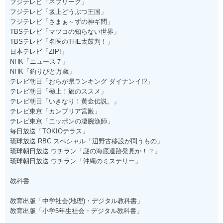
フジテレビ「ネプリーグ」
フジテレビ「坂上どうぶつ王国」
フジテレビ「さまぁ～ずの神ギ問」
TBSテレビ「マツコの知らない世界」
TBSテレビ「名医のTHE太鼓判！」
日本テレビ「ZIP!」
NHK「ニュース７」
NHK「釣りびと万歳」
テレビ朝日「おらが県ランキング ダイナンイ!?」
テレビ朝日「極上！旅のススメ」
テレビ朝日「いきなり！黄金伝説。」
テレビ東京「カンブリア宮殿」
テレビ東京「ニッポンの凄腕漁師」
毎日放送「TOKIOテラス」
琉球放送 RBC スペシャル「辺野古移設が問うもの」
琉球朝日放送 ウチラン「謎の海底遺跡発見か！？」
琉球朝日放送 ウチラン「沖縄のミステリー」
教科書
教育出版「中学社会(地理)・デジタル教科書」
教育出版「小学5年生社会・デジタル教科書」