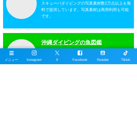
スキューバダイビングの写真素材数1万点以上を無
料で提供しています。写真素材は商用利用も可能
です。
沖縄ダイビングの魚図鑑
沖縄のスキューバダイビングで見れる海水魚図
メニュー
Instagram
X
Facebook
Youtube
Tiktok
鑑。現在220種以上掲載。沖縄本島、近郊離島で
撮影。
沖縄ダイビングスポット
掲載エリアは沖縄本島全域、近郊離島を含むおす
すめの約100ヶ所以上のダイビングポイント。