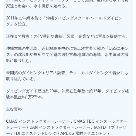
家達と出会い、水中撮影を始める。
2011年に沖縄本島で「沖縄ダイビングスクール ワールドダイビン
グ」を設立。
現在まで数多くのTV番組や書籍、図鑑、企業などに写真を提供する。
沖縄本島の中北部、近郊離島を中心に第二次世界大戦の「USSエモン
ズ」の沈没船や埋め立て問題の辺野古基地周辺の海域、水中遺跡の撮
影に取り組む。
未開拓のダイビングエリアの調査、テクニカルダイビングの普及にも
取り組んでいる。
ダイビングガイド歴は約20年、沖縄在住年数は約15年。ダイビング経
験本数は約1万2千本。
主な資格
CMAS インストラクタートレーナー / CMAS TEC インストラクター
トレーナー / DAN インストラクタートレーナー / IANTD リブリーザ
ー / TDI エクステンドレンジ / APEKS 器材テクニシャン /