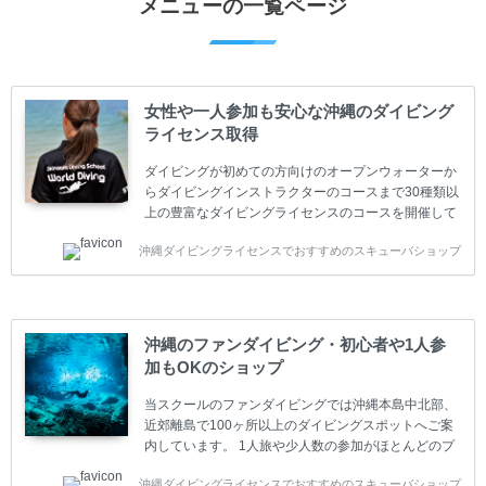
メニューの一覧ページ
女性や一人参加も安心な沖縄のダイビング
ライセンス取得
ダイビングが初めての方向けのオープンウォーターか
らダイビングインストラクターのコースまで30種類以
上の豊富なダイビングライセンスのコースを開催して
います。又、海外で人気のテクニカルダイビング
沖縄ダイビングライセンスでおすすめのスキューバショップ
(TEC)のコースもご用意しています。 当スクールを受
講するお客様は一人参加などの少人数のご参加が最も
多いです。一人参加や少人数がメインのプライベート
スクールです。各種ダイビングライセンス取得コース
は年間を通じてキャンペーンを行っています。 ベーシ
沖縄のファンダイビング・初心者や1人参
ックダイバー(Cカード) 1日間+eラーニング 最安値キ
加もOKのショップ
ャンペーン ￥22800(税込) ￥16800(税込) 器材 / 送
迎 / 保険 / 全て込み ダイビング...
当スクールのファンダイビングでは沖縄本島中北部、
近郊離島で100ヶ所以上のダイビングスポットへご案
内しています。 1人旅や少人数の参加がほとんどのプ
ライベートスクールです。又、初心者の方や久しぶり
沖縄ダイビングライセンスでおすすめのスキューバショップ