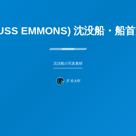
USS EMMONS) 沈没船・
沈没船の写真素材
空 良太郎