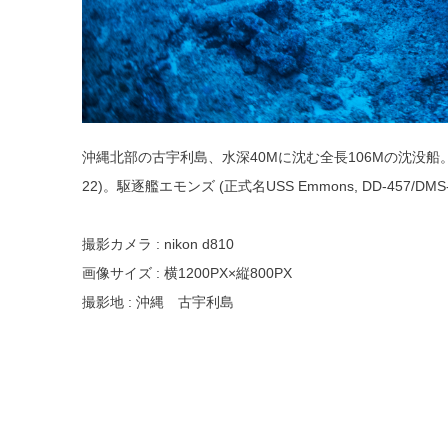
沖縄北部の古宇利島、水深40Mに沈む全長106Mの沈没船。アメリ
22)。駆逐艦エモンズ (正式名USS Emmons, DD-457/D
撮影カメラ : nikon d810
画像サイズ : 横1200PX×縦800PX
撮影地 : 沖縄 古宇利島