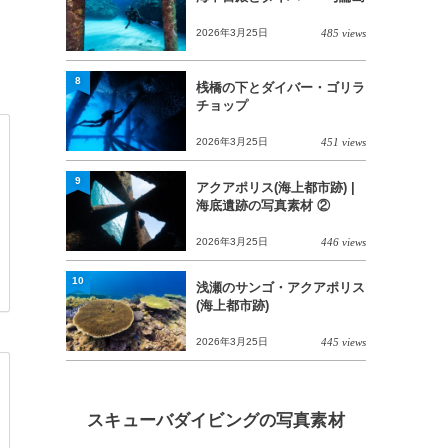
2026年3月25日
485 views
8
桟橋の下とダイバー・ゴリラ
チョップ
2026年3月25日
451 views
9
アクアポリス(海上都市跡) |
海底遺跡の写真素材 ②
2026年3月25日
446 views
10
浅瀬のサンゴ・アクアポリス
(海上都市跡)
2026年3月25日
445 views
スキューバダイビングの写真素材