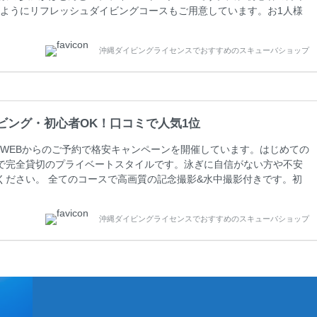
ようにリフレッシュダイビングコースもご用意しています。お1人様
さい。 当スクールでダイビングライセンスを取得したお客様、ファ
ァンダイビングの全てのコース費が10%OFF、フル器材レンタルが
沖縄ダイビングライセンスでおすすめのスキューバショップ
周辺ビーチ・ファンダイビング ￥13800(税込)【 2ビーチ 】 ウエイ
ビング・初心者OK！口コミで人気1位
WEBからのご予約で格安キャンペーンを開催しています。はじめての
で完全貸切のプライベートスタイルです。泳ぎに自信がない方や不安
ください。 全てのコースで高画質の記念撮影&水中撮影付きです。初
に興味のある方にもおすすめです。 沖縄本島周辺ビーチ・体験ダイ
0 ￥11800(税込) 器材 / 送迎 / 保険 / 全て込み ダイビングがはじ
沖縄ダイビングライセンスでおすすめのスキューバショップ
できる半日のコース。沖縄本島のビーチからのんびりダイビングを楽