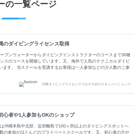
ーの一覧ページ
縄のダイビングライセンス取得
ープンウォーターからダイビングインストラクターのコースまで30種
ンスのコースを開催しています。又、海外で人気のテクニカルダイビ
しています。 当スクールを受講するお客様は一人参加などの少人数のご参
人数がメインのプライベートスクールです。各種ダイビングライセン
ペーンを行っています。 ベーシックダイバー(Cカード) 1日間+eラ
沖縄ダイビングライセンスでおすすめのスキューバショップ
0(税込) ￥16800(税込) 器材 / 送迎 / 保険 / 全て込み ダイビン
初心者や1人参加もOKのショップ
は沖縄本島中北部、近郊離島で100ヶ所以上のダイビングスポットへ
人数の参加がほとんどのプライベートスクールです。又、初心者の方や