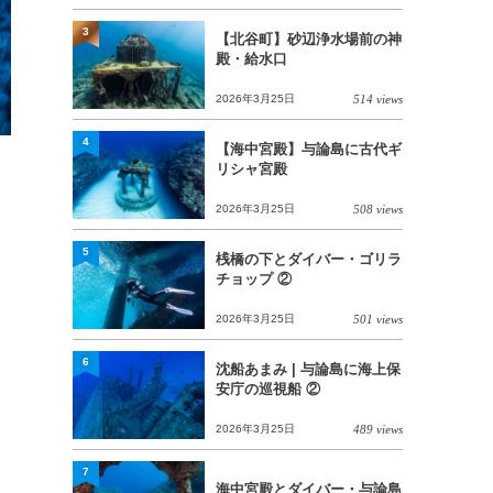
3
【北谷町】砂辺浄水場前の神
殿・給水口
2026年3月25日
514 views
4
【海中宮殿】与論島に古代ギ
リシャ宮殿
2026年3月25日
508 views
5
桟橋の下とダイバー・ゴリラ
チョップ ②
2026年3月25日
501 views
6
沈船あまみ | 与論島に海上保
安庁の巡視船 ②
2026年3月25日
489 views
7
海中宮殿とダイバー・与論島