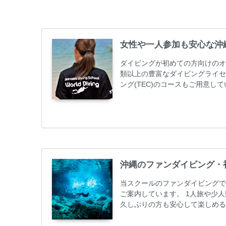
女性や一人参加も安心な沖
ダイビングが初めての方向けのオ
類以上の豊富なダイビングライセ
ング(TEC)のコースもご用意
加が最も多いです。一人参加や少
ス取得コースは年間を通じてキャン
ーニング 最安値キャンペーン ￥2280
グ...
沖縄のファンダイビング・
当スクールのファンダイビングで
ご案内しています。 1人旅や少
久しぶりの方も安心して楽しめる
も初心者の方も安心してご参加下
ンダイビングのリピーター様はフ