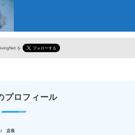
vingNet
を
のプロフィール
店長