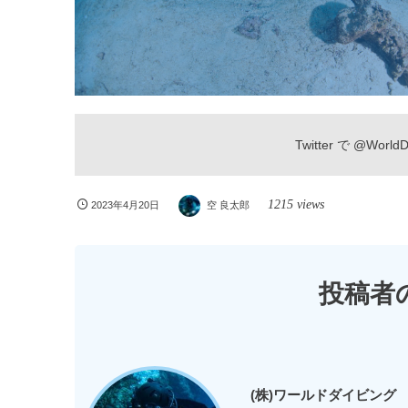
Twitter で
@WorldDi
1215 views
2023年4月20日
空 良太郎
投稿者
(株)ワールドダイビング