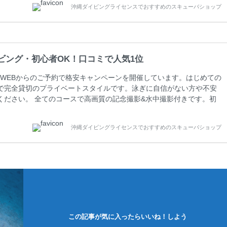
沖縄ダイビングライセンスでおすすめのスキューバショップ
周辺ビーチ・ファンダイビング ￥13800(税込)【 2ビーチ 】 ウエイ
ビング・初心者OK！口コミで人気1位
WEBからのご予約で格安キャンペーンを開催しています。はじめての
で完全貸切のプライベートスタイルです。泳ぎに自信がない方や不安
ください。 全てのコースで高画質の記念撮影&水中撮影付きです。初
に興味のある方にもおすすめです。 沖縄本島周辺ビーチ・体験ダイ
0 ￥11800(税込) 器材 / 送迎 / 保険 / 全て込み ダイビングがはじ
沖縄ダイビングライセンスでおすすめのスキューバショップ
できる半日のコース。沖縄本島のビーチからのんびりダイビングを楽
この記事が気に入ったらいいね！しよう