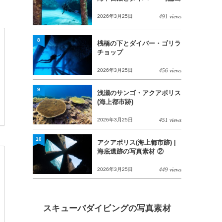
2026年3月25日
491 views
8
桟橋の下とダイバー・ゴリラ
チョップ
2026年3月25日
456 views
9
浅瀬のサンゴ・アクアポリス
(海上都市跡)
2026年3月25日
451 views
10
アクアポリス(海上都市跡) |
海底遺跡の写真素材 ②
2026年3月25日
449 views
スキューバダイビングの写真素材