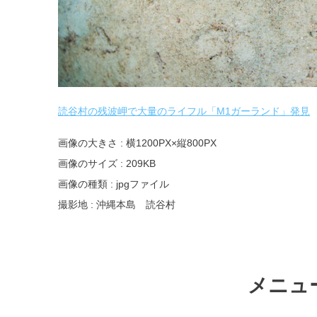
読谷村の残波岬で大量のライフル「M1ガーランド」発見
画像の大きさ : 横1200PX×縦800PX
画像のサイズ : 209KB
画像の種類 : jpgファイル
撮影地 : 沖縄本島 読谷村
メニュ