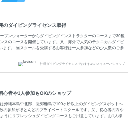
縄のダイビングライセンス取得
ープンウォーターからダイビングインストラクターのコースまで30種
ンスのコースを開催しています。又、海外で人気のテクニカルダイビ
しています。 当スクールを受講するお客様は一人参加などの少人数のご参
人数がメインのプライベートスクールです。各種ダイビングライセン
ペーンを行っています。 ベーシックダイバー(Cカード) 1日間+eラ
沖縄ダイビングライセンスでおすすめのスキューバショップ
0(税込) ￥16800(税込) 器材 / 送迎 / 保険 / 全て込み ダイビン
初心者や1人参加もOKのショップ
は沖縄本島中北部、近郊離島で100ヶ所以上のダイビングスポットへ
人数の参加がほとんどのプライベートスクールです。又、初心者の方や
ようにリフレッシュダイビングコースもご用意しています。お1人様
さい。 当スクールでダイビングライセンスを取得したお客様、ファ
ァンダイビングの全てのコース費が10%OFF、フル器材レンタルが