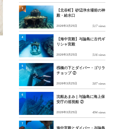
3
【北谷町】砂辺浄水場前の神
殿・給水口
2026年3月25日
517 views
4
【海中宮殿】与論島に古代ギ
リシャ宮殿
2026年3月25日
516 views
5
桟橋の下とダイバー・ゴリラ
チョップ ②
2026年3月25日
507 views
6
沈船あまみ | 与論島に海上保
安庁の巡視船 ②
2026年3月25日
494 views
7
海中宮殿とダイバー・与論島