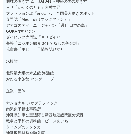
地球の歩き方 ムーJAPAN ～神秘の国の歩き方
月刊「かがくのとも」大村文乃
ファッション誌「andGIRL」全国美人磨きスポット
専門誌「Mac Fan（マックファン）」
デアゴスティーニ・ジャパン「週刊 日本の島」
GOKANマガジン
ダイビング専門誌「月刊ダイバー」
書籍「ニッポン紹介 おもてなしの英会話」
児童書「ポピーっ子情報誌ぴかり!!」
水族館
世界最大級の水族館 海遊館
おたる水族館 マングローブ
企業・団体
ナショナル ジオグラフィック
南気象予報士事務所
沖縄県知事公室辺野古新基地建設問題対策課
戦争と平和の資料館 ピースあいち
タイムズのレンタカー
沖縄振興開発金融公庫