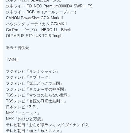
水中ストロボ SEA&SEA YS-D2
水中ライト FIX NEO Premium3000DX SWRⅡ FS
水中ライト RGBlue（アールジーブルー）
CANON PowerShot G7 X Mark II
ハウジング ノーティカム G7XMKII
Go Pro・ゴープロ HERO 11 Black
OLYMPUS STYLUS TG-6 Tough
過去の提供先
TV番組
フジテレビ「サン！シャイン」
フジテレビ「ネプリーグ」
フジテレビ「坂上どうぶつ王国」
フジテレビ「さまぁ～ずの神ギ問」
TBSテレビ「マツコの知らない世界」
TBSテレビ「名医のTHE太鼓判！」
日本テレビ「ZIP!」
NHK「ニュース７」
NHK「釣りびと万歳」
テレビ朝日「おらが県ランキング ダイナンイ!?」
テレビ朝日「極上！旅のススメ」