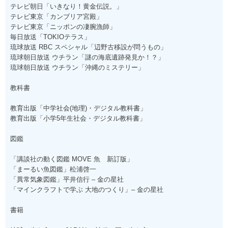
テレビ朝日「いきなり！黄金伝説。」
テレビ東京「カンブリア宮殿」
テレビ東京「ニッポンの凄腕漁師」
毎日放送「TOKIOテラス」
琉球放送 RBC スペシャル「辺野古移設が問うもの」
琉球朝日放送 ウチラン「謎の海底遺跡発見か！？」
琉球朝日放送 ウチラン「沖縄のミステリー」
教科書
教育出版「中学社会(地理)・デジタル教科書」
教育出版「小学5年生社会・デジタル教科書」
図鑑
「講談社の動く図鑑 MOVE 魚 新訂版」
「まーるい魚図鑑」松浦啓一
「異常気象図鑑」平井信行 – 金の星社
「マインクラフトで学ぶ 大地のつくり」– 金の星社
書籍