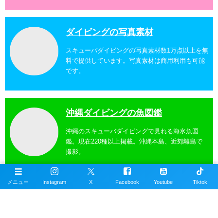
ダイビングの写真素材
スキューバダイビングの写真素材数1万点以上を無
料で提供しています。写真素材は商用利用も可能
です。
沖縄ダイビングの魚図鑑
沖縄のスキューバダイビングで見れる海水魚図
鑑。現在220種以上掲載。沖縄本島、近郊離島で
撮影。
メニュー
Instagram
X
Facebook
Youtube
Tiktok
沖縄ダイビングスポット
掲載エリアは沖縄本島全域、近郊離島を含むおす