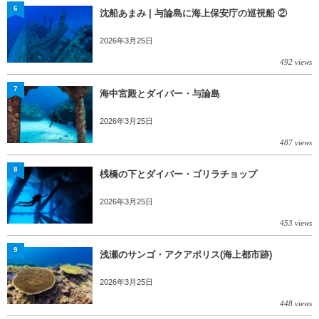
6
沈船あまみ | 与論島に海上保安庁の巡視船 ②
2026年3月25日
492 views
7
海中宮殿とダイバー・与論島
2026年3月25日
487 views
8
桟橋の下とダイバー・ゴリラチョップ
2026年3月25日
453 views
9
浅瀬のサンゴ・アクアポリス(海上都市跡)
2026年3月25日
448 views