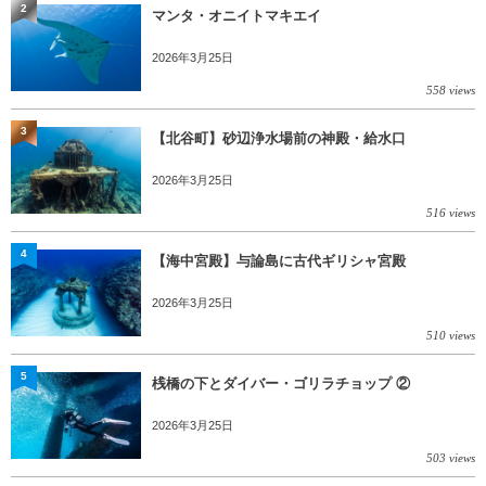
2
マンタ・オニイトマキエイ
2026年3月25日
558 views
3
【北谷町】砂辺浄水場前の神殿・給水口
2026年3月25日
516 views
4
【海中宮殿】与論島に古代ギリシャ宮殿
2026年3月25日
510 views
5
桟橋の下とダイバー・ゴリラチョップ ②
2026年3月25日
503 views