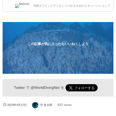
トスタイルです。泳ぎに自信がない方や不安な方もお
沖縄ダイビングライセンスでおすすめのスキューバショップ
1人様から気軽にご参加ください。 全てのコースで高
画質の記念撮影&水中撮影付きです。初心者の方やダ
イビングライセンスに興味のある方にもおすすめで
す。 沖縄本島周辺ビーチ・体験ダイビング 格安キャ
ンペーン！！￥16800 ￥11800(税込) 器材 / 送迎 / 保
険 / 全て込み ダイビングがはじめての方や初心者でも
気軽に体験できる半日のコース。沖縄本島のビーチか
らのんびりダイビングを楽しめます...
この記事が気に入ったらいいね！しよう
Twitter で
@WorldDivingNet
を
925 views
2023年4月17日
空 良太郎