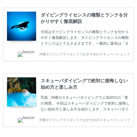
ダイビングライセンスの種類とランクを分
かりやすく徹底解説
今回はダイビングライセンスの種類とランクを分かり
やすく徹底解説します。ダイビングライセンスの種類
とランクはとてもさまざまです。一般的に最初は「オ
ープンウォーター」のダイビングライセンスになりま
沖縄ダイビングライセンスでおすすめのスキューバショップ
す。 ダイビングのライセンスカードはダイビングの教
育機関もしくは指導団体が発行しています。教育機関
(指導団体)とは、営利もしくは非営利の団体や会社で
ダイバーの育成・指導や安全管理、環境保全などの活
動をしています。 ダイビングライセンスの種類はエン
スキューバダイビングで絶対に後悔しない
トリーレベルのライセンスからプロレベルのライセン
始め方と楽しみ方
スまでランク分けされています。各教育機関(指導団
体)によってライセンスカードの名称、トレーニング内
写真 : 沖縄のスキューバダイビングで人気NO1の「青
容に違いがありま...
の洞窟」 今回はスキューバダイビングで絶対に後悔し
ない始め方と楽しみ方を紹介します。スキューバダイ
ビングに興味があり、これから始めようとしている方
沖縄ダイビングライセンスでおすすめのスキューバショップ
やまだ始めて間もない初心者の方に必見の内容です。
スキューバダイビングの始め方と楽しみ方について学
ぶことは重要です。正しくない情報をもとに計画を立