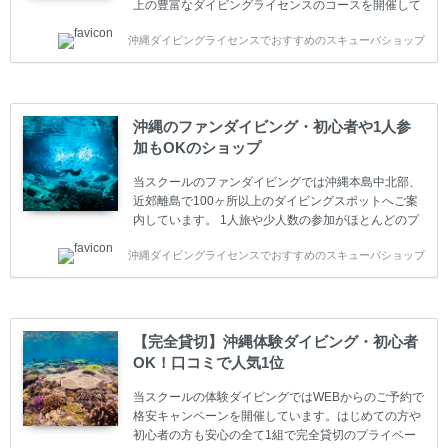
上の豊富なダイビングライセンスのコースを開催して
います。又、海外で人気のテクニカルダイビング
沖縄ダイビングライセンスでおすすめのスキューバショップ
(TEC)のコースもご用意しています。 当スクールを受
講するお客様は一人参加などの少人数のご参加が最も
多いです。一人参加や少人数がメインのプライベート
スクールです。各種ダイビングライセンス取得コース
は年間を通じてキャンペーンを行っています。 ベーシ
沖縄のファンダイビング・初心者や1人参
ックダイバー(Cカード) 1日間+eラーニング 最安値キ
加もOKのショップ
ャンペーン ￥22800(税込) ￥16800(税込) 器材 / 送
迎 / 保険 / 全て込み ダイビング...
当スクールのファンダイビングでは沖縄本島中北部、
近郊離島で100ヶ所以上のダイビングスポットへご案
内しています。 1人旅や少人数の参加がほとんどのプ
ライベートスクールです。又、初心者の方や久しぶり
沖縄ダイビングライセンスでおすすめのスキューバショップ
の方も安心して楽しめるようにリフレッシュダイビン
グコースもご用意しています。お1人様も初心者の方
も安心してご参加下さい。 当スクールでダイビングラ
イセンスを取得したお客様、ファンダイビングのリピ
ーター様はファンダイビングの全てのコース費が
【完全貸切】沖縄体験ダイビング・初心者
10%OFF、フル器材レンタルが50%OFFになります。
OK！口コミで人気1位
沖縄本島周辺ビーチ・ファンダイビング ￥13800(税
込)【 2ビーチ 】 ウエイト / タンク / 送迎...
当スクールの体験ダイビングではWEBからのご予約で
格安キャンペーンを開催しています。はじめての方や
初心者の方も安心の全て1組で完全貸切のプライベー