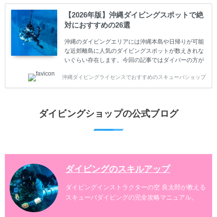
ててしまうと、せっかく楽しみにしていたスキューバ
ダイビングが台無しになり後悔することになってしま
【2026年版】沖縄ダイビングスポットで絶
うかもしれません。 又、スキューバダイビングは事故
対におすすめの26選
のリスクがあるスポーツでもあります。もしかしたら
危険な思いをしてしまうかもしれません。 今回は現地
沖縄のダイビングエリアには沖縄本島や日帰りが可能
ダイビング...
な近郊離島に人気のダイビングスポットが数えきれな
いぐらい存在します。今回の記事ではダイバーの方が
沖縄でダイビングを楽しむときにおすすめのダイビン
沖縄ダイビングライセンスでおすすめのスキューバショップ
グスポットを紹介します。 当スクールは、沖縄本島で
は北谷町、嘉手納町、読谷村、恩納村、名護市、本部
町、国頭村などへご案内しています。近郊の離島では
水納島、瀬底島、伊江島、伊計島、古宇利島などへご
ダイビングショップの公式ブログ
案内しております。 ダイビングライセンスをお持ちの
ダイバー向けのファンダイビングでは100ヶ所以上の
ダイビングスポットへご案内しております。体験ダイ
ビングでも多数のおすすめのダイビングスポットへご
案内しています。 ...
ダイビングのスキルアップ
ダイビングインストラクターの空 良太郎が教える
スキューバダイビングの完全攻略マニュアル。