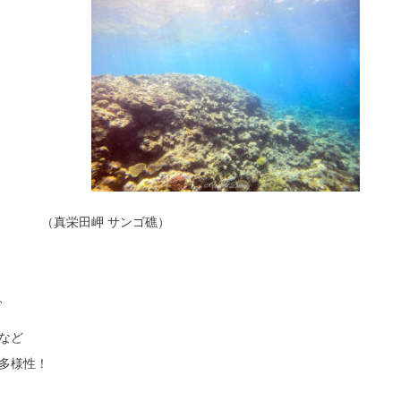
（真栄田岬 サンゴ礁）
、
など
多様性！