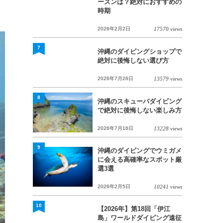
ーズンは？絶対におすすめの
時期
2026年2月2日
17570 views
7
沖縄のダイビングショップで
絶対に後悔しない選び方
2026年7月26日
13579 views
8
沖縄のスキューバダイビング
で絶対に後悔しない楽しみ方
2026年7月16日
13228 views
9
沖縄のダイビングでウミガメ
に会える高確率なスポット厳
選3選
2026年2月5日
10241 views
10
【2026年】第18回「伊江
島」ワールドダイビング遠征