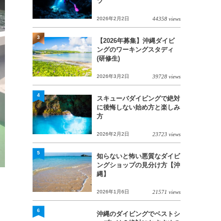
ツ
2026年2月2日
44358 views
3
【2026年募集】沖縄ダイビ
ングのワーキングスタディ
(研修生)
2026年3月2日
39728 views
4
スキューバダイビングで絶対
に後悔しない始め方と楽しみ
方
2026年2月2日
23723 views
5
知らないと怖い悪質なダイビ
ングショップの見分け方【沖
縄】
2026年1月6日
21571 views
6
沖縄のダイビングでベストシ