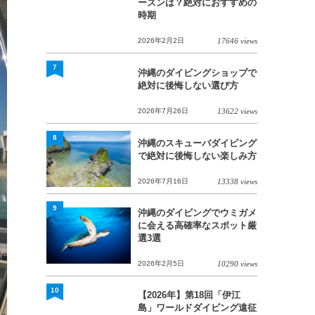
ーズンは？絶対におすすめの
時期
2026年2月2日
17646 views
7
沖縄のダイビングショップで
絶対に後悔しない選び方
2026年7月26日
13622 views
8
沖縄のスキューバダイビング
で絶対に後悔しない楽しみ方
2026年7月16日
13338 views
9
沖縄のダイビングでウミガメ
に会える高確率なスポット厳
選3選
2026年2月5日
10290 views
10
【2026年】第18回「伊江
島」ワールドダイビング遠征