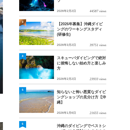
ツ
2026年2月2日
44587 views
3
【2026年募集】沖縄ダイビ
ングのワーキングスタディ
(研修生)
2026年3月2日
39751 views
4
スキューバダイビングで絶対
に後悔しない始め方と楽しみ
方
2026年2月2日
23933 views
5
知らないと怖い悪質なダイビ
ングショップの見分け方【沖
縄】
2026年1月6日
21655 views
6
沖縄のダイビングでベストシ