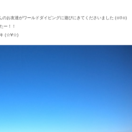
のお友達がワールドダイビングに遊びにきてくださいました (⊙ꇴ⊙)
たー！！
(☆∀☆)